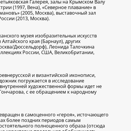
етьяковская Галерея, залы на Крымском Валу
трии (1997, Вена), «Северное плавание» в
омановъ» (2005, Москва), выставочный зал
ссии (2013, Москва).
канского музея изобразительных искусств
Алтайского края (Барнаул), других
Москва/Дюссельдорф), Леонида Талочкина
коллекциях России, США, Великобритании,
ревнерусской и византийской иконописи,
удожник погружается в исследование
 внутренней художественной формы идет не
 Гончарова, с ее обращением к народному
превращен в самоценного «героя», источающего
инах более поздних периодов самым
остоятельного полноценного образа (отсюда