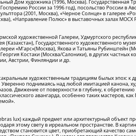
ный Дом художника (1996, Москва). Государственная Тр
Госпремию России за 1996 год), посольство России в Авс
ульптора (2001, Москва), «Черное Солнце» в галерее «Р
ква), «Направление Полюс» в выставочных залах МОСХ Ро
рмской художественной Галереи, Удмуртского республи
я (Казахстан), Государственного художественного музея 
алереи «М'арс»(Москва), Якова и Татьяны Рубинштейн (
 Георгия Костаки (Москва/Салоники), в других частных 
ии, Австрии, Финляндии и др.
сакральным художественным традициям былых эпох: к д
п. Уверенно поднимаясь над любой имитацией канона, х
азов. Движение от поверхности в глубину, к обретению
классического авангарда, особенно таких мастеров, как
емой».
enebras lux) каждый предмет или архитектурный объект 
одаря этому свету в ирреальном пространстве. В карт
дством становится цвет, приобретающий качество сам