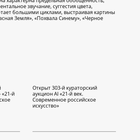
на характерна предельная обобщенность,
нтальное звучание, суггестия цвета,
тает большими циклами, выстраивая картины
асная Земля», «Похвала Синему», «Черное
й
Открыт 303-й кураторский
 «21-й
аукцион AI «21-й век.
ское
Современное российское
искусство»