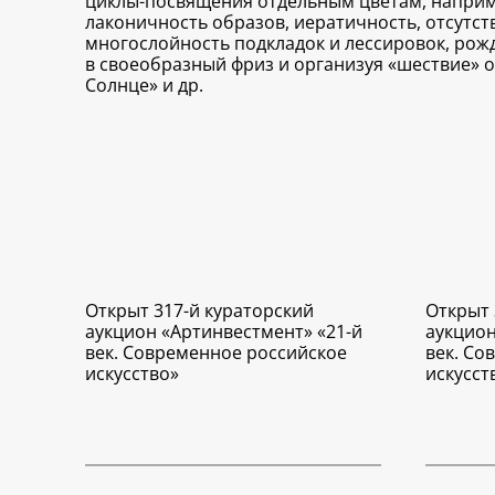
циклы-посвящения отдельным цветам, наприме
лаконичность образов, иератичность, отсутст
многослойность подкладок и лессировок, ро
в своеобразный фриз и организуя «шествие» 
Солнце» и др.
Открыт 317-й кураторский
Открыт 
аукцион «Артинвестмент» «21-й
аукцион
век. Современное российское
век. Со
искусство»
искусст