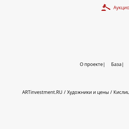
Аукци
О проекте
База
ART INVESTMENT
ARTinvestment.RU
Художники и цены
Кисли