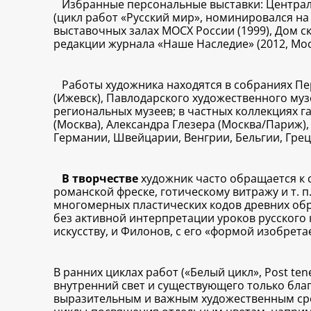
Избранные персональные выставки: Централь
(цикл работ «Русский мир», номинировался на 
выставочных залах МОСХ России (1999), Дом ск
редакции журнала «Наше Наследие» (2012, Мос
Работы художника находятся в собраниях Пе
(Ижевск), Павлодарского художественного музе
региональных музеев; в частных коллекциях г
(Москва), Александра Глезера (Москва/Париж),
Германии, Швейцарии, Венгрии, Бельгии, Грец
В творчестве
художник часто обращается к 
романской фреске, готическому витражу и т. 
многомерных пластических кодов древних обр
без активной интерпретации уроков русского 
искусству, и Филонов, с его «формой изобрета
В ранних циклах работ («Белый цикл», Post t
внутренний свет и существующего только благ
выразительным и важным художественным сре