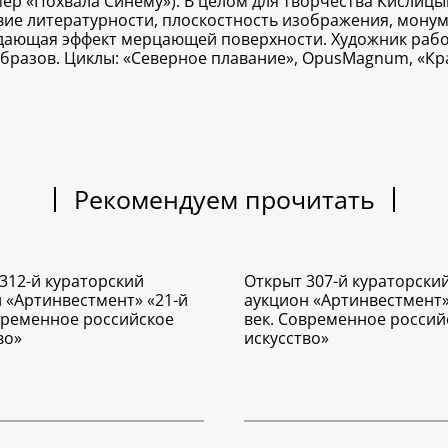
р «Похвала Синему»). В целом для творчества Кислицы
вие литературности, плоскостность изображения, монуме
ждающая эффект мерцающей поверхности.
Художник рабо
образов. Циклы: «Северное плавание», OpusMagnum, «Кр
Рекомендуем прочитать
312-й кураторский
Открыт 307-й кураторски
 «Артинвестмент» «21-й
аукцион «Артинвестмент»
временное российское
век. Современное россий
во»
искусство»