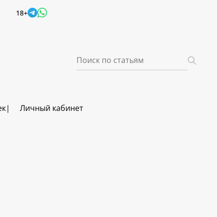
18+
ек
Личный кабинет