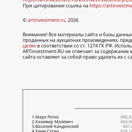
При цитировании ссылка на
https://artinvestm
©
artinvestment.ru
, 2026
Внимание! Все материалы сайта и базы данны
проданных на аукционах произведениях, пре
целях
в соответствии со ст. 1274 ГК РФ. Испо
ARTinvestment.RU не отвечает за содержание
сайта оставляет за собой право удалить их с
1.
Марк Ротко
$86,8
2.
Казимир Малевич
$60,0
3.
Василий Кандинский
$41,
4.
Хаим Сутин
$28,1