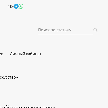
18+
ек
Личный кабинет
скусство»
сийское искусство»