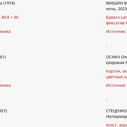
 (1974)
МИШИН Вал
ночь. 2023
 89,8 × 90
Бумага Lan
фиксатив 
жника
Источник:
61)
ОСНАЧ Оль
Широкая М
Картон, ак
цветные к
жника
Источник:
957)
СТЕЦЕНКО 
Натюрморт
Холст, акр