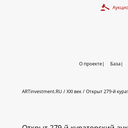
Аукци
О проекте
База
ARTinvestment.RU
XXI век
Открыт 279-й кура
Открыт 279-й кураторский аук