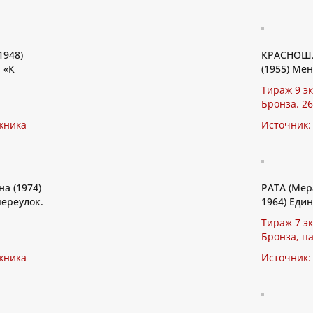
1948)
КРАСНОШЛ
 «К
(1955) Ме
Тираж 9 э
Бронза. 26
жника
Источник:
а (1974)
PATA (Мер
ереулок.
1964) Един
Тираж 7 э
Бронза, па
жника
Источник: