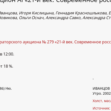
Иванцова, Игоря Кислицына, Геннадия Красношлыкова, 
викова, Ольги Оснач, Александра Савко, Александра Ст
ураторского аукциона № 279 «21-й век. Современное рос
 12:00.
т 18 %.
6) Ню.
ИВАНЦОВ С
Утро. 2002
Холст, мас
Источник: