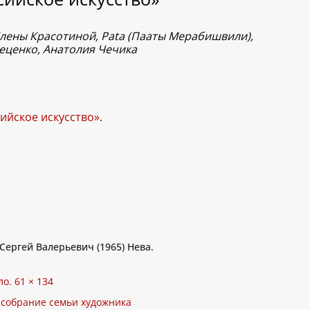
Елены Красотиной, Pata (Пааты Мерабишвили),
еценко, Анатолия Чечика
сийское искусство»
.
ергей Валерьевич (1965) Нева.
ло. 61 × 134
 собрание семьи художника