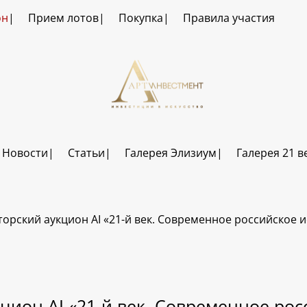
он
Прием лотов
Покупка
Правила участия
Новости
Статьи
Галерея Элизиум
Галерея 21 в
торский аукцион AI «21-й век. Современное российское и
цион AI «21-й век. Современное рос