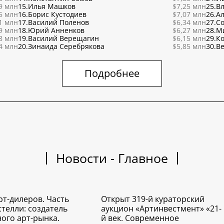
9 млн
15.
Илья Машков
$7,25 млн
25.
В
5 млн
16.
Борис Кустодиев
$7,07 млн
26.
Ал
1 млн
17.
Василий Поленов
$6,34 млн
27.
С
9 млн
18.
Юрий Анненков
$6,27 млн
28.
М
8 млн
19.
Василий Верещагин
$6,15 млн
29.
К
4 млн
20.
Зинаида Серебрякова
$5,85 млн
30.
Ве
Подробнее
Новости - Главное
рт-дилеров. Часть
Открыт 319-й кураторский
стелли: создатель
аукцион «Артинвестмент» «21-
ого арт-рынка.
й век. Современное