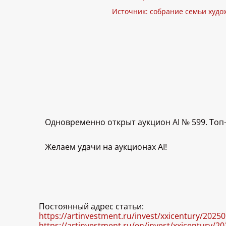
Источник: собрание семьи худо
Одновременно открыт аукцион AI № 599. Топ
Желаем удачи на аукционах AI!
Постоянный адрес статьи:
https://artinvestment.ru/invest/xxicentury/2025
https://artinvestment.ru/en/invest/xxicentury/2