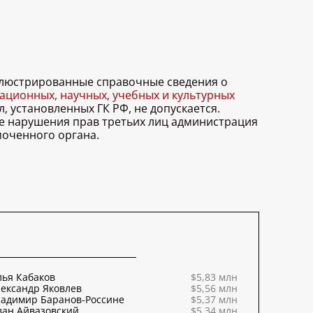
иллюстрированные справочные сведения о
ционных, научных, учебных и культурных
, установленных ГК РФ, не допускается.
ае нарушения прав третьих лиц администрация
моченного органа.
ья Кабаков
$5,83 млн
ександр Яковлев
$5,56 млн
ладимир Баранов-Россине
$5,37 млн
ван Айвазовский
$5,34 млн