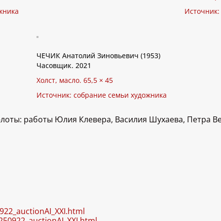
жника
Источник:
ЧЕЧИК Анатолий Зиновьевич (1953)
Часовщик. 2021
Холст, масло. 65,5 × 45
Источник: собрание семьи художника
-лоты: работы Юлия Клевера, Василия Шухаева, Петра В
0922_auctionAI_XXI.html
0250922_auctionAI_XXI.html