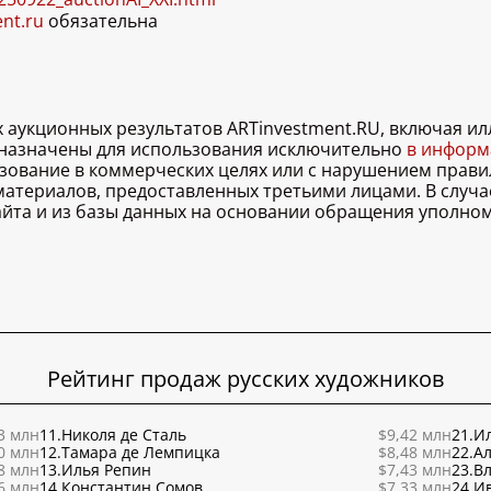
ent.ru
обязательна
х аукционных результатов ARTinvestment.RU, включая 
дназначены для использования исключительно
в информа
льзование в коммерческих целях или с нарушением правил
 материалов, предоставленных третьими лицами. В случ
 сайта и из базы данных на основании обращения уполно
Рейтинг продаж русских художников
3 млн
11.
Николя де Сталь
$9,42 млн
21.
Ил
0 млн
12.
Тамара де Лемпицка
$8,48 млн
22.
Ал
8 млн
13.
Илья Репин
$7,43 млн
23.
В
6 млн
14.
Константин Сомов
$7,33 млн
24.
И