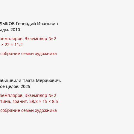
ЫКОВ Геннадий Иванович
нады. 2010
кземпляров. Экземпляр № 2
 × 22 × 11,2
 собрание семьи художника
абишвили Паата Мерабович,
ое целое. 2025
кземпляров. Экземпляр № 2
тина, гранит. 58,8 × 15 × 8,5
 собрание семьи художника