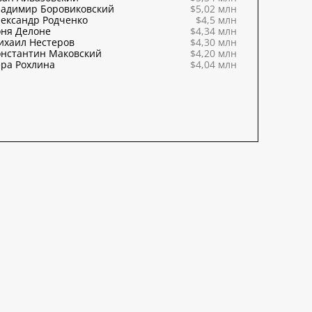
ладимир Боровиковский
$5,02 млн
ександр Родченко
$4,5 млн
оня Делоне
$4,34 млн
ихаил Нестеров
$4,30 млн
онстантин Маковский
$4,20 млн
ра Рохлина
$4,04 млн