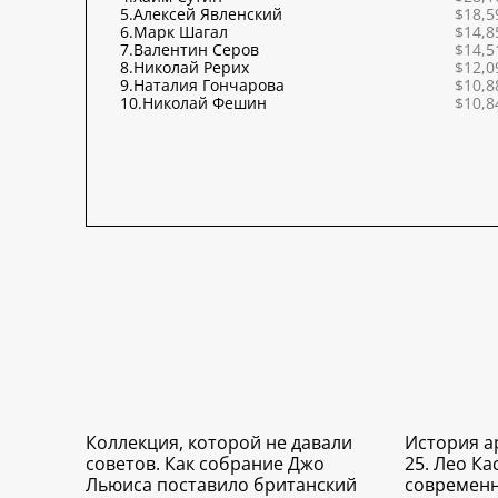
5.
Алексей Явленский
$18,5
6.
Марк Шагал
$14,8
7.
Валентин Серов
$14,5
8.
Николай Рерих
$12,0
9.
Наталия Гончарова
$10,8
10.
Николай Фешин
$10,8
Коллекция, которой не давали
История а
советов. Как собрание Джо
25. Лео Ка
Льюиса поставило британский
современн