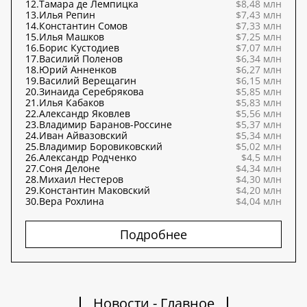
12.
Тамара де Лемпицка
$8,48 млн
13.
Илья Репин
$7,43 млн
14.
Константин Сомов
$7,33 млн
15.
Илья Машков
$7,25 млн
16.
Борис Кустодиев
$7,07 млн
17.
Василий Поленов
$6,34 млн
18.
Юрий Анненков
$6,27 млн
19.
Василий Верещагин
$6,15 млн
20.
Зинаида Серебрякова
$5,85 млн
21.
Илья Кабаков
$5,83 млн
22.
Александр Яковлев
$5,56 млн
23.
Владимир Баранов-Россине
$5,37 млн
24.
Иван Айвазовский
$5,34 млн
25.
Владимир Боровиковский
$5,02 млн
26.
Александр Родченко
$4,5 млн
27.
Соня Делоне
$4,34 млн
28.
Михаил Нестеров
$4,30 млн
29.
Константин Маковский
$4,20 млн
30.
Вера Рохлина
$4,04 млн
Подробнее
Новости - Главное