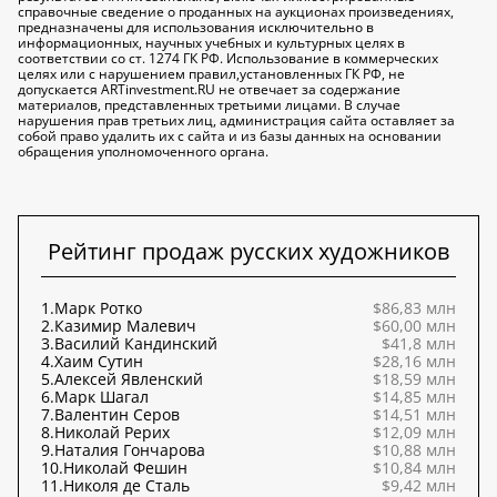
справочные сведение о проданных на аукционах произведениях,
предназначены для использования исключительно в
информационных, научных учебных и культурных целях в
соответствии со ст. 1274 ГК РФ. Использование в коммерческих
целях или с нарушением правил,установленных ГК РФ, не
допускается ARTinvestment.RU не отвечает за содержание
материалов, представленных третьими лицами. В случае
нарушения прав третьих лиц, администрация сайта оставляет за
собой право удалить их с сайта и из базы данных на основании
обращения уполномоченного органа.
Рейтинг продаж русских художников
1.
Марк Ротко
$86,83 млн
2.
Казимир Малевич
$60,00 млн
3.
Василий Кандинский
$41,8 млн
4.
Хаим Сутин
$28,16 млн
5.
Алексей Явленский
$18,59 млн
6.
Марк Шагал
$14,85 млн
7.
Валентин Серов
$14,51 млн
8.
Николай Рерих
$12,09 млн
9.
Наталия Гончарова
$10,88 млн
10.
Николай Фешин
$10,84 млн
11.
Николя де Сталь
$9,42 млн