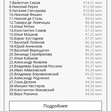
7.
Валентин Серов
$14,51 млн
8.
Николай Рерих
$12,09 млн
9.
Наталия Гончарова
$10,88 млн
10.
Николай Фешин
$10,84 млн
11.
Николя де Сталь
$9,42 млн
12.
Тамара де Лемпицка
$8,48 млн
13.
Илья Репин
$7,43 млн
14.
Константин Сомов
$7,33 млн
15.
Илья Машков
$7,25 млн
16.
Борис Кустодиев
$7,07 млн
17.
Василий Поленов
$6,34 млн
18.
Юрий Анненков
$6,27 млн
19.
Василий Верещагин
$6,15 млн
20.
Зинаида Серебрякова
$5,85 млн
21.
Илья Кабаков
$5,83 млн
22.
Александр Яковлев
$5,56 млн
23.
Владимир Баранов-Россине
$5,37 млн
24.
Иван Айвазовский
$5,34 млн
25.
Владимир Боровиковский
$5,02 млн
26.
Александр Родченко
$4,5 млн
27.
Соня Делоне
$4,34 млн
28.
Михаил Нестеров
$4,30 млн
29.
Константин Маковский
$4,20 млн
30.
Вера Рохлина
$4,04 млн
Подробнее