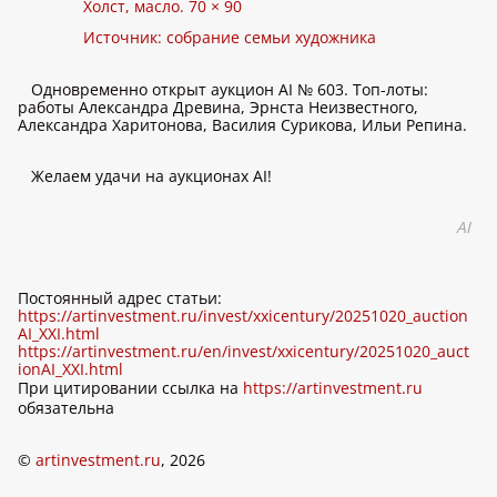
Холст, масло. 70 × 90
Источник: собрание семьи художника
Одновременно открыт аукцион AI № 603. Топ-лоты:
работы Александра Древина, Эрнста Неизвестного,
Александра Харитонова, Василия Сурикова, Ильи Репина.
Желаем удачи на аукционах AI!
AI
Постоянный адрес статьи:
https://artinvestment.ru/invest/xxicentury/20251020_auction
AI_XXI.html
https://artinvestment.ru/en/invest/xxicentury/20251020_auct
ionAI_XXI.html
При цитировании ссылка на
https://artinvestment.ru
обязательна
©
artinvestment.ru
, 2026