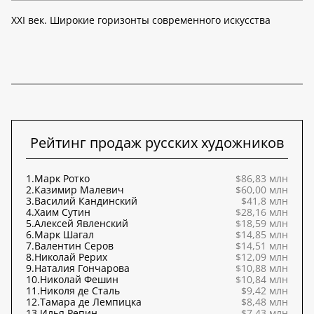
XXI век. Широкие горизонты современного искусства
Рейтинг продаж русских художников
1.
Марк Ротко
$86,83 млн
2.
Казимир Малевич
$60,00 млн
3.
Василий Кандинский
$41,8 млн
4.
Хаим Сутин
$28,16 млн
5.
Алексей Явленский
$18,59 млн
6.
Марк Шагал
$14,85 млн
7.
Валентин Серов
$14,51 млн
8.
Николай Рерих
$12,09 млн
9.
Наталия Гончарова
$10,88 млн
10.
Николай Фешин
$10,84 млн
11.
Николя де Сталь
$9,42 млн
12.
Тамара де Лемпицка
$8,48 млн
13.
Илья Репин
$7,43 млн