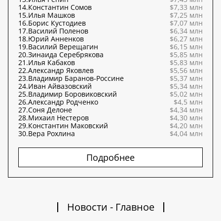
14.
Константин Сомов
$7,33 млн
15.
Илья Машков
$7,25 млн
16.
Борис Кустодиев
$7,07 млн
17.
Василий Поленов
$6,34 млн
18.
Юрий Анненков
$6,27 млн
19.
Василий Верещагин
$6,15 млн
20.
Зинаида Серебрякова
$5,85 млн
21.
Илья Кабаков
$5,83 млн
22.
Александр Яковлев
$5,56 млн
23.
Владимир Баранов-Россине
$5,37 млн
24.
Иван Айвазовский
$5,34 млн
25.
Владимир Боровиковский
$5,02 млн
26.
Александр Родченко
$4,5 млн
27.
Соня Делоне
$4,34 млн
28.
Михаил Нестеров
$4,30 млн
29.
Константин Маковский
$4,20 млн
30.
Вера Рохлина
$4,04 млн
Подробнее
Новости - Главное