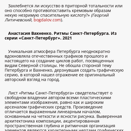
Захлебнется ли искусство в приторной тотальности или
оно способно противопоставить кремовым образам
некую незримую спасительную кислоту?»
(Георгий
Литичевский,
bogdalov.com
).
Анастасия Вахненко. Ритмы Санкт-Петербурга. Из
серии «Санкт-Петербург». 2021
Уникальная атмосфера Петербурга неоднократно
вдохновляла отечественных графиков прошлого и
настоящего на создание циклов работ, посвященных
видам Северной столицы. Не обошла стороной тему
Петербурга и Вахненко, дерзнувшая создать графическую
серию, в которой нашел отражение ее оригинальный
авторский взгляд на город.
Лист «Ритмы Санкт-Петербурга» свидетельствует о
свободном владении автором всеми пластическими
элементами изображения, равно как и широким
арсеналом графических средств. Произведение
отличается выраженным линеарным началом,
основанным на четкости и ясности рисунка. Выверенная
архитектоника композиции, акцентированная
пространственная глубина и ритмичная организация
элементов являются характерными чертами графических