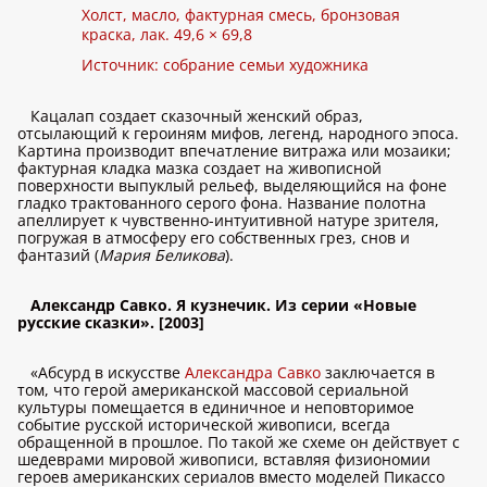
Холст, масло, фактурная смесь, бронзовая
краска, лак. 49,6 × 69,8
Источник: собрание семьи художника
Кацалап создает сказочный женский образ,
отсылающий к героиням мифов, легенд, народного эпоса.
Картина производит впечатление витража или мозаики;
фактурная кладка мазка создает на живописной
поверхности выпуклый рельеф, выделяющийся на фоне
гладко трактованного серого фона. Название полотна
апеллирует к чувственно-интуитивной натуре зрителя,
погружая в атмосферу его собственных грез, снов и
фантазий (
Мария Беликова
).
Александр Савко. Я кузнечик. Из серии «Новые
русские сказки». [2003]
«Абсурд в искусстве
Александра Савко
заключается в
том, что герой американской массовой сериальной
культуры помещается в единичное и неповторимое
событие русской исторической живописи, всегда
обращенной в прошлое. По такой же схеме он действует с
шедеврами мировой живописи, вставляя физиономии
героев американских сериалов вместо моделей Пикассо