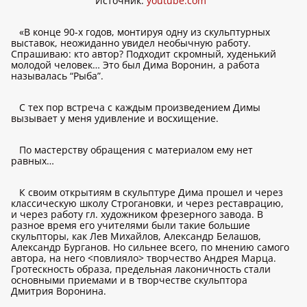
Источник:
youtube.com
«В конце 90-х годов, монтируя одну из скульптурных
выставок, неожиданно увидел необычную работу.
Спрашиваю: кто автор? Подходит скромный, худенький
молодой человек… Это был Дима Воронин, а работа
называлась “Рыба”.
С тех пор встреча с каждым произведением Димы
вызывает у меня удивление и восхищение.
По мастерству обращения с материалом ему нет
равных…
К своим открытиям в скульптуре Дима прошел и через
классическую школу Строгановки, и через реставрацию,
и через работу гл. художником фрезерного завода. В
разное время его учителями были такие большие
скульпторы, как Лев Михайлов, Александр Белашов,
Александр Бурганов. Но сильнее всего, по мнению самого
автора, на него <повлияло> творчество Андрея Марца.
Гротескность образа, предельная лаконичность стали
основными приемами и в творчестве скульптора
Дмитрия Воронина.