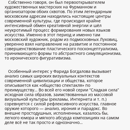
Собственно говоря, он был первооткрывателем
художественных мастерских на Фурманном и
организатором обоих сквотов. По этим легендарным
московским адресам находились настоящие центры
современной культуры, где происходил крайне
интенсивный обмен креативной энергии и шёл
неукротимый процесс формирования новых языков
искусства. Именно в этот период и именно там
московский художник, родом из подмосковных Луховиц,
уверенно взял направление на развитие и постоянное
совершенствование пластического посконцептуализма,
принимающего формы то абстрактного симуляционизма,
то иронического фигуративизма.
Особенный интерес у Фарида Богдалова вызывает
анализ самых широких визуальных контекстов
современной цивилизации и общества, которое
описывается как «общество спектакля» по
преимуществу… Во всей его новой серии “Сладкая сила”
исходная сила образов, заимствованных из массовой
визуальной культуры (рекламы, Интернета и т. п.)
соревнуется с силой рефлексивного искусства, главное
оружие которого — анализ, ирония и парадокс. Во
внешне простодушных, исполненных, казалось бы,
легкого юмора и мягкого абсурда композициях на самом
деле всё не так просто и однозначно…