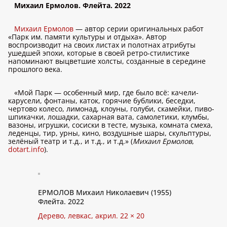
Михаил Ермолов. Флейта. 2022
Михаил Ермолов
— автор серии оригинальных работ
«Парк им. памяти культуры и отдыха». Автор
воспроизводит на своих листах и полотнах атрибуты
ушедшей эпохи, которые в своей ретро-стилистике
напоминают выцветшие холсты, созданные в середине
прошлого века.
«Мой Парк — особенный мир, где было всё: качели-
карусели, фонтаны, каток, горячие бублики, беседки,
чертово колесо, лимонад, клоуны, голуби, скамейки, пиво-
шпикачки, лошадки, сахарная вата, самолетики, клумбы,
вазоны, игрушки, сосиски в тесте, музыка, комната смеха,
леденцы, тир, урны, кино, воздушные шары, скульптуры,
зелёный театр и т.д., и т.д., и т.д.» (
Михаил Ермолов
,
dotart.info
).
ЕРМОЛОВ Михаил Николаевич (1955)
Флейта. 2022
Дерево, левкас, акрил. 22 × 20