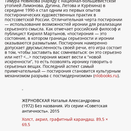
Тимура Новикова (наряду с национал-большевистской
утопией Лимонова, Дугина, Летова и Курёхина) в
середине 1990-х стал одним из первых опытов
постиронических художественных практик в
постсоветской России. Отличительная черта постиронии
— использование возможностей иронии для реализации
серьезного смысла. Как отмечает российский философ и
публицист Кирилл Мартынов, «постирония — это
состояние, в котором границы серьезности и иронии
оказываются размытыми. Постироник намеренно
допускает двусмысленность своей речи, его игра состоит
в том, чтобы заставить вас сомневаться: он это серьезно
или нет? <…> постирония может вести к “новой
искренности”, то есть позволять иронику говорить о
серьезных вещах. Последний аспект самый
примечательный — постирония становится культурным
механизмом разрыва с постмодернизмом» (
nlobooks.ru
).
ЖЕРНОВСКАЯ Наталья Александровна
(1972) Без названия. Из серии «Советская
античность». 2015
Холст, акрил, графитный карандаш. 89,5 ×
69,5