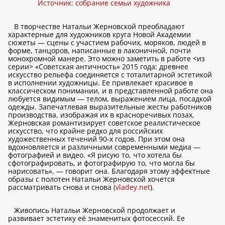
Источник: собрание семьи художника
В творчестве Натальи Жерновской преобладают
характерные для художников круга Новой Академии
сюжеты — сцены с участием рабочих, моряков, людей в
форме, танцоров, написанные в лаконичной, почти
монохромной манере. Это можно заметить в работе <из
серии> «Советская античность» 2015 года: древнее
искусство рельефа соединяется с тоталитарной эстетикой
в исполнении художницы. Ее привлекает красивое в
классическом понимании, и в представленной работе она
любуется видимым — телом, выражением лица, посадкой
одежды. Запечатлевая выразительные жесты работников
производства, изображая их в красноречивых позах,
Жерновская романтизирует советское реалистическое
искусство, что крайне редко для российских
художественных течений 90-х годов. При этом она
вдохновляется и различными современными медиа —
фотографией и видео. «Я рисую то, что хотела бы
сфотографировать, и фотографирую то, что могла бы
нарисовать», — говорит она. Благодаря этому эффектные
образы с полотен Натальи Жерновской хочется
рассматривать снова и снова (
vladey.net
).
Живопись Натальи Жерновской продолжает и
развивает эстетику её знаменитых фотосессий. Ее