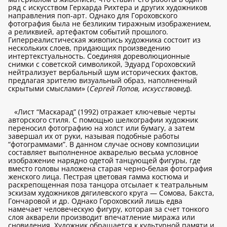
ряд с искусством Герхарда Рихтера и других художников
направления поп-арт. Однако для Гороховского
фотография была не безликим тиражным изображением,
а реликвией, артефактом событий прошлого.
Гиперреалистическая живопись художника состоит из
нескольких слоев, придающих произведению
интертекстуальность. Соединяя дореволюционные
снимки с советской символикой, Эдуард Гороховский
нейтрализует вербальный шум исторических фактов,
предлагая зрителю визуальный образ, наполненный
скрытыми смыслами» (
Сергей Попов, искусствовед
).
«Лист “Маскарад” (1992) отражает ключевые черты
авторского стиля. С помощью шелкографии художник
переносил фотографию на холст или бумагу, а затем
завершал их от руки, называя подобные работы
“фотограммами”. В данном случае основу композиции
составляет выполненное акварелью весьма условное
изображение нарядно одетой танцующей фигуры, где
вместо головы наложена старая черно-белая фотография
женского лица. Пестрая цветовая гамма костюма и
раскрепощенная поза танцора отсылает к театральным
эскизам художников дягилевского круга — Сомова, Бакста,
Гончаровой и др. Однако Гороховский лишь едва
намечает человеческую фигуру, которая за счет тонкого
слоя акварели производит впечатление миража или
сновидения. Художник обращается к культурной памяти и