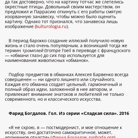
да так достоверно, что на картину тотчас же слетелись
окрестные птицы. Довольный своим мастерством, он
предложил и Паррасию откинуть с его работы смятую
изорванную занавеску, чтобы можно было оценить
картину. Однако тот признался, что занавеска лишь
изображение (
kulturologia.ru
).
В период барокко создание иллюзий получило новую
жизнь и стало очень популярным, а возникший тогда же
термин
тромплей
(trompe l’oeil в переводе с французского
— «обмани глаз») до сих пор используется для
наименования живописных «обманок».
Подбор предметов в обманках Алексея Барвенко всегда
совершенен — ни одного лишнего или случайного.
Каждая его обманка создает цельный, гармоничный и
полный образ идеи, заложенной в нее автором, и
привлекает внимание знатоков и любителей не только
современного, но и классического искусства.
Фарид Богдалов. Гол. Из серии «Сладкая сила». 2016
«Я не скрою, я — постмодернист, и мое отношение к
искусству, оно достаточно самокритичное, может,
ироничное отчасти» (
Фарид Богдалов
,
svoboda.org
).