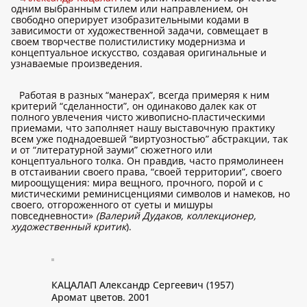
одним выбранным стилем или направлением, он
свободно оперирует изобразительными кодами в
зависимости от художественной задачи, совмещает в
своем творчестве полистилистику модернизма и
концептуальное искусство, создавая оригинальные и
узнаваемые произведения.
Работая в разных “манерах”, всегда примеряя к ним
критерий “сделанности”, он одинаково далек как от
полного увлечения чисто живописно-пластическими
приемами, что заполняет нашу выставочную практику
всем уже поднадоевшей “виртуозностью” абстракции, так
и от “литературной зауми” сюжетного или
концептуального толка. Он правдив, часто прямолинеен
в отстаивании своего права, “своей территории”, своего
мироощущения: мира вещного, прочного, порой и с
мистическими реминисценциями символов и намеков, но
своего, отгороженного от суеты и мишуры
повседневности»
(Валерий Дудаков, коллекционер,
художественный критик
).
КАЦАЛАП Александр Сергеевич (1957)
Аромат цветов. 2001