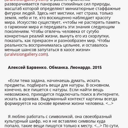
разворачивается панорама стихийных сил природы,
масштаб которой определяют миниатюрные стаффажные
фигурки людей. Здесь нет мистики, нет страха, только
земля, небо и те, кто восхищенно наблюдает красоту
мира. Искусство существует, «чтобы не растерять память
о гармонии мира и передавать эти знания следующим
поколениям. Чтобы отвлечь человека от сугубо
конкретных реалий жизни, вынуть его из скорлупки,
показать, как прекрасен и разнообразен мир. Чтобы
реальность воспринималась цельнее, и оставалось
меньше шансов запутаться в хаосе жизни»
(
uralvisiongallery.com
).
Алексей Барвенко. Обманка. Леонардо. 2015
«Если тема задана, начинаешь думать, искать
предметы, подбирать вещи для натуры. В основном,
конечно, все пишется с натуры. Если найти вещь
невозможно, приходится подключать поиск в Интернете,
искать в архивах. Выдуманный контекст картины всегда
формируется на основе времени жизни человека. <…>
Я люблю работать с символикой, она своеобразный
культурный шифр, но я не вставляю символы куда
попало, такие вещи пишутся только к месту. <…> По сути,