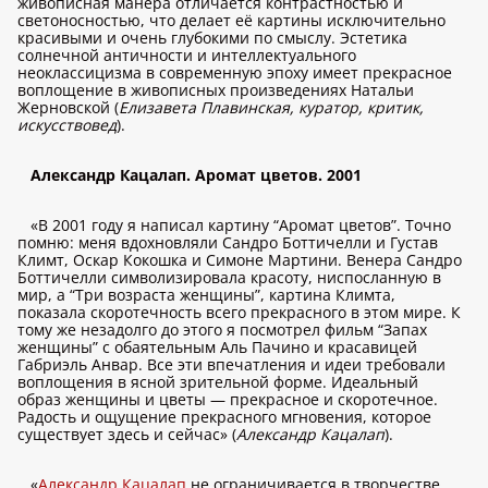
живописная манера отличается контрастностью и
светоносностью, что делает её картины исключительно
красивыми и очень глубокими по смыслу. Эстетика
солнечной античности и интеллектуального
неоклассицизма в современную эпоху имеет прекрасное
воплощение в живописных произведениях Натальи
Жерновской (
Елизавета Плавинская, куратор, критик,
искусствовед
).
Александр Кацалап. Аромат цветов. 2001
«В 2001 году я написал картину “Аромат цветов”. Точно
помню: меня вдохновляли Сандро Боттичелли и Густав
Климт, Оскар Кокошка и Симоне Мартини. Венера Сандро
Боттичелли символизировала красоту, ниспосланную в
мир, а “Три возраста женщины”, картина Климта,
показала скоротечность всего прекрасного в этом мире. К
тому же незадолго до этого я посмотрел фильм “Запах
женщины” с обаятельным Аль Пачино и красавицей
Габриэль Анвар. Все эти впечатления и идеи требовали
воплощения в ясной зрительной форме. Идеальный
образ женщины и цветы — прекрасное и скоротечное.
Радость и ощущение прекрасного мгновения, которое
существует здесь и сейчас» (
Александр Кацалап
).
«
Александр Кацалап
не ограничивается в творчестве