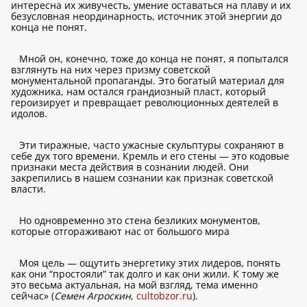
интересна их живучесть, умение оставаться на плаву и их
безусловная неординарность, источник этой энергии до
конца не понят.
Мной он, конечно, тоже до конца не понят, я попытался
взглянуть на них через призму советской
монументальной пропаганды. Это богатый материал для
художника, нам остался грандиозный пласт, который
героизирует и превращает революционных деятелей в
идолов.
Эти тиражные, часто ужасные скульптуры сохраняют в
себе дух того времени. Кремль и его стены — это кодовые
признаки места действия в сознании людей. Они
закрепились в нашем сознании как признак советской
власти.
Но одновременно это стена безликих монументов,
которые отгораживают нас от большого мира
Моя цель — ощутить энергетику этих лидеров, понять
как они “простояли” так долго и как они жили. К тому же
это весьма актуальная, на мой взгляд, тема именно
сейчас» (
Семен Агроскин
,
cultobzor.ru
).