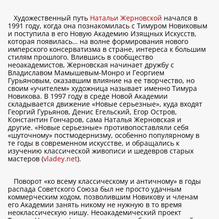
Художественный путь
Натальи Жерновской
начался в
1991 году, когда она познакомилась с Тимуром Новиковым
и поступила в его Новую Академию Изящных Искусств,
которая появилась… на волне формирования нового
имперского консерватизма в стране, интереса к большим
стилям прошлого. Влившись в сообщество
неоакадемистов, Жерновская начинает дружбу с
Владиславом Мамышевым-Монро и Георгием
Гурьяновым, оказавшим влияние на ее творчество, но
своим «учителем» художница называет именно Тимура
Новикова. В 1997 году в среде Новой Академии
складывается движение «Новые серьезные», куда входят
Георгий Гурьянов, Денис Егельский, Егор Остров,
Константин Гончаров, сама Наталья Жерновская и
другие. «Новые серьезные» противопоставляли себя
«шуточному» постмодернизму, особенно популярному в
те годы в современном искусстве, и обращались к
изучению классической живописи и шедевров старых
мастеров (
vladey.net
).
Поворот «ко всему классическому и античному» в годы
распада Советского Союза был не просто удачным
коммерческим ходом, позволившим Новикову и членам
его Академии занять никому не нужную в то время
неоклассическую нишу. Неоакадемический проект