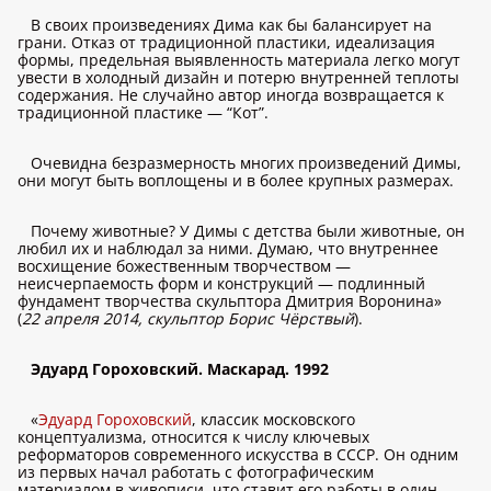
В своих произведениях Дима как бы балансирует на
грани. Отказ от традиционной пластики, идеализация
формы, предельная выявленность материала легко могут
увести в холодный дизайн и потерю внутренней теплоты
содержания. Не случайно автор иногда возвращается к
традиционной пластике — “Кот”.
Очевидна безразмерность многих произведений Димы,
они могут быть воплощены и в более крупных размерах.
Почему животные? У Димы с детства были животные, он
любил их и наблюдал за ними. Думаю, что внутреннее
восхищение божественным творчеством —
неисчерпаемость форм и конструкций — подлинный
фундамент творчества скульптора Дмитрия Воронина»
(
22 апреля 2014, скульптор Борис Чёрствый
).
Эдуард Гороховский. Маскарад. 1992
«
Эдуард Гороховский
, классик московского
концептуализма, относится к числу ключевых
реформаторов современного искусства в СССР. Он одним
из первых начал работать с фотографическим
материалом в живописи, что ставит его работы в один