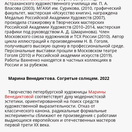
Астраханского художественного училища им. П. А.
Власова (2003), МГАХИ им. Сурикова, (2010, графический
факультет, мастерская «Искусство книги»), награждена
Медалью Российской Академии Художеств (2007),
проходила стажировку в Творческих мастерских
Российской Академии Художеств (2010–2014, мастерская
графики под руководством А. Д. Шмаринова). Член
Московского союза художников и ТСХ России (2010). Автор
цикла иллюстраций к произведениям Н. В. Гоголя,
получившего высокую оценку в профессиональной среде.
Персональные выставки прошли в Московском театре
Гоголя (2010) и Российской академии искусств (2019).
Работы Вахненко находятся в частных коллекциях в
России и за рубежом.
Марина Венедиктова. Согретые солнцем. 2022
Творчество петербургской художницы
Марины
Венедиктовой
соответствует духу модернистской
эстетики, ориентированной на поиск средств
художественной выразительности. Отказ от
классического канона, радикальные формальные
эксперименты сближают ее произведения с работами
выдающихся европейских и отечественных мастеров
первой трети ХХ века.