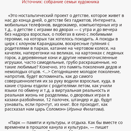
Источник: собрание семьи художника
«Это ностальгический проект о детстве, которое живет в
нас до конца дней, о детстве без гаджетов, Интернета,
мобильных телефонов, видеокамер, компьютерных игр и
т.д., о детстве с играми во дворах — с утра и до вечера
без надзора взрослых, о побегах в кино с любимыми
героями, на которых так хотелось походить. А походы в
цирк с клоуном Карандашом, воскресные гуляния с
родителями в парках, катание на чертовом колесе, на
качелях, наперегонки на великах, на картонках с ледяных
горок, а деревянные кони и другие немногочисленные
игрушки, часто самодельные, грубо раскрашенные, но
такие любимые? Конечно, это память поколения дедов и
немолодых отцов. <…> Сегодняшнее молодое поколение,
напротив, будет вспоминать, как до самого
совершеннолетия их за руку водили взрослые, куда, в
какие страны ездили с родителями летом, как учили
языки по обмену и т.д. а виртуальная реальность и
реальная жизнь не разделимы, о дворовых играх в
казаки-разбойники, 12 палочек, штандер и др. будут
узнавать, если прочтут, из книг. Все проходит, как
рассказал нам царь Соломон» (
Ирина Филатова
).
«Парк — памяти и культуры, и отдыха. Как бы вместе со
временем в прошлое канула и культура», — пишет