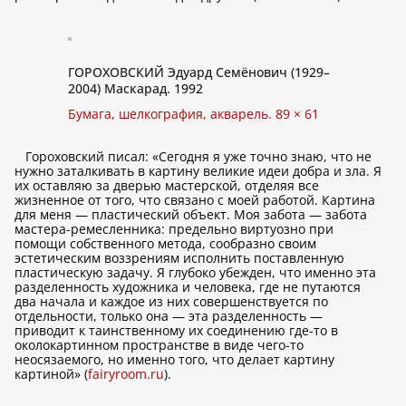
ГОРОХОВСКИЙ Эдуард Семёнович (1929–
2004) Маскарад. 1992
Бумага, шелкография, акварель. 89 × 61
Гороховский писал: «Сегодня я уже точно знаю, что не
нужно заталкивать в картину великие идеи добра и зла. Я
их оставляю за дверью мастерской, отделяя все
жизненное от того, что связано с моей работой. Картина
для меня — пластический объект. Моя забота — забота
мастера-ремесленника: предельно виртуозно при
помощи собственного метода, сообразно своим
эстетическим воззрениям исполнить поставленную
пластическую задачу. Я глубоко убежден, что именно эта
разделенность художника и человека, где не путаются
два начала и каждое из них совершенствуется по
отдельности, только она — эта разделенность —
приводит к таинственному их соединению где-то в
околокартинном пространстве в виде чего-то
неосязаемого, но именно того, что делает картину
картиной» (
fairyroom.ru
).