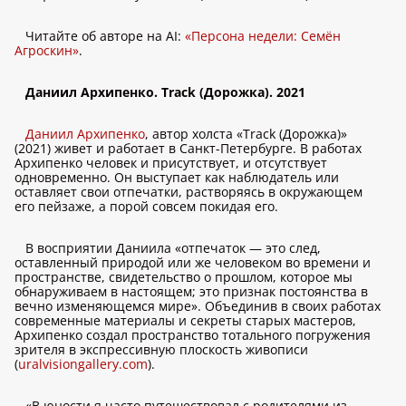
Читайте об авторе на AI:
«Персона недели: Семён
Агроскин»
.
Даниил Архипенко. Track (Дорожка). 2021
Даниил Архипенко
, автор холста «Track (Дорожка)»
(2021) живет и работает в Санкт-Петербурге. В работах
Архипенко человек и присутствует, и отсутствует
одновременно. Он выступает как наблюдатель или
оставляет свои отпечатки, растворяясь в окружающем
его пейзаже, а порой совсем покидая его.
В восприятии Даниила «отпечаток — это след,
оставленный природой или же человеком во времени и
пространстве, свидетельство о прошлом, которое мы
обнаруживаем в настоящем; это признак постоянства в
вечно изменяющемся мире». Объединив в своих работах
современные материалы и секреты старых мастеров,
Архипенко создал пространство тотального погружения
зрителя в экспрессивную плоскость живописи
(
uralvisiongallery.com
).
«В юности я часто путешествовал с родителями из