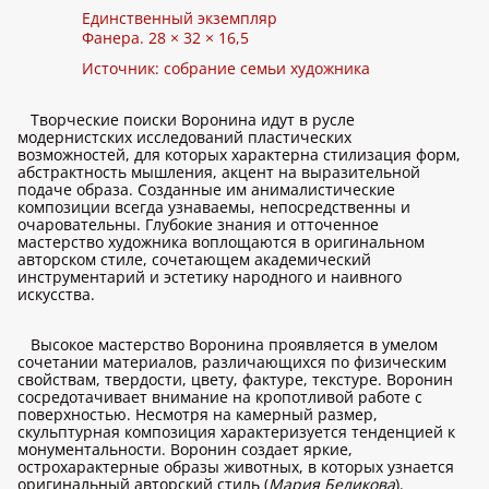
Единственный экземпляр
Фанера. 28 × 32 × 16,5
Источник: собрание семьи художника
Творческие поиски Воронина идут в русле
модернистских исследований пластических
возможностей, для которых характерна стилизация форм,
абстрактность мышления, акцент на выразительной
подаче образа. Созданные им анималистические
композиции всегда узнаваемы, непосредственны и
очаровательны. Глубокие знания и отточенное
мастерство художника воплощаются в оригинальном
авторском стиле, сочетающем академический
инструментарий и эстетику народного и наивного
искусства.
Высокое мастерство Воронина проявляется в умелом
сочетании материалов, различающихся по физическим
свойствам, твердости, цвету, фактуре, текстуре. Воронин
сосредотачивает внимание на кропотливой работе с
поверхностью. Несмотря на камерный размер,
скульптурная композиция характеризуется тенденцией к
монументальности. Воронин создает яркие,
острохарактерные образы животных, в которых узнается
оригинальный авторский стиль (
Мария Беликова
).