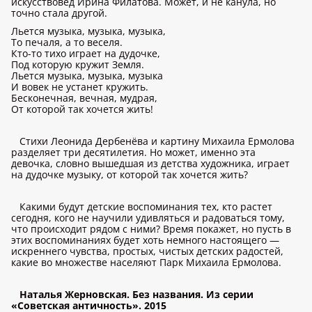
искусствовед Ирина Филатова. Может, и не канула, но
точно стала другой.
Льется музыка, музыка, музыка,
То печаля, а то веселя.
Кто-то тихо играет на дудочке,
Под которую кружит Земля.
Льется музыка, музыка, музыка
И вовек не устанет кружить.
Бесконечная, вечная, мудрая,
От которой так хочется жить!
Стихи Леонида Дербенёва и картину Михаила Ермолова
разделяет три десятилетия. Но может, именно эта
девочка, словно вышедшая из детства художника, играет
на дудочке музыку, от которой так хочется жить?
Какими будут детские воспоминания тех, кто растет
сегодня, кого не научили удивляться и радоваться тому,
что происходит рядом с ними? Время покажет, но пусть в
этих воспоминаниях будет хоть немного настоящего —
искреннего чувства, простых, чистых детских радостей,
какие во множестве населяют Парк Михаила Ермолова.
Наталья Жерновская. Без названия. Из серии
«Советская античность». 2015