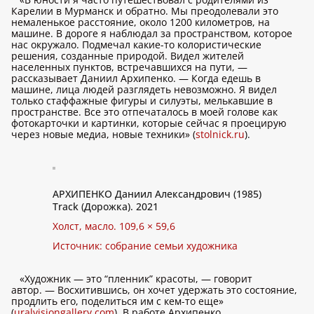
Карелии в Мурманск и обратно. Мы преодолевали это
немаленькое расстояние, около 1200 километров, на
машине. В дороге я наблюдал за пространством, которое
нас окружало. Подмечал какие-то колористические
решения, созданные природой. Видел жителей
населенных пунктов, встречавшихся на пути, —
рассказывает Даниил Архипенко. — Когда едешь в
машине, лица людей разглядеть невозможно. Я видел
только стаффажные фигуры и силуэты, мелькавшие в
пространстве. Все это отпечаталось в моей голове как
фотокарточки и картинки, которые сейчас я проецирую
через новые медиа, новые техники» (
stolnick.ru
).
АРХИПЕНКО Даниил Александрович (1985)
Track (Дорожка). 2021
Холст, масло. 109,6 × 59,6
Источник: собрание семьи художника
«Художник — это “пленник” красоты, — говорит
автор. — Восхитившись, он хочет удержать это состояние,
продлить его, поделиться им с кем-то еще»
(
uralvisiongallery.com
). В работе Архипенко