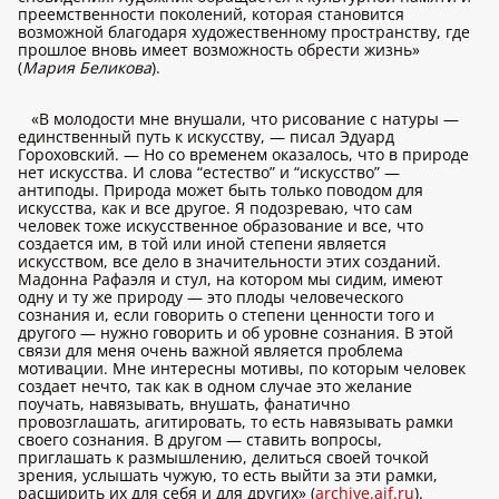
преемственности поколений, которая становится
возможной благодаря художественному пространству, где
прошлое вновь имеет возможность обрести жизнь»
(
Мария Беликова
).
«В молодости мне внушали, что рисование с натуры —
единственный путь к искусству, — писал Эдуард
Гороховский. — Но со временем оказалось, что в природе
нет искусства. И слова “естество” и “искусство” —
антиподы. Природа может быть только поводом для
искусства, как и все другое. Я подозреваю, что сам
человек тоже искусственное образование и все, что
создается им, в той или иной степени является
искусством, все дело в значительности этих созданий.
Мадонна Рафаэля и стул, на котором мы сидим, имеют
одну и ту же природу — это плоды человеческого
сознания и, если говорить о степени ценности того и
другого — нужно говорить и об уровне сознания. В этой
связи для меня очень важной является проблема
мотивации. Мне интересны мотивы, по которым человек
создает нечто, так как в одном случае это желание
поучать, навязывать, внушать, фанатично
провозглашать, агитировать, то есть навязывать рамки
своего сознания. В другом — ставить вопросы,
приглашать к размышлению, делиться своей точкой
зрения, услышать чужую, то есть выйти за эти рамки,
расширить их для себя и для других» (
archive.aif.ru
).