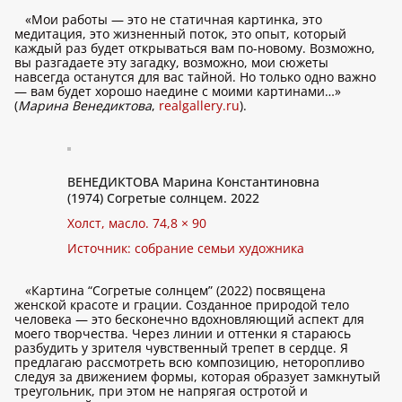
«Мои работы — это не статичная картинка, это
медитация, это жизненный поток, это опыт, который
каждый раз будет открываться вам по-новому. Возможно,
вы разгадаете эту загадку, возможно, мои сюжеты
навсегда останутся для вас тайной. Но только одно важно
— вам будет хорошо наедине с моими картинами…»
(
Марина Венедиктова
,
realgallery.ru
).
ВЕНЕДИКТОВА Марина Константиновна
(1974) Согретые солнцем. 2022
Холст, масло. 74,8 × 90
Источник: собрание семьи художника
«Картина “Согретые солнцем” (2022) посвящена
женской красоте и грации. Созданное природой тело
человека — это бесконечно вдохновляющий аспект для
моего творчества. Через линии и оттенки я стараюсь
разбудить у зрителя чувственный трепет в сердце. Я
предлагаю рассмотреть всю композицию, неторопливо
следуя за движением формы, которая образует замкнутый
треугольник, при этом не напрягая остротой и