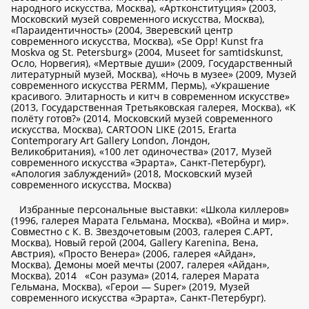
народного искусства, Москва), «Артконституция» (2003,
Московский музей современного искусства, Москва),
«Параидентичность» (2004, Зверевский центр
современного искусства, Москва), «Se Opp! Kunst fra
Moskva og St. Petersburg» (2004, Museet for samtidskunst,
Осло, Норвегия), «Мертвые души» (2009, Государственный
литературный музей, Москва), «Ночь в музее» (2009, Музей
современного искусства PERMM, Пермь), «Украшение
красивого. Элитарность и китч в современном искусстве»
(2013, Государственная Третьяковская галерея, Москва), «К
полёту готов?» (2014, Московский музей современного
искусства, Москва), CARTOON LIKE (2015, Erarta
Contemporary Art Gallery London, Лондон,
Великобритания), «100 лет одиночества» (2017, Музей
современного искусства «Эрарта», Санкт-Петербург),
«Апология заблуждений» (2018, Московский музей
современного искусства, Москва)
Избранные персональные выставки: «Школа киллеров»
(1996, галерея Марата Гельмана, Москва), «Война и мир».
Совместно с К. В. Звездочетовым (2003, галерея С.АРТ,
Москва), Новый герой (2004, Gallery Karenina, Вена,
Австрия), «Просто Венера» (2006, галерея «Айдан»,
Москва), Демоны моей мечты (2007, галерея «Айдан»,
Москва), 2014 «Сон разума» (2014, галерея Марата
Гельмана, Москва), «Герои — Super» (2019, Музей
современного искусства «Эрарта», Санкт-Петербург).