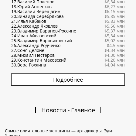
17.
Василий Поленов
$6,34 млн
18.
Юрий Анненков
$6,27 млн
19.
Василий Верещагин
$6,15 млн
20.
Зинаида Серебрякова
$5,85 млн
21.
Илья Кабаков
$5,83 млн
22.
Александр Яковлев
$5,56 млн
23.
Владимир Баранов-Россине
$5,37 млн
24.
Иван Айвазовский
$5,34 млн
25.
Владимир Боровиковский
$5,02 млн
26.
Александр Родченко
$4,5 млн
27.
Соня Делоне
$4,34 млн
28.
Михаил Нестеров
$4,30 млн
29.
Константин Маковский
$4,20 млн
30.
Вера Рохлина
$4,04 млн
Подробнее
Новости - Главное
Самые влиятельные женщины — арт-дилеры. Эдит
Халперт