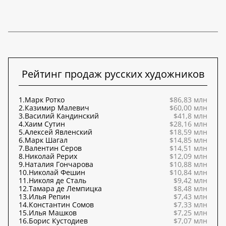
Рейтинг продаж русских художников
1.
Марк Ротко
$86,83 млн
2.
Казимир Малевич
$60,00 млн
3.
Василий Кандинский
$41,8 млн
4.
Хаим Сутин
$28,16 млн
5.
Алексей Явленский
$18,59 млн
6.
Марк Шагал
$14,85 млн
7.
Валентин Серов
$14,51 млн
8.
Николай Рерих
$12,09 млн
9.
Наталия Гончарова
$10,88 млн
10.
Николай Фешин
$10,84 млн
11.
Николя де Сталь
$9,42 млн
12.
Тамара де Лемпицка
$8,48 млн
13.
Илья Репин
$7,43 млн
14.
Константин Сомов
$7,33 млн
15.
Илья Машков
$7,25 млн
16.
Борис Кустодиев
$7,07 млн