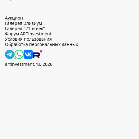
Аукцион
Галерея Элизиум
Галерея "21-й век"
Форум ARTinvestment
Условия пользования
Обработка персональных данных
artinvestment.ru, 2026
На этом сайте используются cookie, может вестись сбор данных
об IP-адресах и местоположении пользователей. Продолжив
работу с этим сайтом, вы подтверждаете свое согласие на