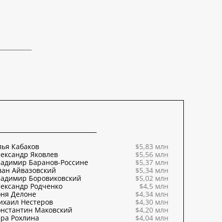
ья Кабаков
$5,83 млн
ександр Яковлев
$5,56 млн
ладимир Баранов-Россине
$5,37 млн
ван Айвазовский
$5,34 млн
ладимир Боровиковский
$5,02 млн
ександр Родченко
$4,5 млн
оня Делоне
$4,34 млн
ихаил Нестеров
$4,30 млн
онстантин Маковский
$4,20 млн
ра Рохлина
$4,04 млн