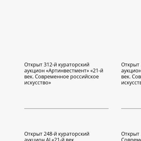
Открыт 312-й кураторский
Открыт 
аукцион «Артинвестмент» «21-й
аукцион
век. Современное российское
век. Со
искусство»
искусст
Открыт 248-й кураторский
Открыт 
аукцион AI «21-й век.
Соврем