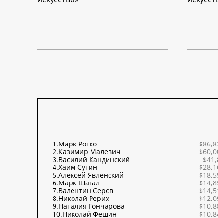
1.
Марк Ротко
$86,8
2.
Казимир Малевич
$60,0
3.
Василий Кандинский
$41,
4.
Хаим Сутин
$28,1
5.
Алексей Явленский
$18,5
6.
Марк Шагал
$14,8
7.
Валентин Серов
$14,5
8.
Николай Рерих
$12,0
9.
Наталия Гончарова
$10,8
10.
Николай Фешин
$10,8