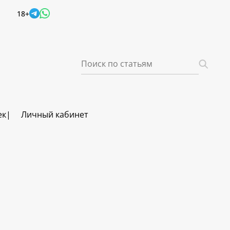
18+
ек
Личный кабинет