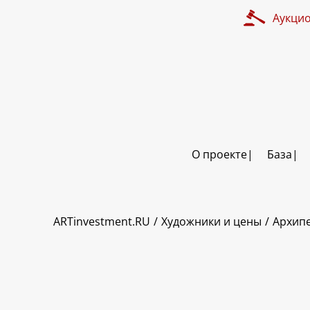
Аукци
О проекте
База
ART INVESTMENT
ARTinvestment.RU
Художники и цены
Архип