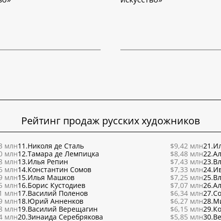
Рейтинг продаж русских художников
3 млн
11.
Николя де Сталь
$9,42 млн
21.
Ил
0 млн
12.
Тамара де Лемпицка
$8,48 млн
22.
Ал
8 млн
13.
Илья Репин
$7,43 млн
23.
В
6 млн
14.
Константин Сомов
$7,33 млн
24.
И
9 млн
15.
Илья Машков
$7,25 млн
25.
В
5 млн
16.
Борис Кустодиев
$7,07 млн
26.
Ал
1 млн
17.
Василий Поленов
$6,34 млн
27.
С
9 млн
18.
Юрий Анненков
$6,27 млн
28.
М
8 млн
19.
Василий Верещагин
$6,15 млн
29.
К
4 млн
20.
Зинаида Серебрякова
$5,85 млн
30.
Ве