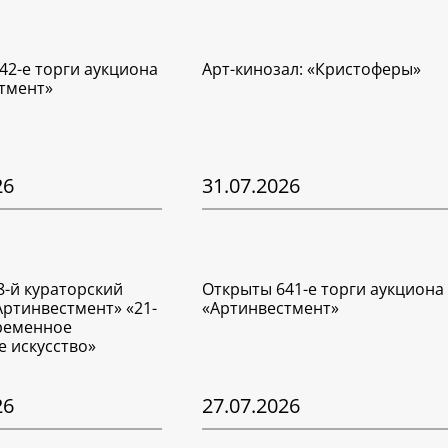
42-е торги аукциона
Арт-кинозал: «Кристоферы»
тмент»
26
31.07.2026
8-й кураторский
Открыты 641-е торги аукциона
Артинвестмент» «21-
«Артинвестмент»
временное
е искусство»
26
27.07.2026