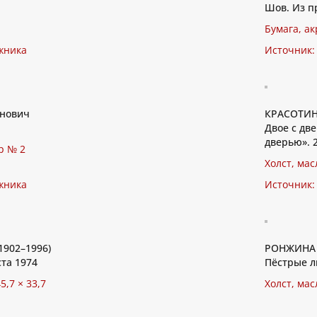
Шов. Из п
Бумага, ак
жника
Источник:
нович
КРАСОТИНА
Двое с две
дверью». 
р № 2
Холст, мас
жника
Источник:
1902–1996)
РОНЖИНА О
ста 1974
Пёстрые л
5,7 × 33,7
Холст, мас