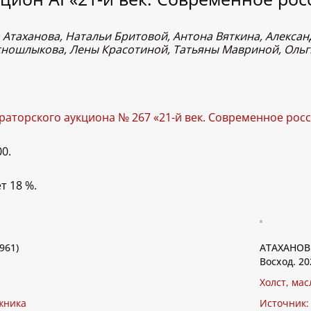
 Атаханова, Натальи Бритовой, Антона Вяткина, Алекса
сношлыкова, Лены Красотиной, Татьяны Мавриной, Оль
ураторского аукциона № 267 «21-й век. Современное рос
0.
т 18 %.
961)
АТАХАНОВ 
Восход. 20
Холст, мас
жника
Источник: