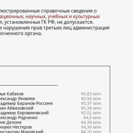
иллюстрированные справочные сведения о
ционных, научных, учебных и культурных
, установленных ГК РФ, не допускается.
ае нарушения прав третьих лиц администрация
моченного органа.
ья Кабаков
$5,83 млн
ександр Яковлев
$5,56 млн
ладимир Баранов-Россине
$5,37 млн
ван Айвазовский
$5,34 млн
ладимир Боровиковский
$5,02 млн
ександр Родченко
$4,5 млн
оня Делоне
$4,34 млн
ихаил Нестеров
$4,30 млн
онстантин Маковский
$4,20 млн