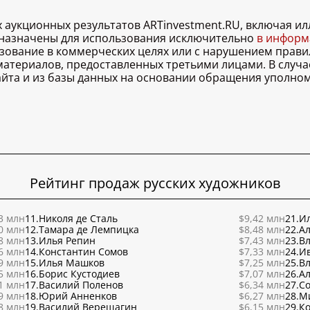
х аукционных результатов ARTinvestment.RU, включая 
дназначены для использования исключительно
в информа
льзование в коммерческих целях или с нарушением правил
 материалов, предоставленных третьими лицами. В случ
 сайта и из базы данных на основании обращения уполно
Рейтинг продаж русских художников
3 млн
11.
Николя де Сталь
$9,42 млн
21.
Ил
0 млн
12.
Тамара де Лемпицка
$8,48 млн
22.
Ал
8 млн
13.
Илья Репин
$7,43 млн
23.
В
6 млн
14.
Константин Сомов
$7,33 млн
24.
И
9 млн
15.
Илья Машков
$7,25 млн
25.
В
5 млн
16.
Борис Кустодиев
$7,07 млн
26.
Ал
1 млн
17.
Василий Поленов
$6,34 млн
27.
С
9 млн
18.
Юрий Анненков
$6,27 млн
28.
М
8 млн
19.
Василий Верещагин
$6,15 млн
29.
К