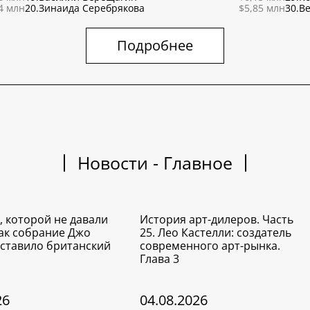
4 млн
20.
Зинаида Серебрякова
$5,85 млн
30.
Ве
Подробнее
Новости - Главное
, которой не давали
История арт-дилеров. Часть
Как собрание Джо
25. Лео Кастелли: создатель
ставило британский
современного арт-рынка.
Глава 3
26
04.08.2026