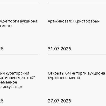
42-е торги аукциона
Арт-кинозал: «Кристоферы»
тмент»
26
31.07.2026
8-й кураторский
Открыты 641-е торги аукциона
Артинвестмент» «21-
«Артинвестмент»
временное
е искусство»
26
27.07.2026