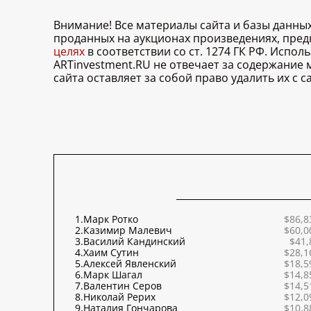
Внимание! Все материалы сайта и базы данны
проданных на аукционах произведениях, пре
целях
в соответствии со ст. 1274 ГК РФ. Испо
ARTinvestment.RU не отвечает за содержание
сайта оставляет за собой право удалить их с
1.
Марк Ротко
$86,8
2.
Казимир Малевич
$60,0
3.
Василий Кандинский
$41,
4.
Хаим Сутин
$28,1
5.
Алексей Явленский
$18,5
6.
Марк Шагал
$14,8
7.
Валентин Серов
$14,5
8.
Николай Рерих
$12,0
9.
Наталия Гончарова
$10,8