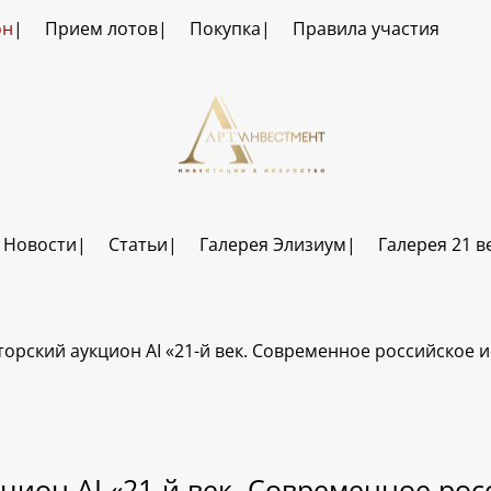
он
Прием лотов
Покупка
Правила участия
Новости
Статьи
Галерея Элизиум
Галерея 21 в
торский аукцион AI «21-й век. Современное российское и
цион AI «21-й век. Современное рос