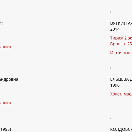
1)
ВЯТКИН Ан
2014
Тираж 2 э
Бронза. 25,
жника
Источник:
андровна
ЕЛЬЦЕВА Д
1996
Холст, масл
жника
1955)
КОЛДОБСК