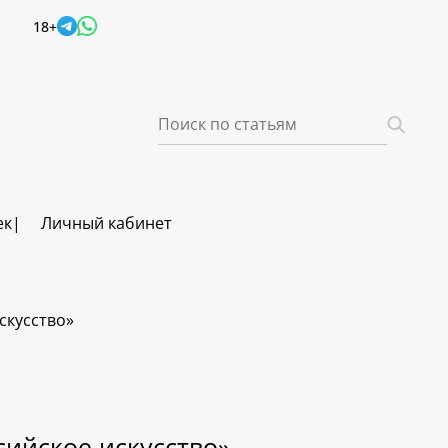
18+
ек
Личный кабинет
скусство»
сийское искусство»