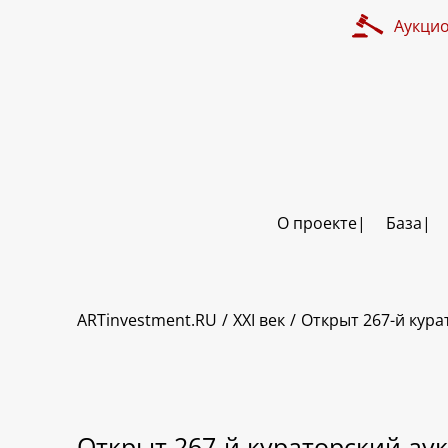
Аукци
О проекте
База
ARTinvestment.RU
XXI век
Открыт 267-й кура
Открыт 267-й кураторский аук