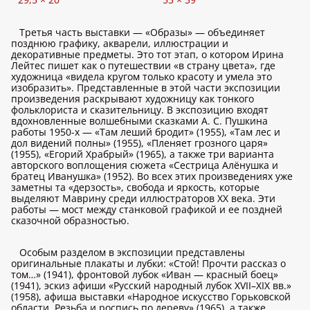
Третья часть выставки — «Образы» — объединяет
позднюю графику, акварели, иллюстрации и
декоративные предметы. Это тот этап, о котором Ирина
Лейтес пишет как о путешествии «в страну цвета», где
художница «видела кругом только красоту и умела это
изобразить». Представленные в этой части экспозиции
произведения раскрывают художницу как тонкого
фольклориста и сказительницу. В экспозицию входят
вдохновленные волшебными сказками А. С. Пушкина
работы 1950-х — «Там леший бродит» (1955), «Там лес и
дол видений полны» (1955), «Пленяет грозного царя»
(1955), «Егорий Храбрый» (1965), а также три варианта
авторского воплощения сюжета «Сестрица Алёнушка и
братец Иванушка» (1952). Во всех этих произведениях уже
заметны та «дерзость», свобода и яркость, которые
выделяют Маврину среди иллюстраторов XX века. Эти
работы — мост между станковой графикой и ее поздней
сказочной образностью.
Особым разделом в экспозиции представлены
оригинальные плакаты и лубки: «Стой! Прочти рассказ о
том…» (1941), фронтовой лубок «Иван — красный боец»
(1941), эскиз афиши «Русский народный лубок XVII–XIX вв.»
(1958), афиша выставки «Народное искусство Горьковской
области. Резьба и роспись по дереву» (1965), а также