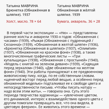
Татьяна МАВРИНА
Татьяна МАВРИНА
Брюнетка (Обнажённая в
Обнажённая в жёлтой
шляпке). 1937
шляпке. 1939
Холст, масло. 78 × 64
Бумага, акварель. 36 × 28
В первой части экспозиции — «Ню» — представлены
ранние холсты и акварели 1930-х годов: «Обнаженная с
часами» (1939), «Рыжая (Обнаженная с пудреницей /
Сюзанна)» (1939), «Обнаженная в желтой шляпе» (1936),
«Брюнетка (Обнаженная в шляпке)» (1937), «Олимпия»
(1937), «Обнаженная на красном фоне» (1938), а также
многочисленные графические листы — «Три
купальщицы» (1938), «Обнаженная с простыней» (1940),
«Модель с книгой на зеленом диване» (1939), «Сидящая
перед зеркалом» (1940), «Две обнаженные на желтом
фоне» (1940). Эти работы принадлежат к ее предвоенному
живописному пику, когда, по ее собственным словам,
«щенячий восторг перед любой вещью, а особенно перед
обнаженной моделью» подталкивал ее к свободе цвета и
непосредственности письма. «Чтобы писать натуру —
надо всем этим жить», — говорила она. Суть этого
периода творчества художницы — «увлечение цветом,
его динамикой, интерес к взаимодействию одного цвета с
другим помогали превращать все, что она видела, в
цветовую феерию». Ее живопись этого времени —