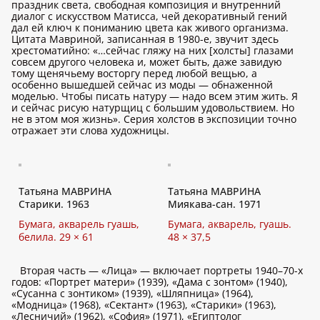
праздник света, свободная композиция и внутренний
диалог с искусством Матисса, чей декоративный гений
дал ей ключ к пониманию цвета как живого организма.
Цитата Мавриной, записанная в 1980-е, звучит здесь
хрестоматийно: «…сейчас гляжу на них [холсты] глазами
совсем другого человека и, может быть, даже завидую
тому щенячьему восторгу перед любой вещью, а
особенно вышедшей сейчас из моды — обнаженной
моделью. Чтобы писать натуру — надо всем этим жить. Я
и сейчас рисую натурщиц с большим удовольствием. Но
не в этом моя жизнь». Серия холстов в экспозиции точно
отражает эти слова художницы.
Татьяна МАВРИНА
Татьяна МАВРИНА
Старики. 1963
Миякава-сан. 1971
Бумага, акварель гуашь,
Бумага, акварель, гуашь.
белила. 29 × 61
48 × 37,5
Вторая часть — «Лица» — включает портреты 1940–70-х
годов: «Портрет матери» (1939), «Дама с зонтом» (1940),
«Сусанна с зонтиком» (1939), «Шляпница» (1964),
«Модница» (1968), «Сектант» (1963), «Старики» (1963),
«Лесничий» (1962), «София» (1971), «Египтолог