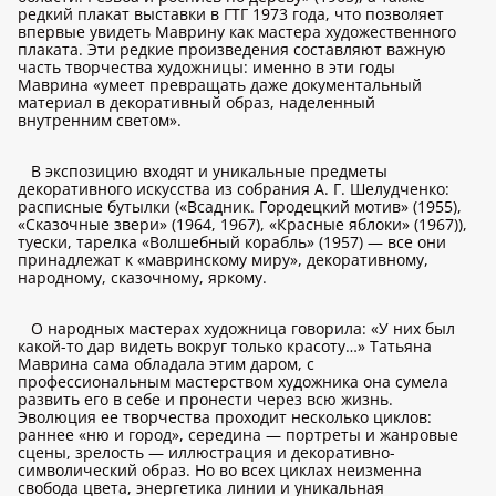
редкий плакат выставки в ГТГ 1973 года, что позволяет
впервые увидеть Маврину как мастера художественного
плаката. Эти редкие произведения составляют важную
часть творчества художницы: именно в эти годы
Маврина «умеет превращать даже документальный
материал в декоративный образ, наделенный
внутренним светом».
В экспозицию входят и уникальные предметы
декоративного искусства из собрания А. Г. Шелудченко:
расписные бутылки («Всадник. Городецкий мотив» (1955),
«Сказочные звери» (1964, 1967), «Красные яблоки» (1967)),
туески, тарелка «Волшебный корабль» (1957) — все они
принадлежат к «мавринскому миру», декоративному,
народному, сказочному, яркому.
О народных мастерах художница говорила: «У них был
какой-то дар видеть вокруг только красоту…» Татьяна
Маврина сама обладала этим даром, с
профессиональным мастерством художника она сумела
развить его в себе и пронести через всю жизнь.
Эволюция ее творчества проходит несколько циклов:
раннее «ню и город», середина — портреты и жанровые
сцены, зрелость — иллюстрация и декоративно-
символический образ. Но во всех циклах неизменна
свобода цвета, энергетика линии и уникальная