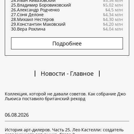
24.
Иван Айвазовский
$5,34 млн
25.
Владимир Боровиковский
$5,02 млн
26.
Александр Родченко
$4,5 млн
27.
Соня Делоне
$4,34 млн
28.
Михаил Нестеров
$4,30 млн
29.
Константин Маковский
$4,20 млн
30.
Вера Рохлина
$4,04 млн
Подробнее
Новости - Главное
Коллекция, которой не давали советов. Как собрание Джо
Льюиса поставило британский рекорд
06.08.2026
История арт-дилеров. Часть 25. Лео Кастелли: создатель