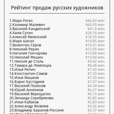
Рейтинг продаж русских художников
1.
Марк Ротко
$86,83 млн
2.
Казимир Малевич
$60,00 млн
3.
Василий Кандинский
$41,8 млн
4.
Хаим Сутин
$28,16 млн
5.
Алексей Явленский
$18,59 млн
6.
Марк Шагал
$14,85 млн
7.
Валентин Серов
$14,51 млн
8.
Николай Рерих
$12,09 млн
9.
Наталия Гончарова
$10,88 млн
10.
Николай Фешин
$10,84 млн
11.
Николя де Сталь
$9,42 млн
12.
Тамара де Лемпицка
$8,48 млн
13.
Илья Репин
$7,43 млн
14.
Константин Сомов
$7,33 млн
15.
Илья Машков
$7,25 млн
16.
Борис Кустодиев
$7,07 млн
17.
Василий Поленов
$6,34 млн
18.
Юрий Анненков
$6,27 млн
19.
Василий Верещагин
$6,15 млн
20.
Зинаида Серебрякова
$5,85 млн
21.
Илья Кабаков
$5,83 млн
22.
Александр Яковлев
$5,56 млн
23.
Владимир Баранов-Россине
$5,37 млн