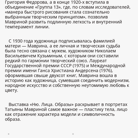
Григория Федорова, а в конце 1920-х вступила в
объединение «Группа 13», где, по словам исследователей,
«манера быстрого рисования стала сознательно
выбранным творческим принципом», позволив
Мавриной развить подлинную легкость и внутренний
темперамент линии.
С 1930 года художница подписывалась фамилией
матери — Маврина, а ее личная и творческая судьба
была тесно связана с мужем, художником Николаем
Васильевичем Кузьминым, с которым они составили
редкий по гармонии творческий союз. Лауреат
Государственной премии СССР (1975) и Международной
премии имени Ганса Христиана Андерсена (1976),
оформившая свыше двухсот книг, Маврина вошла в
историю как художница, сумевшая соединить модернизм,
народное искусство и собственную неутомимую любовь к
цвету.
Выставка «Ню. Лица. Образы» раскрывает в портретах
Татьяны Мавриной самое важное — пластику тела, лицо
как отражение характера модели и символичность
образа.