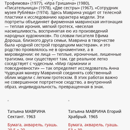
Трофимова» (1977), «Ира Гришина» (1980),
«Писательница» (1978), «Две сестры» (1967), «Сотрудник
музея Рублёва» (1974). Здесь Маврина уходит от телесной
пластики к исследованию характера модели. Эти
портреты объединяет фирменная мавринская интонация
— теплая ирония, мягкий гротеск, «веселая
насмешливость, воспринятая ею из произведений
народных художников». По словам писателя Ефима
Дороша, близкого друга семьи, Маврина в творчестве
была «родной сестрой городецким мастерам», и это
родство проявлялось не в орнаментике, а в
мировидении: ее лица — теплые, ироничные, лишенные
трагизма, они существуют там, где реальное легко
соседствует с чудесным. «Мир гармонии и
повседневности» — так определяет исследователь Анна
Чудецкая манеру Мавриной соединять собственный
облик модели с легким гротеском. В этих работах важно
не совершенное портретное сходство, а внутренний
образ, индивидуальность, превращенная в знак.
Татьяна МАВРИНА
Татьяна МАВРИНА Егорий
Сектант. 1963
Храбрый. 1965
Бумага, акварель, гуашь.
Бумага, акварель, гуашь.
29,5 × 20
53 × 39