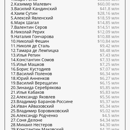
2.
Казимир Малевич
$60,00 млн
3.
Василий Кандинский
$41,8 млн
4.
Хаим Сутин
$28,16 млн
5.
Алексей Явленский
$18,59 млн
6.
Марк Шагал
$14,85 млн
7.
Валентин Серов
$14,51 млн
8.
Николай Рерих
$12,09 млн
9.
Наталия Гончарова
$10,88 млн
10.
Николай Фешин
$10,84 млн
11.
Николя де Сталь
$9,42 млн
12.
Тамара де Лемпицка
$8,48 млн
13.
Илья Репин
$7,43 млн
14.
Константин Сомов
$7,33 млн
15.
Илья Машков
$7,25 млн
16.
Борис Кустодиев
$7,07 млн
17.
Василий Поленов
$6,34 млн
18.
Юрий Анненков
$6,27 млн
19.
Василий Верещагин
$6,15 млн
20.
Зинаида Серебрякова
$5,85 млн
21.
Илья Кабаков
$5,83 млн
22.
Александр Яковлев
$5,56 млн
23.
Владимир Баранов-Россине
$5,37 млн
24.
Иван Айвазовский
$5,34 млн
25.
Владимир Боровиковский
$5,02 млн
26.
Александр Родченко
$4,5 млн
27.
Соня Делоне
$4,34 млн
28.
Михаил Нестеров
$4,30 млн
29.
Константин Маковский
$4,20 млн