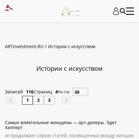
ART INVESTMENT
ARTinvestment.RU
Истории с искусством
Истории с искусством
Записей
116
Страниц
4
На стр
1
2
3
Самые влиятельные женщины — арт-дилеры. Эдит
Халперт
AI продолжает серию статей, посвященных вкладу женщин