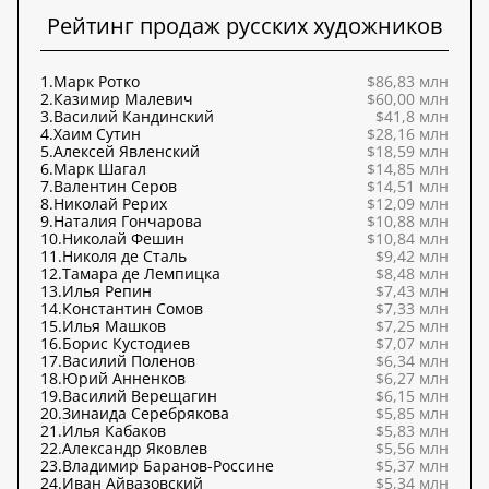
Рейтинг продаж русских художников
1.
Марк Ротко
$86,83 млн
2.
Казимир Малевич
$60,00 млн
3.
Василий Кандинский
$41,8 млн
4.
Хаим Сутин
$28,16 млн
5.
Алексей Явленский
$18,59 млн
6.
Марк Шагал
$14,85 млн
7.
Валентин Серов
$14,51 млн
8.
Николай Рерих
$12,09 млн
9.
Наталия Гончарова
$10,88 млн
10.
Николай Фешин
$10,84 млн
11.
Николя де Сталь
$9,42 млн
12.
Тамара де Лемпицка
$8,48 млн
13.
Илья Репин
$7,43 млн
14.
Константин Сомов
$7,33 млн
15.
Илья Машков
$7,25 млн
16.
Борис Кустодиев
$7,07 млн
17.
Василий Поленов
$6,34 млн
18.
Юрий Анненков
$6,27 млн
19.
Василий Верещагин
$6,15 млн
20.
Зинаида Серебрякова
$5,85 млн
21.
Илья Кабаков
$5,83 млн
22.
Александр Яковлев
$5,56 млн
23.
Владимир Баранов-Россине
$5,37 млн
24.
Иван Айвазовский
$5,34 млн