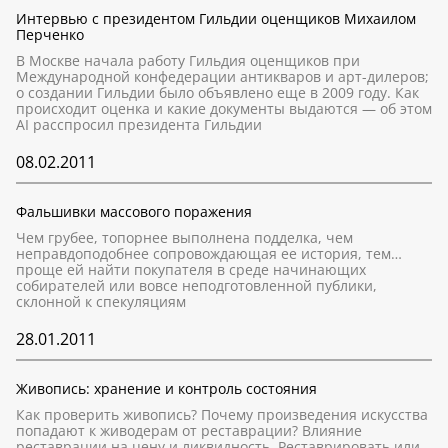
Интервью с президентом Гильдии оценщиков Михаилом
Перченко
В Москве начала работу Гильдия оценщиков при
Международной конфедерации антикваров и арт-дилеров;
о создании Гильдии было объявлено еще в 2009 году. Как
происходит оценка и какие документы выдаются — об этом
AI расспросил президента Гильдии
08.02.2011
Фальшивки массового поражения
Чем грубее, топорнее выполнена подделка, чем
неправдоподобнее сопровождающая ее история, тем…
проще ей найти покупателя в среде начинающих
собирателей или вовсе неподготовленной публики,
склонной к спекуляциям
28.01.2011
Живопись: хранение и контроль состояния
Как проверить живопись? Почему произведения искусства
попадают к живодерам от реставрации? Влияние
реставрации на цену и ликвидность. Реставрировать или