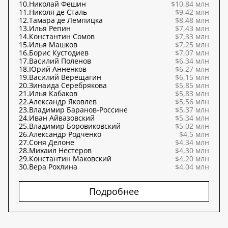
10.
Николай Фешин
$10,84 млн
11.
Николя де Сталь
$9,42 млн
12.
Тамара де Лемпицка
$8,48 млн
13.
Илья Репин
$7,43 млн
14.
Константин Сомов
$7,33 млн
15.
Илья Машков
$7,25 млн
16.
Борис Кустодиев
$7,07 млн
17.
Василий Поленов
$6,34 млн
18.
Юрий Анненков
$6,27 млн
19.
Василий Верещагин
$6,15 млн
20.
Зинаида Серебрякова
$5,85 млн
21.
Илья Кабаков
$5,83 млн
22.
Александр Яковлев
$5,56 млн
23.
Владимир Баранов-Россине
$5,37 млн
24.
Иван Айвазовский
$5,34 млн
25.
Владимир Боровиковский
$5,02 млн
26.
Александр Родченко
$4,5 млн
27.
Соня Делоне
$4,34 млн
28.
Михаил Нестеров
$4,30 млн
29.
Константин Маковский
$4,20 млн
30.
Вера Рохлина
$4,04 млн
Подробнее