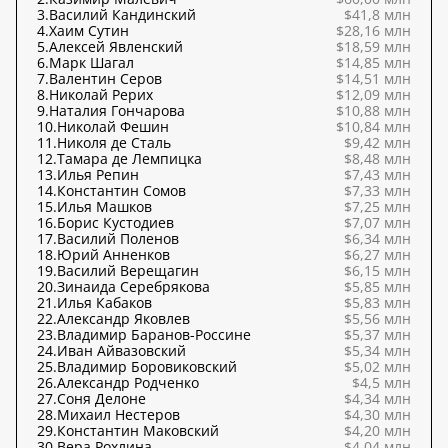
3.
Василий Кандинский
$41,8 млн
4.
Хаим Сутин
$28,16 млн
5.
Алексей Явленский
$18,59 млн
6.
Марк Шагал
$14,85 млн
7.
Валентин Серов
$14,51 млн
8.
Николай Рерих
$12,09 млн
9.
Наталия Гончарова
$10,88 млн
10.
Николай Фешин
$10,84 млн
11.
Николя де Сталь
$9,42 млн
12.
Тамара де Лемпицка
$8,48 млн
13.
Илья Репин
$7,43 млн
14.
Константин Сомов
$7,33 млн
15.
Илья Машков
$7,25 млн
16.
Борис Кустодиев
$7,07 млн
17.
Василий Поленов
$6,34 млн
18.
Юрий Анненков
$6,27 млн
19.
Василий Верещагин
$6,15 млн
20.
Зинаида Серебрякова
$5,85 млн
21.
Илья Кабаков
$5,83 млн
22.
Александр Яковлев
$5,56 млн
23.
Владимир Баранов-Россине
$5,37 млн
24.
Иван Айвазовский
$5,34 млн
25.
Владимир Боровиковский
$5,02 млн
26.
Александр Родченко
$4,5 млн
27.
Соня Делоне
$4,34 млн
28.
Михаил Нестеров
$4,30 млн
29.
Константин Маковский
$4,20 млн
30.
Вера Рохлина
$4,04 млн