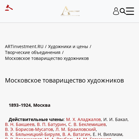
ART INVESTMENT
ARTinvestment.RU
Художники и цены
Творческие объединения
Московское товарищество художников
Московское товарищество художников
1893–1924, Москва
Действительные члены
:
М. Х. Аладжалов
, И. И. Бакал,
В. Н. Бакшеев
,
В. П. Батурин
,
С. В. Беклемишев
,
В. Э. Борисов-Мусатов
,
Л. М. Браиловский
,
В. К. Бялыницкий-Бируля
,
В. А. Ватагин
, Е. Н. Виллиам,