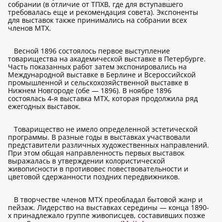
собрании (в отличие от ТПХВ, где для вступавшего
требовалась еще и рекомендация совета). Экспоненты
для выставок также принимались на собрании всех
членов МТХ.
Весной 1896 состоялось первое выступление
товарищества на академической выставке в Петербурге.
Часть показанных работ затем экспонировались на
Международной выставке в Берлине и Всероссийской
промышленной и сельскохозяйственной выставке в
Нижнем Новгороде (обе — 1896). В ноябре 1896
состоялась 4-я выставка МТХ, которая продолжила ряд
ежегодных выставок.
Товарищество не имело определенной эстетической
программы. В разные годы в выставках участвовали
представители различных художественных направлений.
При этом общая направленность первых выставок
выражалась в утверждении колористической
живописности в противовес повествовательности и
цветовой сдержанности поздних передвижников.
В творчестве членов МТХ преобладал бытовой жанр и
пейзаж. Лидерство на выставках середины — конца 1890-
х принадлежало группе живописцев, составивших позже