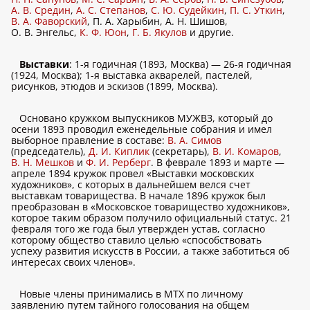
А. В. Средин
,
А. С. Степанов
,
С. Ю. Судейкин
,
П. С. Уткин
,
В. А. Фаворский
, П. А. Харыбин, А. Н. Шишов,
О. В. Энгельс,
К. Ф. Юон
,
Г. Б. Якулов
и другие.
Выставки
: 1-я годичная (1893, Москва) — 26-я годичная
(1924, Москва); 1-я выставка акварелей, пастелей,
рисунков, этюдов и эскизов (1899, Москва).
Основано кружком выпускников МУЖВЗ, который до
осени 1893 проводил еженедельные собрания и имел
выборное правление в составе:
В. А. Симов
(председатель),
Д. И. Киплик
(секретарь),
В. И. Комаров
,
В. Н. Мешков
и
Ф. И. Рерберг
. В феврале 1893 и марте —
апреле 1894 кружок провел «Выставки московских
художников», с которых в дальнейшем велся счет
выставкам товарищества. В начале 1896 кружок был
преобразован в «Московское товарищество художников»,
которое таким образом получило официальный статус. 21
февраля того же года был утвержден устав, согласно
которому общество ставило целью «способствовать
успеху развития искусств в России, а также заботиться об
интересах своих членов».
Новые члены принимались в МТХ по личному
заявлению путем тайного голосования на общем