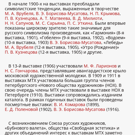
В начале 1900-х на выставках преобладали
символистские тенденции, выраженные в творчестве
М. А. Врубеля
,
В. Э. Борисова-Мусатова
,
Н. П. Крымова
,
П. В. Кузнецова
,
А. Т. Матвеева
,
В. Д. Милиоти
,
Н. Н. Сапунов
,
М. С. Сарьяна
,
П. С. Уткина
. Были впервые
показаны широкому зрителю такие значимые для
русского символизма произведения, как «Гармония» (8-я
выставка, 1901), «Гобелен» (9-я выставка, 1902), «Водоем»
(10-я выставка, 1903)
В. Э. Борисова-Мусатова
, «Лебедь»
М. А. Врубеля
(12-я выставка, 1905), «Утро (Рождение)»
П. В. Кузнецова
(12-я выставка, 1905) и другие.
В 13-й выставке (1906) участвовали
М. Ф. Ларионов
и
Н. С. Гончарова
, представлявшие авангардистское крыло
московской художественной молодежи. В 1909 и 1911 в
выставках МТХ участвовала большая группа членов
петербургского «Нового общества художников» (НОХ). В
свою очередь члены МТХ участвовали в выставке НОХ в
Петербурге (1910). Выставки сопровождались изданием
каталога. В рамках годичных выставок были проведены
посмертные выставки:
В. И. Комарова
(1899),
Е. Д. Поленовой
(1902),
В. Э. Борисова-Мусатова
(1916).
С возникновением Союза русских художников,
«Бубнового валета», общества «Свободная эстетика» и
других объединений интерес к выставкам МТХ заметно