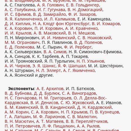
В. В. Владимиров
,
М. А. Врубель
,
М. М. Гермашев
,
А. С. Глаголева,
А. Я. Головин
,
Е. В. Гольдингер
,
А. С. Голубкина
,
И. Г. Гугунава
,
В. Н. Домогацкий
,
И. С. Ефимов
,
В. Д. Замирайло
,
Ф. И. Захаров
,
Я. Я. Калиниченко
,
И. Л. Калмыков
, Е. И. Каменцева,
Д. И. Киплик
,
Н. А. Клодт фон Юргенсбург
,
В. И. Комаров
,
К. А. Коровин
,
П. И. Коровин
,
А. И. Кравченко
,
И. И. Крылов
,
А. В. Маковский
,
В. Н. Мешков
,
П. Н. Миронович,
И. И. Нивинский
,
С. В. Ноаковский
,
М. М. Огранович
, П. Я. Павлинов,
В. Д. Поленов
,
Е. Д. Поленова
, М. С. Пырин,
Ф. И. Рерберг
,
А. К. Сильверсван,
В. А. Симов
, Н. Я. Симонович-Ефимова,
А. А. Синцов, К. К. Тарбеев, А. П. Токарев,
И. И. Трояновский, Я. П. Турлыгин,
Н. П. Ульянов
,
А. И. Чирков
,
Э. Я. Шанкс
,
Я. Ф. Шапшал
, М. И. Шестёркин,
А. Н. Штурман,
Н. Л. Эллерт
,
А. Г. Якимченко
,
А. А. Ясинский и другие.
Экспоненты
:
А. Е. Архипов
, И. П. Батюков,
В. Д. Бубнова
,
Д. Д. Бурлюк
,
С. А. Виноградов
,
Н. С. Гончарова
,
Н. М. Григорьев
,
О. Л. Делла-Вос-
Кардовская
,
В. И. Денисов
,
С. Ю. Жуковский
, А. Е. Иванов,
Б. М. Каменский
,
В. В. Кандинский
,
Д. Н. Кардовский
,
А. М. Корин
,
С. А. Коровин
,
Н. П. Крымов
,
П. В. Кузнецов
,
Г. А. Лапшин
,
М. Ф. Ларионов
,
С. В. Малютин
,
В. Н. Масютин
,
А. Т. Матвеев
,
В. В. Переплётчиков
,
П. И. Петровичев
,
Л. Ф. Пищалкин
,
А. А. Рылов
,
Н. Н. Сапунов
,
М. С. Сарьян
,
В. А. Серов
,
Н. В. Синезубов
,