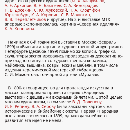
ядро Союза русских художников (
М. Х. Аладжалов
,
А. Е. Архипов
,
В. Н. Бакшеев
,
С. А. Виноградов
,
Н. В. Досекин
,
С. Ю. Жуковский
,
Н. А. Клодт фон
Юргенсбург
,
К. А. Коровин
,
С. В. Малютин
,
В. В. Переплётчиков
и другие). На 2-й выставке МТХ
впервые экспонировалась картина «Северная идиллия»
К. А. Коровина
.
Начиная с 6-й годичной выставки в Москве (февраль
1899) и «Выставки картин и художественной индустрии» в
Петербурге (декабрь 1899) помимо живописи, графики,
скульптуры экспонировались произведения декоративно-
прикладного искусства: художественная керамика,
майолика, вышивка, ковры, эскизы мебели, в том числе
изделия керамической мастерской «Абрамцево»
С. И. Мамонтова, гончарной артели «Мурава».
В 1890-х товарищество для пропаганды искусства в
массах планировало провести серию «Народных
выставок» с дешевыми входными билетами. С этой целью
многим художникам, в том числе
В. Д. Поленову
,
И. Е. Репину
,
В. А. Серову
были заказаны картоны на
исторические и библейские сюжеты. Первая «Народная
выставка» состоялась в 1899, однако дальнейшего
развития эта идея не имела.