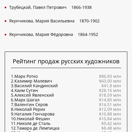
Трубецкой, Павел Петрович
1866-1938
Якунчикова, Мария Васильевна
1870-1902
Якунчикова, Мария Фёдоровна
1864-1952
Рейтинг продаж русских художников
1.
Марк Ротко
$86,83 млн
2.
Казимир Малевич
$60,00 млн
3.
Василий Кандинский
$41,8 млн
4.
Хаим Сутин
$28,16 млн
5.
Алексей Явленский
$18,59 млн
6.
Марк Шагал
$14,85 млн
7.
Валентин Серов
$14,51 млн
8.
Николай Рерих
$12,09 млн
9.
Наталия Гончарова
$10,88 млн
10.
Николай Фешин
$10,84 млн
11.
Николя де Сталь
$9,42 млн
12.
Тамара де Лемпицка
$8,48 млн