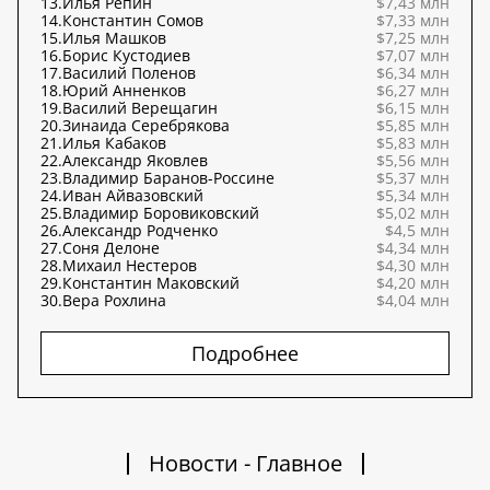
13.
Илья Репин
$7,43 млн
14.
Константин Сомов
$7,33 млн
15.
Илья Машков
$7,25 млн
16.
Борис Кустодиев
$7,07 млн
17.
Василий Поленов
$6,34 млн
18.
Юрий Анненков
$6,27 млн
19.
Василий Верещагин
$6,15 млн
20.
Зинаида Серебрякова
$5,85 млн
21.
Илья Кабаков
$5,83 млн
22.
Александр Яковлев
$5,56 млн
23.
Владимир Баранов-Россине
$5,37 млн
24.
Иван Айвазовский
$5,34 млн
25.
Владимир Боровиковский
$5,02 млн
26.
Александр Родченко
$4,5 млн
27.
Соня Делоне
$4,34 млн
28.
Михаил Нестеров
$4,30 млн
29.
Константин Маковский
$4,20 млн
30.
Вера Рохлина
$4,04 млн
Подробнее
Новости - Главное