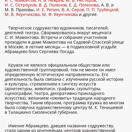
А. С. Мамонтов
,
Н. В. Неврев
,
М. В. Нестеров
,
И. С. Остроухов
,
В. Д. Поленов
,
Е. Д. Поленова
, А. В. и
М. В. Праховы,
И. Е. Репин
,
В. А. Серов
,
П. П. Трубецкой
,
М. В. Якунчикова
,
М. Ф. Якунчикова
и другие.
Творческое содружество художников, писателей,
деятелей театра. Сформировалось вокруг мецената
С. И. Мамонтова. Встречи и собрания участников
проходили в доме Мамонтова на Садовой-Спасской улице
в Москве, в летние месяцы — в подмосковной усадьбе
Абрамцево близ Сергиева Посада.
Кружок не являлся официальным обществом или
художественной группировкой, тем не менее он имел
определенную эстетическую направленность. Его
деятельность была связана с изучением русской истории
и культуры, стремлением к синтезу искусств
(архитектуры, живописи, графики, скульптуры,
сценографии, театра, декоративно-прикладного
искусства), желанием «оживить» традиции народного
творчества. Таким образом, программа Кружка во многом
была созвучна художественному центру М. К. Тенишевой
в Талашкино Смоленской губернии.
Имение Абрамцево, давшее название содружеству,
стало одним из крупнейших центров художественной