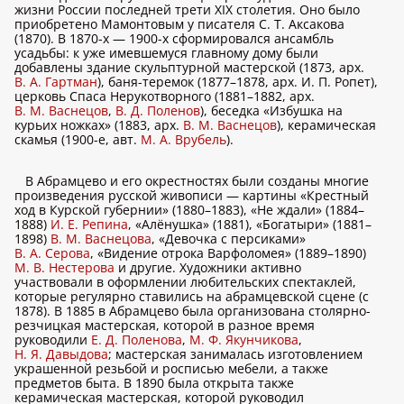
жизни России последней трети XIX столетия. Оно было
приобретено Мамонтовым у писателя С. Т. Аксакова
(1870). В 1870-х — 1900-х сформировался ансамбль
усадьбы: к уже имевшемуся главному дому были
добавлены здание скульптурной мастерской (1873, арх.
В. А. Гартман
), баня-теремок (1877–1878, арх. И. П. Ропет),
церковь Спаса Нерукотворного (1881–1882, арх.
В. М. Васнецов
,
В. Д. Поленов
), беседка «Избушка на
курьих ножках» (1883, арх.
В. М. Васнецов
), керамическая
скамья (1900-е, авт.
М. А. Врубель
).
В Абрамцево и его окрестностях были созданы многие
произведения русской живописи — картины «Крестный
ход в Курской губернии» (1880–1883), «Не ждали» (1884–
1888)
И. Е. Репина
, «Алёнушка» (1881), «Богатыри» (1881–
1898)
В. М. Васнецова
, «Девочка с персиками»
В. А. Серова
, «Видение отрока Варфоломея» (1889–1890)
М. В. Нестерова
и другие. Художники активно
участвовали в оформлении любительских спектаклей,
которые регулярно ставились на абрамцевской сцене (с
1878). В 1885 в Абрамцево была организована столярно-
резчицкая мастерская, которой в разное время
руководили
Е. Д. Поленова
,
М. Ф. Якунчикова
,
Н. Я. Давыдова
; мастерская занималась изготовлением
украшенной резьбой и росписью мебели, а также
предметов быта. В 1890 была открыта также
керамическая мастерская, которой руководил