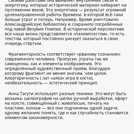
Своими работами она выявляет внутренние связи и
энергетику, которые исторический материал набирает на
протяжении веков. Эта энергетика — результат огромной
целенаправленной работы Времени, в которой всё-таки
больше утрат и потерь. Например, Время уничтожило
Александрийскую библиотеку и сохранило погребённые
под лавой Везувия Помпеи. В исторической перспективе
вся наша жизнь представляется «палимпсестом», то есть
текстом, который постоянно рискует оказаться в свою
очередь стёртым.
Фрагментарность соответствует «рваному сознанию»
современного человека. Пропуски, утраты так же
самоценны, как и элементы изображения. Это
определённый художественный приём, благодаря
которому фрагмент не менее значим, чем целое.
Алеаторичность ( лат «алеа» игра в кости),
необязательность — эстетический принцип.
Анна Тагути использует разные техники. Это могут быть
мозаика, шелкография на шёлке ручной выработки, офорт
на холсте, совмещённый с живописью, печать на
пластике, коллаж — все они подчинены одной задаче,
одному желанию понять, где и как случайность становится
элементом закономерности.