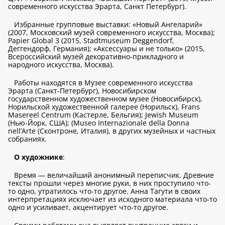
современного искусства Эрарта, Санкт Петербург).
Избранные групповые выставки: «Новый Ангеларий»
(2007, Московский музей современного искусства, Москва);
Papier Global 3 (2015, Stadtmuseum Deggendorf,
Деггендорф, Германия); «Аксессуары и не только» (2015,
Всероссийский музей декоративно-прикладного и
народного искусства, Москва).
Работы находятся в Музее современного искусства
Эрарта (Санкт-Петербург), Новосибирском
государственном художественном музее (Новосибирск),
Норильской художественной галерее (Норильск), Frans
Masereel Centrum (Кастерле, Бельгия); Jewish Museum
(Нью-Йорк, США); (Museo Internazionale della Donna
nell’Arte (Сконтроне, Италия), в других музейных и частных
собраниях.
О художнике
:
Время — величайший анонимный переписчик. Древние
тексты прошли через многие руки, в них проступило что-
то одно, утратилось что-то другое. Анна Тагути в своих
интерпретациях исключает из исходного материала что-то
одно и усиливает, акцентирует что-то другое.