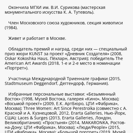
Окончила МГХИ им. В.И. Сурикова (мастерская
монументального искусства К. А. Тутеволь).
Член Московского союза художников, секция живописи
(1984).
Живет и работает в Москве.
Обладатель премий и наград, среди них — специальный
приз жюри KUNST за проект «Дневник Создателя» (2008,
Oskar Kokoshka Haus, Пёхларн, Австрия); победитель The
American Art Awards (2018, 1-е и 2-е место в номинации
«Портрет»).
Участница Международной Триеннале графики (2015,
Stadtmuseum Deggendorf, Деггендорф, Германия).
Избранные персональные выставки: «Безымянный
Восток» (1998, Музей Востока, галерея «Кино», Москва);
«Восьмой проект» (2009, Е.К. АртБюро, ЦТИ «Фабрика»,
Москва); Three Women: Art Since Perestroika (совместно с А.
Красной и А. Кузнецовой, 2012, Erarta Galleries, Нью-Йорк,
США); Laces & Surges (2013, Erarta Galleries, Лондон,
Великобритания); «Простыня» (2014, MAKARONKA, Ростов-
на-Дону; ЦТИ «Фабрика», Москва); «Люди/People» (2015,
ЦТИ «Фабрика», Москва); «Большой портрет» (2019, Музей