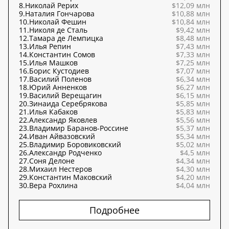
8.
Николай Рерих
$12,09 млн
9.
Наталия Гончарова
$10,88 млн
10.
Николай Фешин
$10,84 млн
11.
Николя де Сталь
$9,42 млн
12.
Тамара де Лемпицка
$8,48 млн
13.
Илья Репин
$7,43 млн
14.
Константин Сомов
$7,33 млн
15.
Илья Машков
$7,25 млн
16.
Борис Кустодиев
$7,07 млн
17.
Василий Поленов
$6,34 млн
18.
Юрий Анненков
$6,27 млн
19.
Василий Верещагин
$6,15 млн
20.
Зинаида Серебрякова
$5,85 млн
21.
Илья Кабаков
$5,83 млн
22.
Александр Яковлев
$5,56 млн
23.
Владимир Баранов-Россине
$5,37 млн
24.
Иван Айвазовский
$5,34 млн
25.
Владимир Боровиковский
$5,02 млн
26.
Александр Родченко
$4,5 млн
27.
Соня Делоне
$4,34 млн
28.
Михаил Нестеров
$4,30 млн
29.
Константин Маковский
$4,20 млн
30.
Вера Рохлина
$4,04 млн
Подробнее