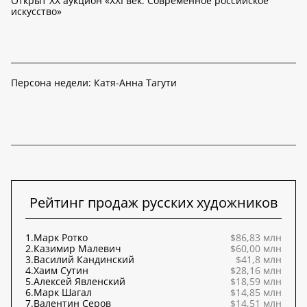
Открыт XX аукцион «XXI век. Современное российское
искусство»
Персона недели: Катя-Анна Тагути
Рейтинг продаж русских художников
1.
Марк Ротко
$86,83 млн
2.
Казимир Малевич
$60,00 млн
3.
Василий Кандинский
$41,8 млн
4.
Хаим Сутин
$28,16 млн
5.
Алексей Явленский
$18,59 млн
6.
Марк Шагал
$14,85 млн
7.
Валентин Серов
$14,51 млн