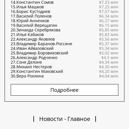
14.
Константин Сомов
$7,33 млн
15.
Илья Машков
$7,25 млн
16.
Борис Кустодиев
$7,07 млн
17.
Василий Поленов
$6,34 млн
18.
Юрий Анненков
$6,27 млн
19.
Василий Верещагин
$6,15 млн
20.
Зинаида Серебрякова
$5,85 млн
21.
Илья Кабаков
$5,83 млн
22.
Александр Яковлев
$5,56 млн
23.
Владимир Баранов-Россине
$5,37 млн
24.
Иван Айвазовский
$5,34 млн
25.
Владимир Боровиковский
$5,02 млн
26.
Александр Родченко
$4,5 млн
27.
Соня Делоне
$4,34 млн
28.
Михаил Нестеров
$4,30 млн
29.
Константин Маковский
$4,20 млн
30.
Вера Рохлина
$4,04 млн
Подробнее
Новости - Главное