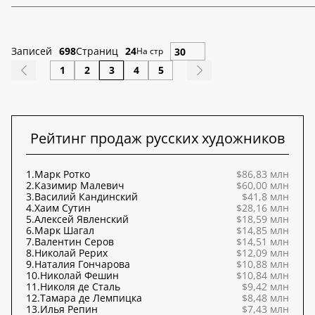
Записей
698
Страниц
24
На стр
1
2
3
4
5
Рейтинг продаж русских художников
1.
Марк Ротко
$86,83 млн
2.
Казимир Малевич
$60,00 млн
3.
Василий Кандинский
$41,8 млн
4.
Хаим Сутин
$28,16 млн
5.
Алексей Явленский
$18,59 млн
6.
Марк Шагал
$14,85 млн
7.
Валентин Серов
$14,51 млн
8.
Николай Рерих
$12,09 млн
9.
Наталия Гончарова
$10,88 млн
10.
Николай Фешин
$10,84 млн
11.
Николя де Сталь
$9,42 млн
12.
Тамара де Лемпицка
$8,48 млн
13.
Илья Репин
$7,43 млн