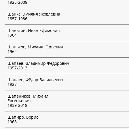
1925-2008
*
Отмеченные функции доступны только для платных
подписчиков!
Шанкс, Эмилия Яковлевна
1857-1936
Шаньгин, Иван Ефимович
1904
Шаньков, Михаил Юрьевич
1962
Шапаев, Владимир Фёдорович
1957-2013
Шапаев, Фёдор Васильевич
1927
Шапаников, Михаил
Евгеньевич
1939-2018
Шапиро, Борис
1968