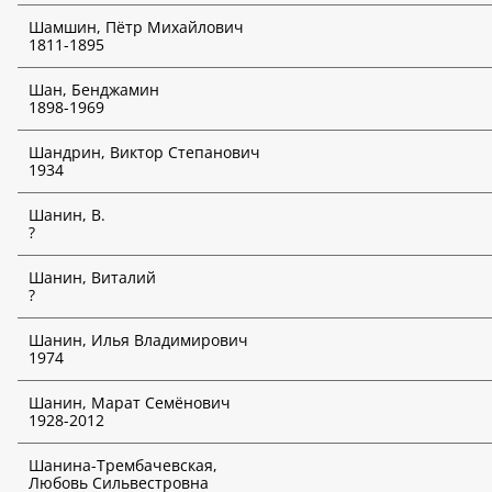
Шамшин, Пётр Михайлович
1811-1895
Творческие объединения
Шан, Бенджамин
Выбрать творческое объединение
1898-1969
Наличие индикаторов инвестиционного риска
*
Шандрин, Виктор Степанович
Неважно
1934
Шанин, В.
Выбрать аукционный дом
*
?
Шанин, Виталий
Дата аукциона
*
?
День
Шанин, Илья Владимирович
1974
Месяц
Шанин, Марат Семёнович
Год
1928-2012
ИСКАТЬ
Шанина-Трембачевская,
Любовь Сильвестровна