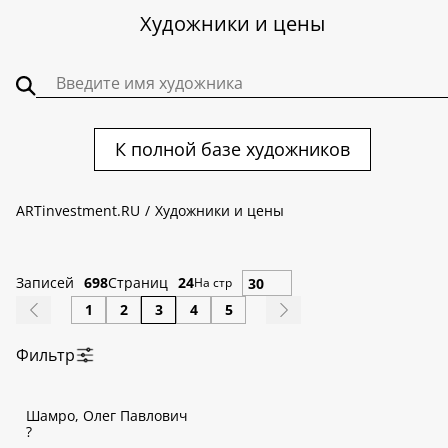
Художники и цены
К полной базе художников
ARTinvestment.RU
Художники и цены
Записей
698
Страниц
24
На стр
1
2
3
4
5
Фильтр
По алфавиту:
Шамро, Олег Павлович
А
Б
В
Г
Д
Е
Ж
З
И
К
Л
М
Н
О
П
Р
С
Т
У
Ф
?
Х
Ц
Ч
Ш
Щ
Э
Ю
Я