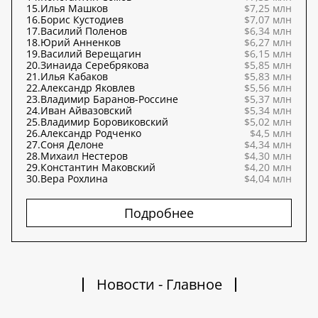
15.
Илья Машков
$7,25 млн
16.
Борис Кустодиев
$7,07 млн
17.
Василий Поленов
$6,34 млн
18.
Юрий Анненков
$6,27 млн
19.
Василий Верещагин
$6,15 млн
20.
Зинаида Серебрякова
$5,85 млн
21.
Илья Кабаков
$5,83 млн
22.
Александр Яковлев
$5,56 млн
23.
Владимир Баранов-Россине
$5,37 млн
24.
Иван Айвазовский
$5,34 млн
25.
Владимир Боровиковский
$5,02 млн
26.
Александр Родченко
$4,5 млн
27.
Соня Делоне
$4,34 млн
28.
Михаил Нестеров
$4,30 млн
29.
Константин Маковский
$4,20 млн
30.
Вера Рохлина
$4,04 млн
Подробнее
Новости - Главное