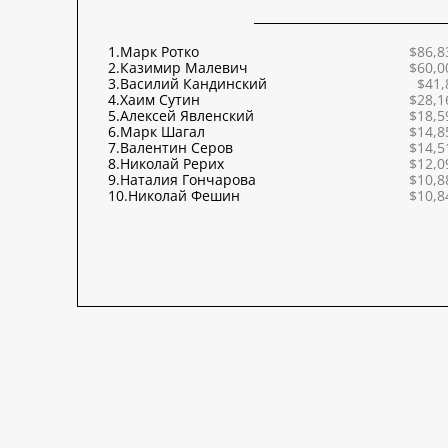
1.
Марк Ротко
$86,8
2.
Казимир Малевич
$60,0
3.
Василий Кандинский
$41,
4.
Хаим Сутин
$28,1
5.
Алексей Явленский
$18,5
6.
Марк Шагал
$14,8
7.
Валентин Серов
$14,5
8.
Николай Рерих
$12,0
9.
Наталия Гончарова
$10,8
10.
Николай Фешин
$10,8