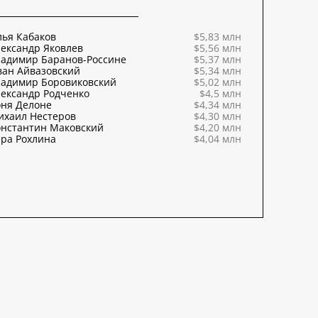
ья Кабаков
$5,83 млн
ександр Яковлев
$5,56 млн
ладимир Баранов-Россине
$5,37 млн
ван Айвазовский
$5,34 млн
ладимир Боровиковский
$5,02 млн
ександр Родченко
$4,5 млн
оня Делоне
$4,34 млн
ихаил Нестеров
$4,30 млн
онстантин Маковский
$4,20 млн
ра Рохлина
$4,04 млн