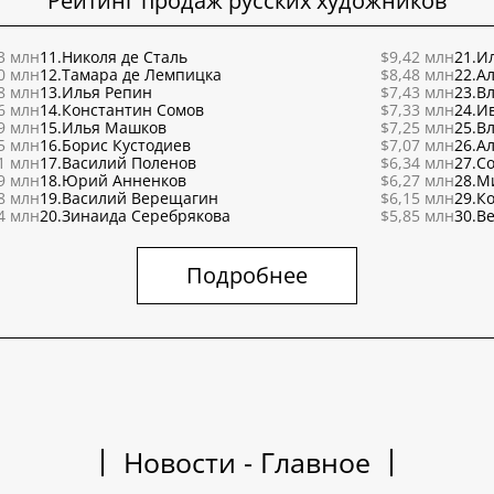
Рейтинг продаж русских художников
3 млн
11.
Николя де Сталь
$9,42 млн
21.
Ил
0 млн
12.
Тамара де Лемпицка
$8,48 млн
22.
Ал
8 млн
13.
Илья Репин
$7,43 млн
23.
В
6 млн
14.
Константин Сомов
$7,33 млн
24.
И
9 млн
15.
Илья Машков
$7,25 млн
25.
В
5 млн
16.
Борис Кустодиев
$7,07 млн
26.
Ал
1 млн
17.
Василий Поленов
$6,34 млн
27.
С
9 млн
18.
Юрий Анненков
$6,27 млн
28.
М
8 млн
19.
Василий Верещагин
$6,15 млн
29.
К
4 млн
20.
Зинаида Серебрякова
$5,85 млн
30.
Ве
Подробнее
Новости - Главное