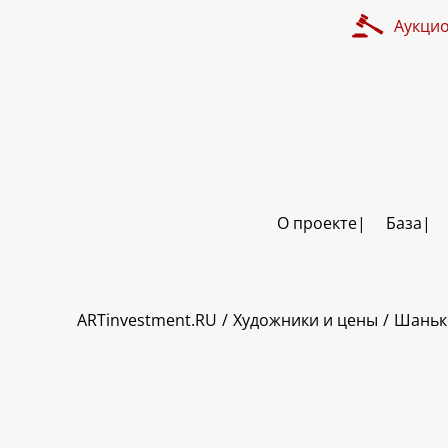
Аукци
О проекте
База
ART INVESTMENT
ARTinvestment.RU
Художники и цены
Шаньк