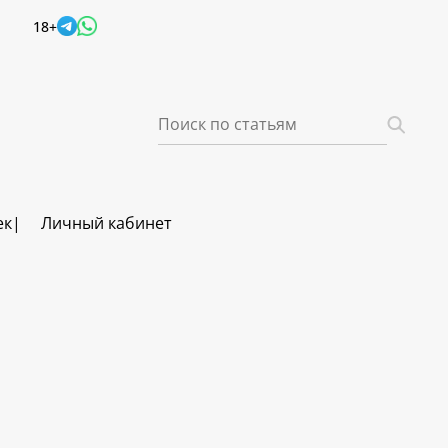
18+
ек
Личный кабинет