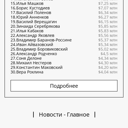
15.
Илья Машков
$7,25 млн
16.
Борис Кустодиев
$7,07 млн
17.
Василий Поленов
$6,34 млн
18.
Юрий Анненков
$6,27 млн
19.
Василий Верещагин
$6,15 млн
20.
Зинаида Серебрякова
$5,85 млн
21.
Илья Кабаков
$5,83 млн
22.
Александр Яковлев
$5,56 млн
23.
Владимир Баранов-Россине
$5,37 млн
24.
Иван Айвазовский
$5,34 млн
25.
Владимир Боровиковский
$5,02 млн
26.
Александр Родченко
$4,5 млн
27.
Соня Делоне
$4,34 млн
28.
Михаил Нестеров
$4,30 млн
29.
Константин Маковский
$4,20 млн
30.
Вера Рохлина
$4,04 млн
Подробнее
Новости - Главное