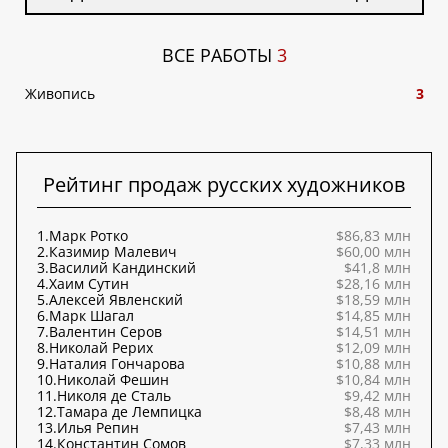
ВСЕ РАБОТЫ
3
Живопись
3
Рейтинг продаж русских художников
1.
Марк Ротко
$86,83 млн
2.
Казимир Малевич
$60,00 млн
3.
Василий Кандинский
$41,8 млн
4.
Хаим Сутин
$28,16 млн
5.
Алексей Явленский
$18,59 млн
6.
Марк Шагал
$14,85 млн
7.
Валентин Серов
$14,51 млн
8.
Николай Рерих
$12,09 млн
9.
Наталия Гончарова
$10,88 млн
10.
Николай Фешин
$10,84 млн
11.
Николя де Сталь
$9,42 млн
12.
Тамара де Лемпицка
$8,48 млн
13.
Илья Репин
$7,43 млн
14.
Константин Сомов
$7,33 млн