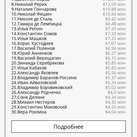
8.
Николай Рерих
$12,09 млн
9.
Наталия Гончарова
$10,88 млн
10.
Николай Фешин
$10,84 млн
11.
Николя де Сталь
$9,42 млн
12.
Тамара де Лемпицка
$8,48 млн
13.
Илья Репин
$7,43 млн
14.
Константин Сомов
$7,33 млн
15.
Илья Машков
$7,25 млн
16.
Борис Кустодиев
$7,07 млн
17.
Василий Поленов
$6,34 млн
18.
Юрий Анненков
$6,27 млн
19.
Василий Верещагин
$6,15 млн
20.
Зинаида Серебрякова
$5,85 млн
21.
Илья Кабаков
$5,83 млн
22.
Александр Яковлев
$5,56 млн
23.
Владимир Баранов-Россине
$5,37 млн
24.
Иван Айвазовский
$5,34 млн
25.
Владимир Боровиковский
$5,02 млн
26.
Александр Родченко
$4,5 млн
27.
Соня Делоне
$4,34 млн
28.
Михаил Нестеров
$4,30 млн
29.
Константин Маковский
$4,20 млн
30.
Вера Рохлина
$4,04 млн
Подробнее