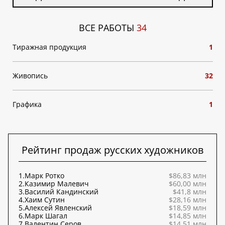
ВСЕ РАБОТЫ
34
Тиражная продукция
1
Живопись
32
Графика
1
Рейтинг продаж русских художников
1.
Марк Ротко
$86,83 млн
2.
Казимир Малевич
$60,00 млн
3.
Василий Кандинский
$41,8 млн
4.
Хаим Сутин
$28,16 млн
5.
Алексей Явленский
$18,59 млн
6.
Марк Шагал
$14,85 млн
7.
Валентин Серов
$14,51 млн