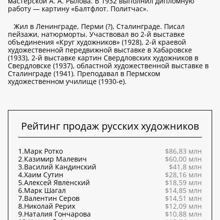
мастерской А. А. Рылова. В 1932 выполнил дипломную
работу — картину «Балтфлот. Политчас».
Жил в Ленинграде, Перми (?), Сталинграде. Писал
пейзажи, натюрморты. Участвовал во 2-й выставке
объединения «Круг художников» (1928), 2-й краевой
художественной передвижной выставке в Хабаровске
(1933), 2-й выставке картин Свердловских художников в
Свердловске (1937), областной художественной выставке в
Сталинграде (1941). Преподавал в Пермском
художественном училище (1930-е).
Рейтинг продаж русских художников
1.
Марк Ротко
$86,83 млн
2.
Казимир Малевич
$60,00 млн
3.
Василий Кандинский
$41,8 млн
4.
Хаим Сутин
$28,16 млн
5.
Алексей Явленский
$18,59 млн
6.
Марк Шагал
$14,85 млн
7.
Валентин Серов
$14,51 млн
8.
Николай Рерих
$12,09 млн
9.
Наталия Гончарова
$10,88 млн