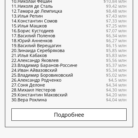
10.
Николай Фешин
$10,84 млн
11.
Николя де Сталь
$9,42 млн
12.
Тамара де Лемпицка
$8,48 млн
13.
Илья Репин
$7,43 млн
14.
Константин Сомов
$7,33 млн
15.
Илья Машков
$7,25 млн
16.
Борис Кустодиев
$7,07 млн
17.
Василий Поленов
$6,34 млн
18.
Юрий Анненков
$6,27 млн
19.
Василий Верещагин
$6,15 млн
20.
Зинаида Серебрякова
$5,85 млн
21.
Илья Кабаков
$5,83 млн
22.
Александр Яковлев
$5,56 млн
23.
Владимир Баранов-Россине
$5,37 млн
24.
Иван Айвазовский
$5,34 млн
25.
Владимир Боровиковский
$5,02 млн
26.
Александр Родченко
$4,5 млн
27.
Соня Делоне
$4,34 млн
28.
Михаил Нестеров
$4,30 млн
29.
Константин Маковский
$4,20 млн
30.
Вера Рохлина
$4,04 млн
Подробнее