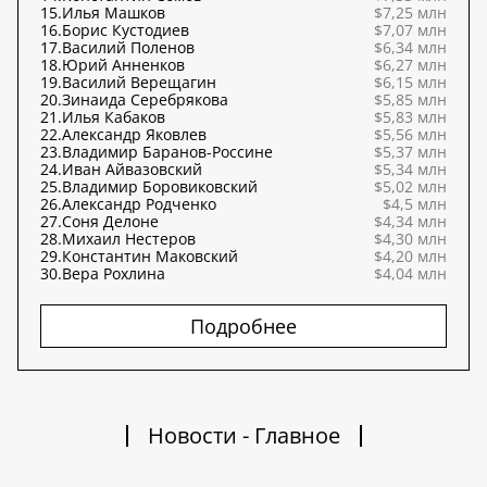
15.
Илья Машков
$7,25 млн
16.
Борис Кустодиев
$7,07 млн
17.
Василий Поленов
$6,34 млн
18.
Юрий Анненков
$6,27 млн
19.
Василий Верещагин
$6,15 млн
20.
Зинаида Серебрякова
$5,85 млн
21.
Илья Кабаков
$5,83 млн
22.
Александр Яковлев
$5,56 млн
23.
Владимир Баранов-Россине
$5,37 млн
24.
Иван Айвазовский
$5,34 млн
25.
Владимир Боровиковский
$5,02 млн
26.
Александр Родченко
$4,5 млн
27.
Соня Делоне
$4,34 млн
28.
Михаил Нестеров
$4,30 млн
29.
Константин Маковский
$4,20 млн
30.
Вера Рохлина
$4,04 млн
Подробнее
Новости - Главное