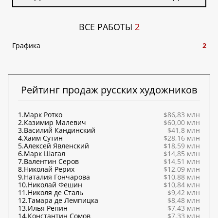
ВСЕ РАБОТЫ
2
Графика
2
Рейтинг продаж русских художников
1.
Марк Ротко
$86,83 млн
2.
Казимир Малевич
$60,00 млн
3.
Василий Кандинский
$41,8 млн
4.
Хаим Сутин
$28,16 млн
5.
Алексей Явленский
$18,59 млн
6.
Марк Шагал
$14,85 млн
7.
Валентин Серов
$14,51 млн
8.
Николай Рерих
$12,09 млн
9.
Наталия Гончарова
$10,88 млн
10.
Николай Фешин
$10,84 млн
11.
Николя де Сталь
$9,42 млн
12.
Тамара де Лемпицка
$8,48 млн
13.
Илья Репин
$7,43 млн
14.
Константин Сомов
$7,33 млн