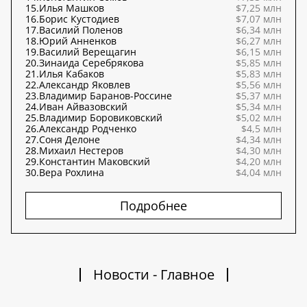
15.
Илья Машков
$7,25 млн
16.
Борис Кустодиев
$7,07 млн
17.
Василий Поленов
$6,34 млн
18.
Юрий Анненков
$6,27 млн
19.
Василий Верещагин
$6,15 млн
20.
Зинаида Серебрякова
$5,85 млн
21.
Илья Кабаков
$5,83 млн
22.
Александр Яковлев
$5,56 млн
23.
Владимир Баранов-Россине
$5,37 млн
24.
Иван Айвазовский
$5,34 млн
25.
Владимир Боровиковский
$5,02 млн
26.
Александр Родченко
$4,5 млн
27.
Соня Делоне
$4,34 млн
28.
Михаил Нестеров
$4,30 млн
29.
Константин Маковский
$4,20 млн
30.
Вера Рохлина
$4,04 млн
Подробнее
Новости - Главное