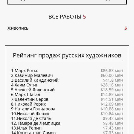
ВСЕ РАБОТЫ
5
Живопись
5
Рейтинг продаж русских художников
1.
Марк Ротко
$86,83 млн
2.
Казимир Малевич
$60,00 млн
3.
Василий Кандинский
$41,8 млн
4.
Хаим Сутин
$28,16 млн
5.
Алексей Явленский
$18,59 млн
6.
Марк Шагал
$14,85 млн
7.
Валентин Серов
$14,51 млн
8.
Николай Рерих
$12,09 млн
9.
Наталия Гончарова
$10,88 млн
10.
Николай Фешин
$10,84 млн
11.
Николя де Сталь
$9,42 млн
12.
Тамара де Лемпицка
$8,48 млн
13.
Илья Репин
$7,43 млн
14.
Константин Сомов
$7,33 млн