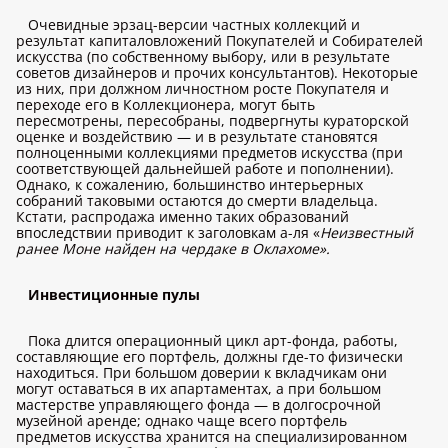
Очевидные эрзац-версии частных коллекций и
результат капиталовложений Покупателей и Собирателей
искусства (по собственному выбору, или в результате
советов дизайнеров и прочих консультантов). Некоторые
из них, при должном личностном росте Покупателя и
переходе его в Коллекционера, могут быть
пересмотрены, пересобраны, подвергнуты кураторской
оценке и воздействию — и в результате становятся
полноценными коллекциями предметов искусства (при
соответствующей дальнейшей работе и пополнении).
Однако, к сожалению, большинство интерьерных
собраний таковыми остаются до смерти владельца.
Кстати, распродажа именно таких образований
впоследствии приводит к заголовкам а-ля «
Неизвестный
ранее Моне найден на чердаке в Оклахоме».
Инвестиционные пулы
Пока длится операционный цикл арт-фонда, работы,
составляющие его портфель, должны где-то физически
находиться. При большом доверии к вкладчикам они
могут оставаться в их апартаментах, а при большом
мастерстве управляющего фонда — в долгосрочной
музейной аренде; однако чаще всего портфель
предметов искусства хранится на специализированном