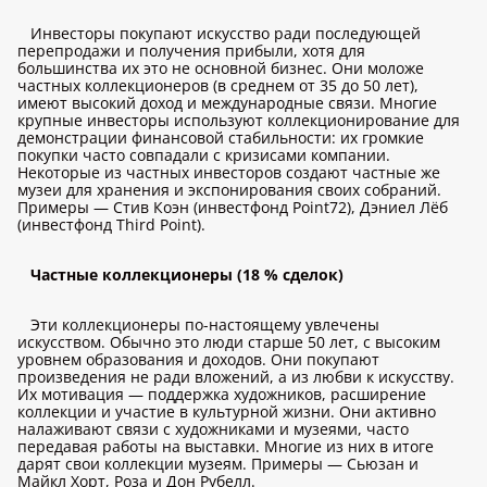
Инвесторы покупают искусство ради последующей
перепродажи и получения прибыли, хотя для
большинства их это не основной бизнес. Они моложе
частных коллекционеров (в среднем от 35 до 50 лет),
имеют высокий доход и международные связи. Многие
крупные инвесторы используют коллекционирование для
демонстрации финансовой стабильности: их громкие
покупки часто совпадали с кризисами компании.
Некоторые из частных инвесторов создают частные же
музеи для хранения и экспонирования своих собраний.
Примеры — Стив Коэн (инвестфонд Point72), Дэниел Лёб
(инвестфонд Third Point).
Частные коллекционеры (18 % сделок)
Эти коллекционеры по-настоящему увлечены
искусством. Обычно это люди старше 50 лет, с высоким
уровнем образования и доходов. Они покупают
произведения не ради вложений, а из любви к искусству.
Их мотивация — поддержка художников, расширение
коллекции и участие в культурной жизни. Они активно
налаживают связи с художниками и музеями, часто
передавая работы на выставки. Многие из них в итоге
дарят свои коллекции музеям. Примеры — Сьюзан и
Майкл Хорт, Роза и Дон Рубелл.