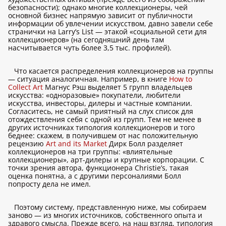
безопасности); однако многие коллекционеры, чей
основной бизнес напрямую зависит от публичности
информации об увлечении искусством, давно завели себе
странички на Larry’s List — этакой «социальной сети для
коллекционеров» (на сегодняшний день там
насчитывается чуть более 3,5 тыс. профилей).
Что касается распределения коллекционеров на группы
— ситуация аналогичная. Например, в книге
How to
Collect Art
Магнус Рэш выделяет 5 групп владельцев
искусства: «одноразовые» покупатели, любители
искусства, инвесторы, дилеры и частные компании.
Согласитесь, не самый приятный на слух список для
отождествления себя с одной из групп. Тем не менее в
других источниках типология коллекционеров и того
беднее: скажем, в получившем от нас положительную
рецензию
Art and its Market
Дирк Болл разделяет
коллекционеров на три группы: «влиятельные
коллекционеры», арт-дилеры и крупные корпорации. С
точки зрения автора, функционера Christie’s, такая
оценка понятна, а с другими персоналиями Болл
попросту дела не имел.
Поэтому систему, представленную ниже, мы собираем
заново — из многих источников, собственного опыта и
здравого смысла. Прежде всего, на наш взгляд, типология