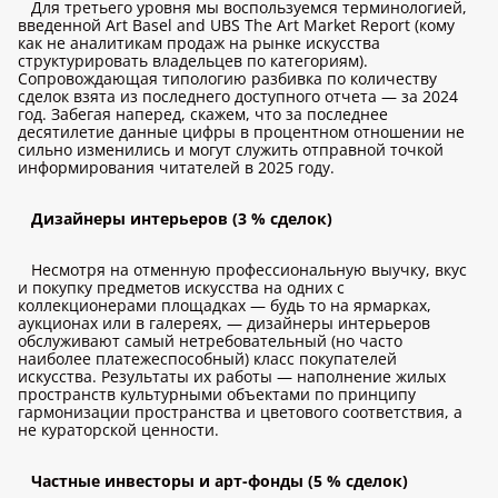
Для третьего уровня мы воспользуемся терминологией,
введенной Art Basel and UBS The Art Market Report (кому
как не аналитикам продаж на рынке искусства
структурировать владельцев по категориям).
Сопровождающая типологию разбивка по количеству
сделок взята из последнего доступного отчета — за 2024
год. Забегая наперед, скажем, что за последнее
десятилетие данные цифры в процентном отношении не
сильно изменились и могут служить отправной точкой
информирования читателей в 2025 году.
Дизайнеры интерьеров (3 % сделок)
Несмотря на отменную профессиональную выучку, вкус
и покупку предметов искусства на одних с
коллекционерами площадках — будь то на ярмарках,
аукционах или в галереях, — дизайнеры интерьеров
обслуживают самый нетребовательный (но часто
наиболее платежеспособный) класс покупателей
искусства. Результаты их работы — наполнение жилых
пространств культурными объектами по принципу
гармонизации пространства и цветового соответствия, а
не кураторской ценности.
Частные инвесторы и арт-фонды (5 % сделок)