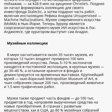
пейзажам, — за $28,9 млн на аукционе Christie’s. Позднее
он начал формировать коллекцию для своего
инвестфонда Dialectic, а затем подарил часть работ,
включая инсталляцию Рефика Анадола Unsupervised —
Machine Hallucinations, Музею современного искусства
(MoMA) в Нью-Йорке. Теперь Зуррер является
соорганизатором первого музея ИИ-искусства в Лос-
Анджелесе, где куратором выступит сам Анадол.
Музейные коллекции
В мире насчитывается около 35 тысяч музеев, из
которых 12 тысяч владеют примерно 100 млн
произведений искусства. Лишь 5–10 % экспонатов
находятся в постоянной экспозиции, в крупных музеях —
до 30–40 %, а остальное хранится в фондах и
демонстрируется на временных выставках. Крупнейший
музей — нью-йоркский Metropolitan Museum of Art, в
чьих собраниях свыше 200 тыс. произведений живописи
и 1,5 млн графических работ.
Музеи также продают часть фондов — до 100 тыс.
предметов в год, направляя вырученные средства на
новые приобретения. В странах с развитым
меценатством, как в США, до 80 % музейных собраний