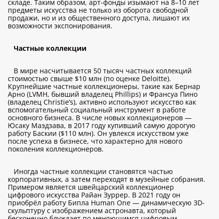
складе. Таким образом, арт-фонды изымают на 8–10 лет
предметы искусства не только из оборота свободной
продажи, но и из общественного доступа, лишают их
возможности экспонирования.
Частные коллекции
В мире насчитывается 50 тысяч частных коллекций
стоимостью свыше $10 млн (по оценке Deloitte).
Крупнейшие частные коллекционеры, такие как Бернар
Арно (LVMH, бывший владелец Phillips) и Франсуа Пино
(владелец Christie’s), активно используют искусство как
вспомогательный социальный инструмент в работе
основного бизнеса. В числе новых коллекционеров —
Юсаку Маэдзава, в 2017 году купивший самую дорогую
работу Баскии ($110 млн). Он увлекся искусством уже
после успеха в бизнесе, что характерно для нового
поколения коллекционеров.
Иногда частные коллекции становятся частью
корпоративных, а затем переходят в музейные собрания.
Примером является швейцарский коллекционер
цифрового искусства Райан Зуррер. В 2021 году он
приобрёл работу Бипла Human One — динамическую 3D-
скульптуру с изображением астронавта, который
бесконечно блуждает по меняющимся цифровым