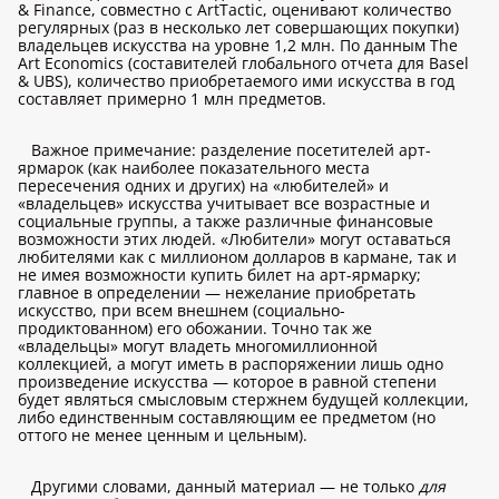
& Finance, совместно с ArtTactic, оценивают количество
регулярных (раз в несколько лет совершающих покупки)
владельцев искусства на уровне 1,2 млн. По данным The
Art Economics (составителей глобального отчета для Basel
& UBS), количество приобретаемого ими искусства в год
составляет примерно 1 млн предметов.
Важное примечание: разделение посетителей арт-
ярмарок (как наиболее показательного места
пересечения одних и других) на «любителей» и
«владельцев» искусства учитывает все возрастные и
социальные группы, а также различные финансовые
возможности этих людей. «Любители» могут оставаться
любителями как с миллионом долларов в кармане, так и
не имея возможности купить билет на арт-ярмарку;
главное в определении — нежелание приобретать
искусство, при всем внешнем (социально-
продиктованном) его обожании. Точно так же
«владельцы» могут владеть многомиллионной
коллекцией, а могут иметь в распоряжении лишь одно
произведение искусства — которое в равной степени
будет являться смысловым стержнем будущей коллекции,
либо единственным составляющим ее предметом (но
оттого не менее ценным и цельным).
Другими словами, данный материал — не только
для