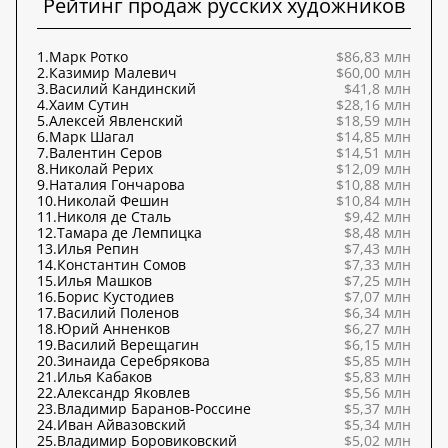
Рейтинг продаж русских художников
1.
Марк Ротко
$86,83 млн
2.
Казимир Малевич
$60,00 млн
3.
Василий Кандинский
$41,8 млн
4.
Хаим Сутин
$28,16 млн
5.
Алексей Явленский
$18,59 млн
6.
Марк Шагал
$14,85 млн
7.
Валентин Серов
$14,51 млн
8.
Николай Рерих
$12,09 млн
9.
Наталия Гончарова
$10,88 млн
10.
Николай Фешин
$10,84 млн
11.
Николя де Сталь
$9,42 млн
12.
Тамара де Лемпицка
$8,48 млн
13.
Илья Репин
$7,43 млн
14.
Константин Сомов
$7,33 млн
15.
Илья Машков
$7,25 млн
16.
Борис Кустодиев
$7,07 млн
17.
Василий Поленов
$6,34 млн
18.
Юрий Анненков
$6,27 млн
19.
Василий Верещагин
$6,15 млн
20.
Зинаида Серебрякова
$5,85 млн
21.
Илья Кабаков
$5,83 млн
22.
Александр Яковлев
$5,56 млн
23.
Владимир Баранов-Россине
$5,37 млн
24.
Иван Айвазовский
$5,34 млн
25.
Владимир Боровиковский
$5,02 млн