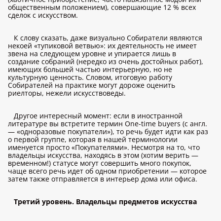
общественным положением), совершающие 12 % всех
сделок с искусством.
К слову сказать, даже визуально Собиратели являются
некоей «тупиковой ветвью»: их деятельность не имеет
звена на следующем уровне и упирается лишь в
создание собраний (нередко из очень достойных работ),
имеющих большей частью интерьерную, но не
культурную ценность. Словом, итоговую работу
Собирателей на практике могут дороже оценить
риелторы, нежели искусствоведы.
Другое интересный момент: если в иностранной
литературе вы встретите термин One-time buyers (с англ.
— «одноразовые покупатели»), то речь будет идти как раз
о первой группе, которая в нашей терминологии
именуется просто «Покупателями». Несмотря на то, что
владельцы искусства, находясь в этом (хотим верить —
временном!) статусе могут совершить много покупок,
чаще всего речь идет об одном приобретении — которое
затем также отправляется в интерьер дома или офиса.
Третий уровень. Владельцы предметов искусства