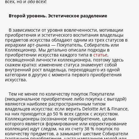
всех, но и
обо
всех!
Второй уровень. Эстетическое разделение
В зависимости от уровня вовлеченности, мотивации
приобретения и эстетического воспитания владельцы
предметов искусства обладают одним из трех статусов в
иерархии арт-рынка — Покупатель, Собиратель или
Коллекционер. Мы детально описали подходы в
приобретении искусства каждого типа в
статье
,
посвященной личности коллекционера, поэтому здесь
скажем кратко: изменение статуса знаменует собой
внутренний рост владельца, переходящего из одной
категории в другую с момента первого приобретения
искусства.
Тем не менее по количеству покупок Покупатели
(эмоциональное приобретение либо покупка с выгодой)
являются наиболее распространенным типом
владельцев искусства: если верить Deloitte Art & Finance,
на них приходится до 50 % всех сделок с искусством.
Коллекционеры (осознанное приобретение, целью
которого является формирование или корректирование
коллекции) идут следом, на их счету 38 % покупок по
количеству предметов, а замыкают шествие Собиратели
(хаотичное приобретение, часто навязанное модой или