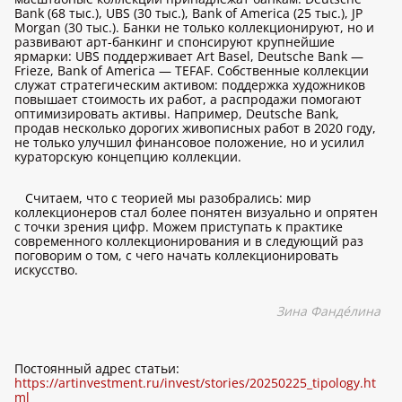
Bank (68 тыс.), UBS (30 тыс.), Bank of America (25 тыс.), JP
Morgan (30 тыс.). Банки не только коллекционируют, но и
развивают арт-банкинг и спонсируют крупнейшие
ярмарки: UBS поддерживает Art Basel, Deutsche Bank —
Frieze, Bank of America — TEFAF. Собственные коллекции
служат стратегическим активом: поддержка художников
повышает стоимость их работ, а распродажи помогают
оптимизировать активы. Например, Deutsche Bank,
продав несколько дорогих живописных работ в 2020 году,
не только улучшил финансовое положение, но и усилил
кураторскую концепцию коллекции.
Считаем, что с теорией мы разобрались: мир
коллекционеров стал более понятен визуально и опрятен
с точки зрения цифр. Можем приступать к практике
современного коллекционирования и в следующий раз
поговорим о том, с чего начать коллекционировать
искусство.
Зина Фанд
é
лина
Постоянный адрес статьи:
https://artinvestment.ru/invest/stories/20250225_tipology.ht
ml