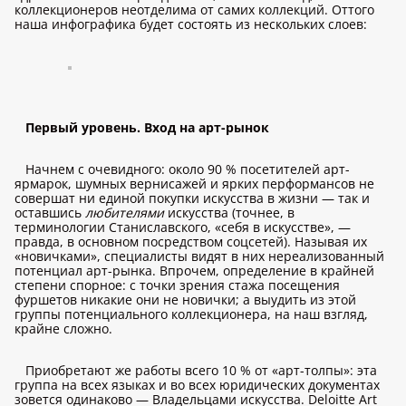
коллекционеров неотделима от самих коллекций. Оттого
наша инфографика будет состоять из нескольких слоев:
Первый уровень. Вход на арт-рынок
Начнем с очевидного: около 90 % посетителей арт-
ярмарок, шумных вернисажей и ярких перформансов не
совершат ни единой покупки искусства в жизни — так и
оставшись
любителями
искусства (точнее, в
терминологии Станиславского, «себя в искусстве», —
правда, в основном посредством соцсетей). Называя их
«новичками», специалисты видят в них нереализованный
потенциал арт-рынка. Впрочем, определение в крайней
степени спорное: с точки зрения стажа посещения
фуршетов никакие они не новички; а выудить из этой
группы потенциального коллекционера, на наш взгляд,
крайне сложно.
Приобретают же работы всего 10 % от «арт-толпы»: эта
группа на всех языках и во всех юридических документах
зовется одинаково — Владельцами искусства. Deloitte Art