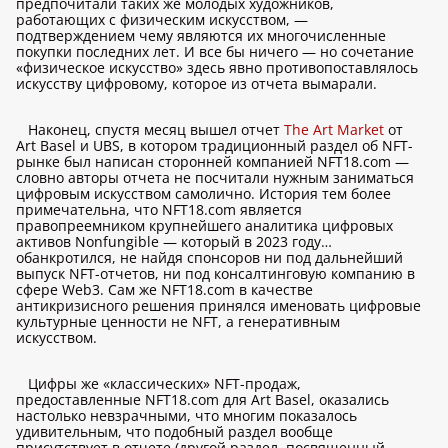
предпочитали таких же молодых художников,
работающих с физическим искусством, —
подтверждением чему являются их многочисленные
покупки последних лет. И все бы ничего — но сочетание
«физическое искусство» здесь явно противопоставлялось
искусству цифровому, которое из отчета вымарали.
Наконец, спустя месяц вышел отчет
The Art Market
от
Art Basel и UBS, в котором традиционный раздел об NFT-
рынке был написан сторонней компанией NFT18.com —
словно авторы отчета не посчитали нужным заниматься
цифровым искусством самолично. История тем более
примечательна, что NFT18.com является
правопреемником крупнейшего аналитика цифровых
активов Nonfungible — который в 2023 году…
обанкротился, не найдя спонсоров ни под дальнейший
выпуск NFT-отчетов, ни под консалтинговую компанию в
сфере Web3. Сам же NFT18.com в качестве
антикризисного решения принялся именовать цифровые
культурные ценности не NFT, а генеративным
искусством.
Цифры же «классических» NFT-продаж,
предоставленные NFT18.com для Art Basel, оказались
настолько невзрачными, что многим показалось
удивительным, что подобный раздел вообще
присутствует в отчете (другой раздел, посвященный