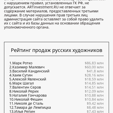
с нарушением правил, установленных ГК РФ, не
допускается. ARTinvestment.RU не отвечает за
содержание материалов, предоставленных третьими
лицами. В случае нарушения прав третьих лиц
администрация сайта оставляет за собой право удалить
их с сайта и из базы данных на основании обращения
уполномоченного органа.
Рейтинг продаж русских художников
1.
Марк Ротко
$86,83 млн
2.
Казимир Малевич
$60,00 млн
3.
Василий Кандинский
$41,8 млн
4.
Хаим Сутин
$28,16 млн
5.
Алексей Явленский
$18,59 млн
6.
Марк Шагал
$14,85 млн
7.
Валентин Серов
$14,51 млн
8.
Николай Рерих
$12,09 млн
9.
Наталия Гончарова
$10,88 млн
10.
Николай Фешин
$10,84 млн
11.
Николя де Сталь
$9,42 млн
12.
Тамара де Лемпицка
$8,48 млн
13.
Илья Репин
$7,43 млн