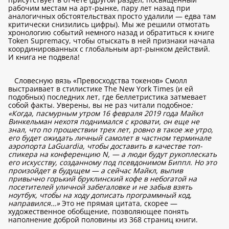
рабочим местам на арт-рынке, пару лет назад при
аналогичных обстоятельствах просто удалили — едва там
критически снизились цифры). Мы же решили отмотать
хронологию событий немного назад и обратиться к книге
Token Supremacy, чтобы отыскать в ней признаки начала
координированных с глобальным арт-рынком действий.
И книга не подвела!
Словесную вязь «Превосходства токенов» Смолл
выстраивает в стилистике The New York Times (и ей
подобных) последних лет, где беллетристика затмевает
собой факты. Уверены, вы не раз читали подобное
:
«Когда, пасмурным утром 16 февраля 2019 года Майкл
Винкельман нехотя поднимался с кровати, он еще не
знал, что по прошествии трех лет, ровно в такое же утро,
его будет ожидать личный самолет в частном терминале
аэропорта LaGuardia, чтобы доставить в качестве топ-
спикера на конференцию N, — а люди будут рукоплескать
его искусству, созданному под псевдонимом Биппл. Но это
произойдет в будущем — а сейчас Майкл, выпив
привычно горький бруклинский кофе в небогатой на
посетителей уличной забегаловке и не забыв взять
ноутбук, чтобы на ходу дописать программный код,
направился…»
Это не прямая цитата, скорее —
художественное обобщение, позволяющее понять
наполнение доброй половины из 368 страниц книги.