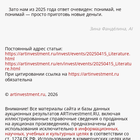
Зато нам из 2025 года ответ очевиден: понимай, не
понимай — просто приготовь новые деньги.
Зина Фандéлина,
AI
Постоянный адрес статьи:
https://artinvestment.ru/invest/events/20250415_Literature.
html
https://artinvestment.ru/en/invest/events/20250415_Literatu
re.html
При цитировании ссылка на
https://artinvestment.ru
обязательна
©
artinvestment.ru
, 2026
Внимание! Все материалы сайта и базы данных
аукционных результатов ARTinvestment.RU, включая
иллюстрированные справочные сведения о проданных
на аукционах произведениях, предназначены для
использования исключительно
в информационных,
научных, учебных и культурных целях
в соответствии со
ст. 1274 ГК РФ. Использование в коммерческих целях или