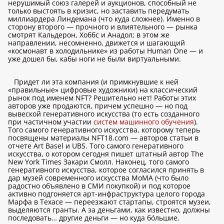
нерушимый союз галерей и аукционов, способный не
только выстоять в кризис, но заставить передумать
миллиардера Линдемана (что куда сложнее). Именно в
сторону второго — прочного и влиятельного — рынка
смотрят Кальдерон, Хоббс и Анадол; в этом же
направлении, несомненно, движется и шагающий
«космонавт в холодильнике» из работы Human One — и
уже дошел бы, кабы ноги не были виртуальными.
Придет ли эта компания (и примкнувшие к ней
«правильные» цифровые художники) на классический
рынок под именем NFT? Решительно нет! Работы этих
авторов уже продаются, причем успешно — но под
вывеской генеративного искусства (то есть созданного
при частичном участии
систем машинного обучения
).
Того самого генеративного искусства, которому теперь
посвящены материалы NFT18.com — авторов статьи в
отчете Art Basel и UBS. Того самого генеративного
искусства, о котором сегодня пишет штатный автор The
New York Times Закари Смолл. Наконец, того самого
генеративного искусства, которое согласился принять в
дар музей современного искусства MoMA (что было
радостно объявлено в СМИ покупкой) и под которое
активно подгоняется арт-инфраструктура целого города
Марфа в Техасе — переезжают стартапы, строятся музеи,
выделяются гранты. А за деньгами, как известно, должны
последовать… другие деньги — но куда бóльшие.