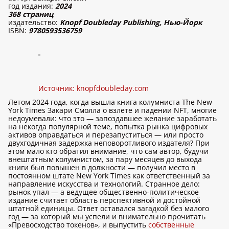
год издания:
2024
368 страниц
издательство:
Knopf Doubleday Publishing, Нью-Йорк
ISBN:
9780593536759
Источник:
knopfdoubleday.com
Летом 2024 года, когда вышла книга колумниста The New
York Times Закари Смолла о взлете и падении NFT, многие
недоумевали: что это — запоздавшее желание заработать
на некогда популярной теме, попытка рынка цифровых
активов оправдаться и перезапуститься — или просто
двухгодичная задержка неповоротливого издателя? При
этом мало кто обратил внимание, что сам автор, будучи
внештатным колумнистом, за пару месяцев до выхода
книги был повышен в должности — получил место в
постоянном штате New York Times как ответственный за
направление искусства и технологий. Странное дело:
рынок упал — а ведущее общественно-политическое
издание считает область перспективной и достойной
штатной единицы. Ответ оставался загадкой без малого
год — за который мы успели и внимательно прочитать
«Превосходство токенов», и выпустить
собственные