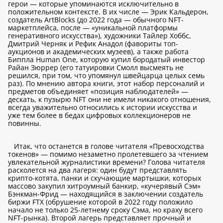
герои — которые упоминаются исключительно в
положительном контексте. В их числе — Эрик Кальдерон,
создатель ArtBlocks (до 2022 года — обычного NFT-
маркетплейса, после — «уникальной платформы
генеративного искусства»), художники Тайлер Хоббс,
Дмитрий Черняк и Рефик Анадол (фавориты топ-
аукционов и академических музеев), а также работа
Биппла Human One, которую купил бородатый инвестор
Райан Зюррер (его татуировки Смолл высмеять не
решился, при том, что упомянул швейцарца целых семь
раз). По мнению автора книги, этот набор персоналий и
предметов объединяет «позиция наблюдателей» —
дескать, к пузырю NFT они не имели никакого отношения,
всегда уважительно относились к истории искусства и
уже тем более в бедах цифровых коллекционеров не
повинны.
Итак, что останется в голове читателя «Превосходства
токенов» — помимо незаметно пролетевшего за чтением
увлекательной журналистики времени? Голова читателя
расколется на два лагеря: один будут представлять
крипто-котята, панки и скучающие мартышки, которых
массово закупил хитроумный банкир, «кучерявый Сэм»
Бэнкман-Фрид — находящийся в заключении создатель
биржи FTX (обрушение которой в 2022 году положило
начало не только 25-летнему сроку Сэма, но краху всего
NFT-рынка). Второй лагерь представляет прочный и