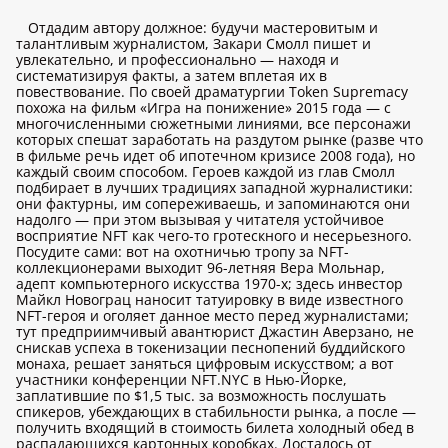
Отдадим автору должное: будучи мастеровитым и
талантливым журналистом, Закари Смолл пишет и
увлекательно, и профессионально — находя и
систематизируя факты, а затем вплетая их в
повествование. По своей драматургии Token Supremacy
похожа на фильм «Игра на понижение» 2015 года — с
многочисленными сюжетными линиями, все персонажи
которых спешат заработать на раздутом рынке (разве что
в фильме речь идет об ипотечном кризисе 2008 года), но
каждый своим способом. Героев каждой из глав Смолл
подбирает в лучших традициях западной журналистики:
они фактурны, им сопереживаешь, и запоминаются они
надолго — при этом вызывая у читателя устойчивое
восприятие NFT как чего-то гротескного и несерьезного.
Посудите сами: вот на охотничью тропу за NFT-
коллекционерами выходит 96-летняя Вера Мольнар,
адепт компьютерного искусства 1970-х; здесь инвестор
Майкл Новограц наносит татуировку в виде известного
NFT-героя и оголяет данное место перед журналистами;
тут предприимчивый авантюрист Джастин Аверзано, не
снискав успеха в токенизации песнопений буддийского
монаха, решает заняться цифровым искусством; а вот
участники конференции NFT.NYC в Нью-Йорке,
заплатившие по $1,5 тыс. за возможность послушать
спикеров, убеждающих в стабильности рынка, а после —
получить входящий в стоимость билета холодный обед в
распадающихся картонных коробках. Досталось от