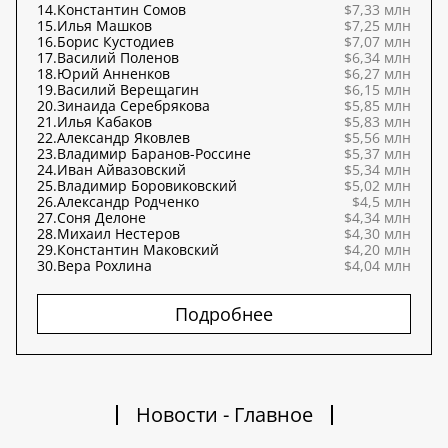
14.
Константин Сомов
$7,33 млн
15.
Илья Машков
$7,25 млн
16.
Борис Кустодиев
$7,07 млн
17.
Василий Поленов
$6,34 млн
18.
Юрий Анненков
$6,27 млн
19.
Василий Верещагин
$6,15 млн
20.
Зинаида Серебрякова
$5,85 млн
21.
Илья Кабаков
$5,83 млн
22.
Александр Яковлев
$5,56 млн
23.
Владимир Баранов-Россине
$5,37 млн
24.
Иван Айвазовский
$5,34 млн
25.
Владимир Боровиковский
$5,02 млн
26.
Александр Родченко
$4,5 млн
27.
Соня Делоне
$4,34 млн
28.
Михаил Нестеров
$4,30 млн
29.
Константин Маковский
$4,20 млн
30.
Вера Рохлина
$4,04 млн
Подробнее
Новости - Главное