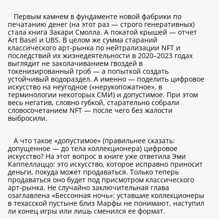
Первым камнем в фундаменте новой фабрики по
печатанию денег (на этот раз — строго генеративных)
стала книга Закари Смолла. А покатой крышей — отчет
Art Basel и UBS. В целом же сумма стараний
классического арт-рынка по нейтрализации NFT и
последствий их жизнедеятельности в 2020–2023 годах
выглядит не заколачиванием гвоздей в
токенизированный гроб — а попыткой создать
устойчивый водораздел. А именно — поделить цифровое
искусство на неугодное («нерукопожатное», в
терминологии некоторых СМИ) и допустимое. При этом
весь негатив, словно губкой, старательно собрали
словосочетанием NFT — после чего без жалости
выбросили.
А что такое «допустимое» (правильнее сказать:
допущенное — до тела коллекционера) цифровое
искусство? На этот вопрос в книге уже ответила Эми
Каппеллаццо: это искусство, которое исправно приносит
деньги, покуда может продаваться. Только теперь
продаваться оно будет под присмотром классического
арт-рынка. Не случайно заключительная глава
озаглавлена «Бессонная ночь»: уставшие коллекционеры
в техасской пустыне близ Марфы не понимают, наступил
ли конец игры или лишь сменился ее формат.