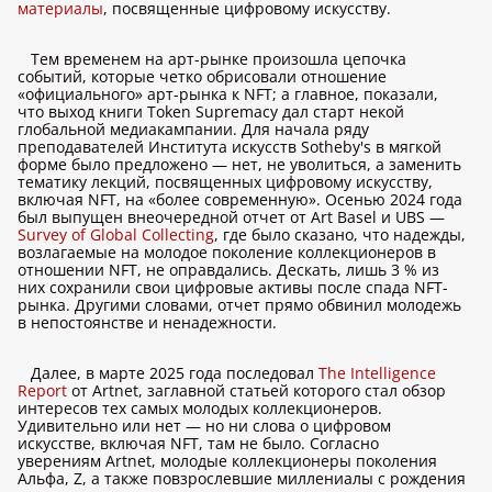
материалы
, посвященные цифровому искусству.
Тем временем на арт-рынке произошла цепочка
событий, которые четко обрисовали отношение
«официального» арт-рынка к NFT; а главное, показали,
что выход книги Token Supremacy дал старт некой
глобальной медиакампании. Для начала ряду
преподавателей Института искусств Sotheby's в мягкой
форме было предложено — нет, не уволиться, а заменить
тематику лекций, посвященных цифровому искусству,
включая NFT, на «более современную». Осенью 2024 года
был выпущен внеочередной отчет от Art Basel и UBS —
Survey of Global Collecting
, где было сказано, что надежды,
возлагаемые на молодое поколение коллекционеров в
отношении NFT, не оправдались. Дескать, лишь 3 % из
них сохранили свои цифровые активы после спада NFT-
рынка. Другими словами, отчет прямо обвинил молодежь
в непостоянстве и ненадежности.
Далее, в марте 2025 года последовал
The Intelligence
Report
от Artnet, заглавной статьей которого стал обзор
интересов тех самых молодых коллекционеров.
Удивительно или нет — но ни слова о цифровом
искусстве, включая NFT, там не было. Согласно
уверениям Artnet, молодые коллекционеры поколения
Альфа, Z, а также повзрослевшие миллениалы с рождения