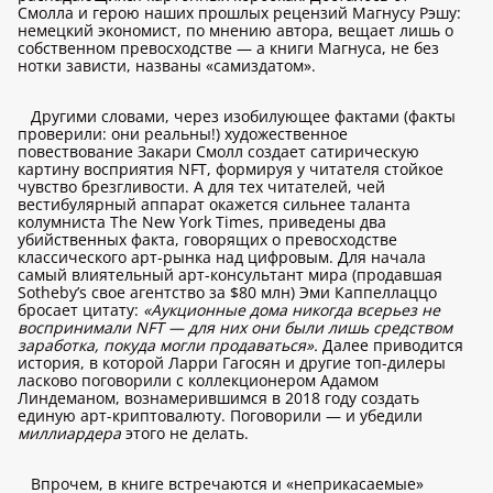
Смолла и герою наших прошлых рецензий Магнусу Рэшу:
немецкий экономист, по мнению автора, вещает лишь о
собственном превосходстве — а книги Магнуса, не без
нотки зависти, названы «самиздатом».
Другими словами, через изобилующее фактами (факты
проверили: они реальны!) художественное
повествование Закари Смолл создает сатирическую
картину восприятия NFT, формируя у читателя стойкое
чувство брезгливости. А для тех читателей, чей
вестибулярный аппарат окажется сильнее таланта
колумниста The New York Times, приведены два
убийственных факта, говорящих о превосходстве
классического арт-рынка над цифровым. Для начала
самый влиятельный арт-консультант мира (продавшая
Sotheby’s свое агентство за $80 млн) Эми Каппеллаццо
бросает цитату:
«Аукционные дома никогда всерьез не
воспринимали NFT — для них они были лишь средством
заработка, покуда могли продаваться».
Далее приводится
история, в которой Ларри Гагосян и другие топ-дилеры
ласково поговорили с коллекционером Адамом
Линдеманом, вознамерившимся в 2018 году создать
единую арт-криптовалюту. Поговорили — и убедили
миллиардера
этого не делать.
Впрочем, в книге встречаются и «неприкасаемые»