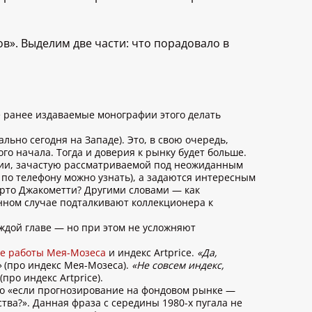
ов». Выделим две части: что порадовало в
е ранее издаваемые монографии этого делать
ьно сегодня на Западе). Это, в свою очередь,
го начала. Тогда и доверия к рынку будет больше.
ции, зачастую рассматриваемой под неожиданным
по телефону можно узнать), а задаются интересным
ерто Джакометти? Другими словами — как
анном случае подталкивают коллекционера к
ждой главе — но при этом не усложняют
е работы Мея-Мозеса
и индекс Artprice.
«Да,
»
(про индекс Мея-Мозеса).
«Не совсем индекс,
(про индекс Artprice).
то «если прогнозирование на фондовом рынке —
тва?». Данная фраза с середины 1980-х пугала не