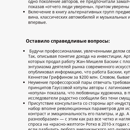
одно поколение авторов, ее предпочитали замал
показав «отчего люди уверены», притом уверены
Включение в книгу альтернативных групп предме
вина, классических автомобилей и музыкальных 
впервые.
Оставило справедливые вопросы:
Будучи профессионалами, увлеченными делом св
Так, описывая понятие дохода на инвестиции, А
которых продал работу Жан-Мишеля Баскии с плох
энтузиазма деятелей рынка современного искусст
опубликовал информацию, что работа Баскии, ку
Кеннетом Гриффином за $200 млн. Словом, бывает
Неумение профессорской пары отвечать требован
принципов Гауссовой копулы авторы с латиноаме
«копула» показала, что любовницы художника, в 
исследователи радостно сообщили без тени смущ
Присутствие консультанта со стороны арт-индуст
набор вполне революционных параметров для ис
контраст и эмоциональность его палитры, и др. 
разнообразие» — с этим как раз все четко и на
спроса на «красно-желтого» Ротко в 2010-х годах
если разбудить любого американского арт-дилера,