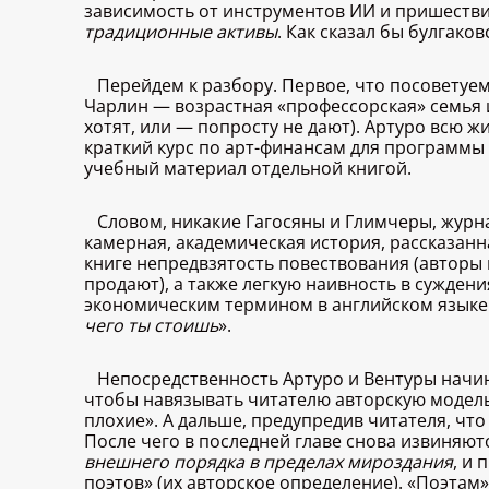
зависимость от инструментов ИИ и пришествия
традиционные активы
. Как сказал бы булгако
Перейдем к разбору. Первое, что посоветуем
Чарлин — возрастная «профессорская» семья и
хотят, или — попросту не дают). Артуро всю ж
краткий курс по арт-финансам для программы 
учебный материал отдельной книгой.
Словом, никакие Гагосяны и Глимчеры, журна
камерная, академическая история, рассказан
книге непредвзятость повествования (авторы 
продают), а также легкую наивность в суждени
экономическим термином в английском языке н
чего ты стоишь
».
Непосредственность Артуро и Вентуры начина
чтобы навязывать читателю авторскую модель (
плохие». А дальше, предупредив читателя, чт
После чего в последней главе снова извиняют
внешнего порядка в пределах мироздания
, и
поэтов» (их авторское определение). «Поэтам