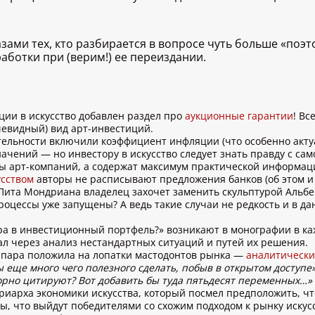
азами тех, кто разбирается в вопросе чуть больше «поэт
аботки при (верим!) ее переиздании.
ции в искусство добавлен раздел про
аукционные гарантии
! Вс
чевидный) вид арт-инвестиций.
льности включили коэффициент инфляции (что особенно актуал
чений — но инвестору в искусство следует знать правду с само
ты арт-компаний, а содержат максимум практической информа
усством
авторы не расписывают предложения банков (об этом и 
 Пита Мондриана владелец захочет заменить скульптурой Альб
роцессы уже запущены? А ведь такие случаи не редкость и в д
ара в инвестиционный портфель?» возникают в монографии в ка
ал через анализ нестандартных ситуаций и путей их решения.
 пара положила на лопатки мастодонтов рынка —
аналитически
ы еще много чего полезного сделать, побыв в открытом доступе
порно цитируют? Вот добавить бы туда пятьдесят переменных…»
иарха экономики искусства, который посмел предположить, ч
, что выйдут победителями со схожим подходом к рынку искусс