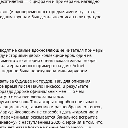
 десятилетия — с цифрами и примерами, наглядно
вне (и одновременно) с предметами искусства, —
ледним группам был детально описан в литературе
иводят не самые вдохновляющие читателя примеры.
ду историями двоих коллекционеров, один из
имента это история очень показательна, но для
 альтернативного примера: на днях Artnet
н, недавно была перекуплена миллиардером
ть за будущее их трудов. Так, для описания
е время писал Пабло Пикассо. В результате
 гораздо дороже официальных жен — о чем
итут семьи невольно зашатался.
угих неувязок. Так, авторы подробно описывают
ающие цвета, гармонию и разнообразие оттенков,
 Маркус Яковлевич не способен дать «гармонию и
ми переменными оказывается банальное вскрытие
невому».с наступлением 2020-х. Ирония в том, что,
ять лет назад Ротко на рынке было много — и