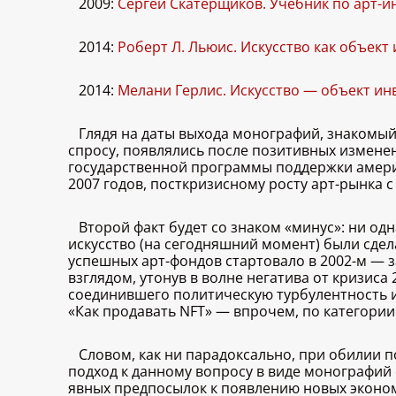
2009:
Сергей Скатерщиков. Учебник по арт-и
2014:
Роберт Л. Льюис. Искусство как объект
2014:
Мелани Герлис. Искусство — объект ин
Глядя на даты выхода монографий, знакомый 
спросу, появлялись после позитивных измене
государственной программы поддержки америк
2007 годов, посткризисному росту арт-рынка 
Второй факт будет со знаком «минус»: ни од
искусство (на сегодняшний момент) были сдела
успешных арт-фондов стартовало в 2002-м — 
взглядом, утонув в волне негатива от кризиса
соединившего политическую турбулентность и
«Как продавать NFT» — впрочем, по категории
Словом, как ни парадоксально, при обилии
подход к данному вопросу в виде монографий 
явных предпосылок к появлению новых эконом