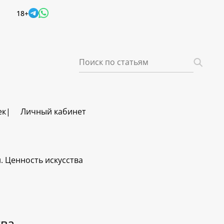
18+
ек
Личный кабинет
. Ценность искусства
тва