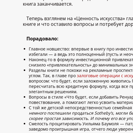
книга заканчивается.
Теперь взглянем на «Ценность искусства» гл
книге и что оставило вопросы и потребует дор
Порадовало:
Главное новшество: впервые в книгу про инвести
избегали — а ведь это полноценный (пусть и нео
Наконец-то в формулу инвестиционной привлекате
снизило «привлекательность» до минимальных зна
Разделы книги не похожи на рекламные проспек
углом. Так, в главе про
залоговые операции с иск
вопросом: что будет, если заложенную живопись
пересчитать всю кредитную формулу, когда все п
элегантным решениям.
Вопросы в стиле «Что будет, если добавить Рену
повествование, а помогают легко усвоить матери
С той же детской непосредственностью семейная
немного поспешили продаться Sotheby’s, могли б
скорее простая зависимость. И почему его все у
Смелость процитировать Уильяма Баумоля — патр
заведомо проигрышная игра, отчего люди уверены