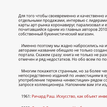
Для того чтобы своевременно и качественно 
отдельными продажами, интервью с лидерами
карты арт-рынка коронавирус парализовал и 
почитавшийся одним из главных авторов 201
собственный букинистический магазин.
Именно поэтому мы жадно набросились на изда
авторами название обещало не только создани
портала. Скажем сразу: книга не только не ра
отмечен и ряд недостатков. Но обо всем по по
Многим покажется странным, но за более ч
непосредственно изданий по
инвестициям
в х
употребление термина «инвестиции» рядом со
запросе коллекционера. Напомним вам эти изд
1961:
Ричард Раш. Искусство, как объект инв