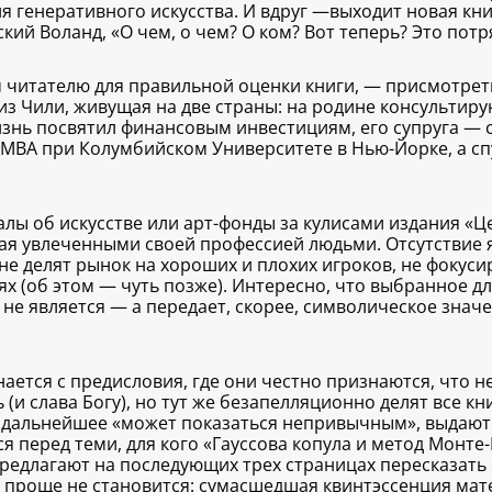
 генеративного искусства. И вдруг —выходит новая кни
вский Воланд, «О чем, о чем? О ком? Вот теперь? Это пот
 читателю для правильной оценки книги, — присмотреть
з Чили, живущая на две страны: на родине консультиру
изнь посвятил финансовым инвестициям, его супруга — с
MBA при Колумбийском Университете в Нью-Йорке, а спу
лы об искусстве или арт-фонды за кулисами издания «Це
ная увлеченными своей профессией людьми. Отсутствие 
не делят рынок на хороших и плохих игроков, не фокуси
ях (об этом — чуть позже). Интересно, что выбранное дл
е является — а передает, скорее, символическое значе
ется с предисловия, где они честно признаются, что не
и слава Богу), но тут же безапелляционно делят все кн
о дальнейшее «может показаться непривычным», выдают
ся перед теми, для кого «Гауссова копула и метод Монт
 предлагают на последующих трех страницах пересказат
» проще не становится: сумасшедшая квинтэссенция мат