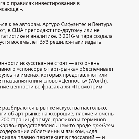
га о правилах инвестирования в
рясающе!».
ся к ее авторам. Артуро Сифуэнтес и Вентура
ют, в США преподают (по-другому или не
татистике и аналитике. В 2016-м пара создала
стя восемь лет ВУЗ решился-таки издать
нности искусства» не стоят — это очень
явного «спонсора от арт-рынка» обеспечивает
руясь на именах, которых представляют или
я названия книги слово «Ценность» (Worth),
ние ценности во фразах а-ля «Посмотрим,
 разбираются в рынке искусства настолько,
иги об арт-рынке на «хорошие, плохие и очень
 200 страниц формул, графиков и терминов.
е-Карло» представлялись чем-то вроде
проблем
ь содержание облегченным языком, «для
ериала плавно перетекает в глоссарий — и