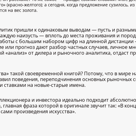
о» (красно-желтого); а сегодня, когда предложение сузилось, 
ся на вес золота.
алитик пришли к одинаковым выводам — пусть и разными
аждую наизусть — вплоть до места проживания и пород
работы с большим набором цифр на длинной дистанции
е или прогноз дают разбор частных случаев, личное мне
 «анализ» от дилера и рыночного аналитика, отдаст п
тва» такой своевременной книгой? Потому, что в мире 
авил поведения, переподчинения основных рыночных св
 ставками на новые-старые имена.
коллекционера и инвестора идеально подходит абсолютн
 главная фраза которой в оригинале звучит так: «В кон
 сами произведения искусства».