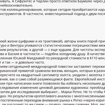
чивать. А Сифуэнтес и Чарлин просто ответили Баумолю через
 небезосновательно.
тов коллекционирования, которые сегодня приобретаются нара
инструментов. В частности, инвестиционный подход к двум пос
оей жизни (цифрами и их трактовкой), авторы книги порой пр
ртуро и Вентура упиваются статистическими погрешностями меж
им результатом, а другой — с еще худшим. Для чистоты экспер
ва и Баския в частности — подобна холодному душу. В качестве
пленная Юсакой Маедзавой по рекордной стоимости в $110 мл
 и так — и довольно часто.
иям сегодняшней международной повестки заставляет пережива
риканской прямотой сравнили восемь женщин, которых в разно
пересчете на квадратный сантиметр холста, уходили с молотка
ения, как о само собой разумеющемся факте. Европейский инст
рии при написании книги позволило бы избежать нескольких др
следования изменения ценовой динамики художника: преоблад
А затем для исследования выбирают… Марка Ротко. Не то чтобы
глядно. Но результатом кропотливого анализа с многочисленны
 с постепенным переходом внимания рынка к Ротко «черно-корич
 он расскажет то же самое — правда, своими словами. Мол, дес