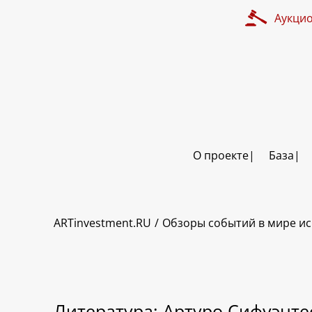
Аукци
О проекте
База
ARTinvestment.RU
Обзоры событий в мире ис
Литература: Артуро Сифуэнтес