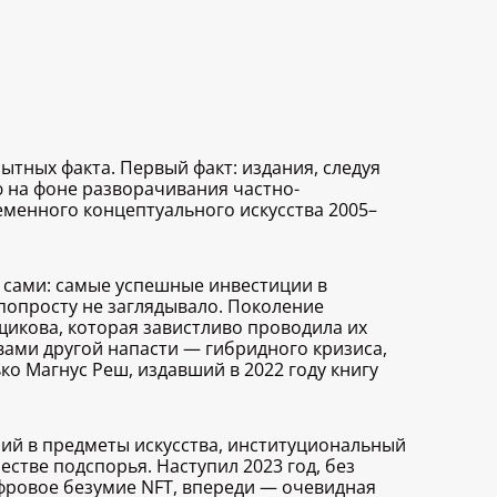
ытных факта. Первый факт: издания, следуя
ю на фоне разворачивания частно-
еменного концептуального искусства 2005–
е сами: самые успешные инвестиции в
 попросту не заглядывало. Поколение
щикова, которая завистливо проводила их
твами другой напасти — гибридного кризиса,
о Магнус Реш, издавший в 2022 году книгу
ий в предметы искусства, институциональный
стве подспорья. Наступил 2023 год, без
фровое безумие NFT, впереди — очевидная