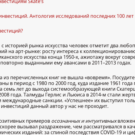
нвестициям Skate’s
 инвестиций. Антология исследований последних 100 лет
вестиций?
с историей рынка искусства человек отметит два любоп
ний на арт-рынке: росту интереса к коллекционировани
анского искусства конца 1950-х, ажиотажу вокруг совр
с повторно выданными ему авансами в 2011–2013 годах.
на из перечисленных книг не вышла «вовремя». Посудит
ны в период с 1980 по 2000 год, куда издание 1961 года
за семь лет до выхода системообразующей книги Скатер
 2008 года. Талмуды Герлис и Льюиса в 2014-м стали жер
 международные санкции. «Успешнее» их выступил тольк
 инвестиций данный автор у нас не проходит.
 позитивных примеров
осознанных и интуитивных
вложен
скорее вызывал раздражение, чем рассматривался в каче
ических изданий: за спиной последствия COVID-19 и ци