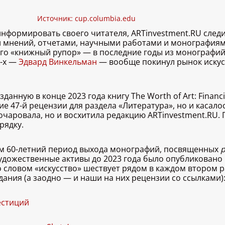
Источник:
cup.columbia.edu
информировать своего читателя, ARTinvestment.RU сле
 мнений, отчетами, научными работами и монографиям
его «книжный рупор» — в последние годы из монографий
0-х —
Эдвард Винкельман
— вообще покинул рынок искусс
нную в конце 2023 года книгу The Worth of Art: Financia
е 47-й рецензии для раздела «Литература», но и касал
зочаровала, но и восхитила редакцию ARTinvestment.RU. 
рядку.
ем 60-летний период выхода монографий, посвященных
удожественные активы до 2023 года было опубликовано в
 словом «искусство» шествует рядом в каждом втором 
ания (а заодно — и наши на них рецензии со ссылками)
естиций