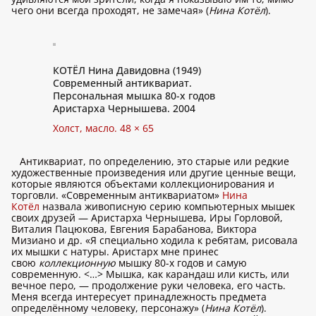
чего они всегда проходят, не замечая» (
Нина Котёл
).
КОТЁЛ Нина Давидовна (1949)
Современный антиквариат.
Персональная мышка 80-х годов
Аристарха Чернышева. 2004
Холст, масло. 48 × 65
Антиквариат, по определению, это старые или редкие
художественные произведения или другие ценные вещи,
которые являются объектами коллекционирования и
торговли. «Современным антиквариатом»
Нина
Котёл
назвала живописную серию компьютерных мышек
своих друзей — Аристарха Чернышева, Иры Горловой,
Виталия Пацюкова, Евгения Барабанова, Виктора
Мизиано и др. «Я специально ходила к ребятам, рисовала
их мышки с натуры. Аристарх мне принес
свою
коллекционную
мышку 80-х годов и самую
современную. <…> Мышка, как карандаш или кисть, или
вечное перо, — продолжение руки человека, его часть.
Меня всегда интересует принадлежность предмета
определённому человеку, персонажу» (
Нина Котёл
).