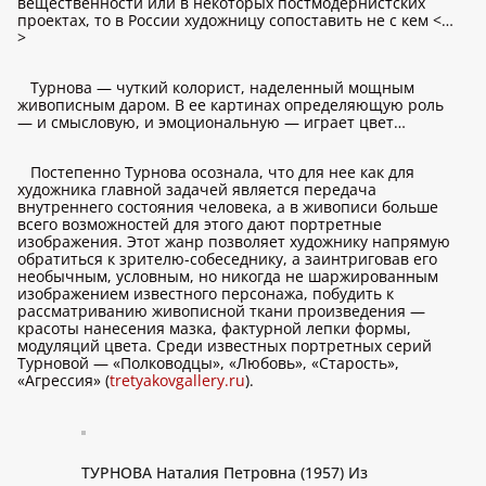
вещественности или в некоторых постмодернистских
проектах, то в России художницу сопоставить не с кем <…
>
Турнова — чуткий колорист, наделенный мощным
живописным даром. В ее картинах определяющую роль
— и смысловую, и эмоциональную — играет цвет…
Постепенно Турнова осознала, что для нее как для
художника главной задачей является передача
внутреннего состояния человека, а в живописи больше
всего возможностей для этого дают портретные
изображения. Этот жанр позволяет художнику напрямую
обратиться к зрителю-собеседнику, а заинтриговав его
необычным, условным, но никогда не шаржированным
изображением известного персонажа, побудить к
рассматриванию живописной ткани произведения —
красоты нанесения мазка, фактурной лепки формы,
модуляций цвета. Среди известных портретных серий
Турновой — «Полководцы», «Любовь», «Старость»,
«Агрессия» (
tretyakovgallery.ru
).
ТУРНОВА Наталия Петровна (1957) Из