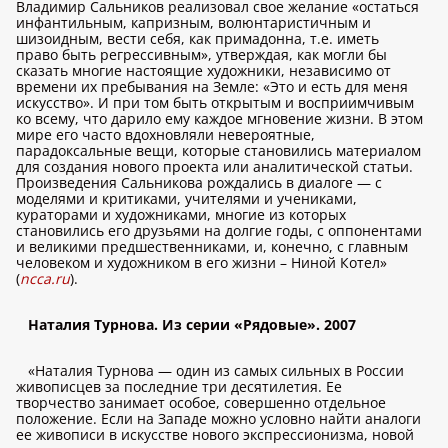
Владимир Сальников реализовал свое желание «остаться
инфантильным, капризным, волюнтаристичным и
шизоидным, вести себя, как примадонна, т.е. иметь
право быть регрессивным», утверждая, как могли бы
сказать многие настоящие художники, независимо от
времени их пребывания на Земле: «Это и есть для меня
искусство». И при том быть открытым и восприимчивым
ко всему, что дарило ему каждое мгновение жизни. В этом
мире его часто вдохновляли невероятные,
парадоксальные вещи, которые становились материалом
для создания нового проекта или аналитической статьи.
Произведения Сальникова рождались в диалоге — с
моделями и критиками, учителями и учениками,
кураторами и художниками, многие из которых
становились его друзьями на долгие годы, с оппонентами
и великими предшественниками, и, конечно, с главным
человеком и художником в его жизни – Ниной Котел»
(
ncca.ru
).
Наталия Турнова. Из серии «Рядовые». 2007
«Наталия Турнова — один из самых сильных в России
живописцев за последние три десятилетия. Ее
творчество занимает особое, совершенно отдельное
положение. Если на Западе можно условно найти аналоги
ее живописи в искусстве нового экспрессионизма, новой