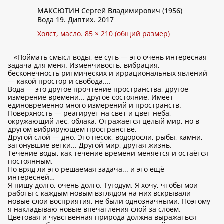
МАКСЮТИН Сергей Владимирович (1956)
Вода 19. Диптих. 2017
Холст, масло. 85 × 210 (общий размер)
«Поймать смысл воды, ее суть — это очень интересная
задача для меня. Изменчивость, вибрация,
бесконечность ритмических и иррациональных явлений
— какой простор и свобода....
Вода — это другое прочтение пространства, другое
измерение времени... другое состояние. Имеет
единовременно много измерений и пространств.
Поверхность — реагирует на свет и цвет неба,
окружающий лес, облака. Отражается целый мир, но в
другом вибрирующем пространстве.
Другой слой — дно. Это песок, водоросли, рыбы, камни,
затонувшие ветки... Другой мир, другая жизнь.
Течение воды, как течение времени меняется и остаётся
постоянным.
Но вряд ли это решаемая задача... и это ещё
интересней…
Я пишу долго, очень долго. Тугодум. Я хочу, чтобы мои
работы с каждым новым взглядом на них вскрывали
новые слои восприятия, не были однозначными. Поэтому
я накладываю новые впечатления слой за слоем.
Цветовая и чувственная природа должна выражаться