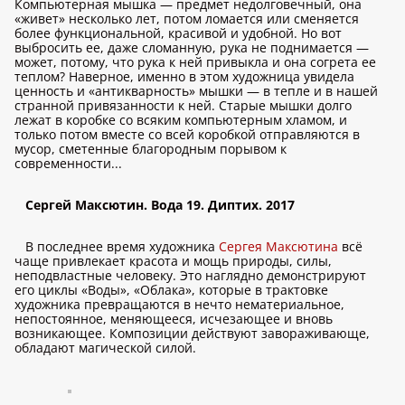
Компьютерная мышка — предмет недолговечный, она
«живет» несколько лет, потом ломается или сменяется
более функциональной, красивой и удобной. Но вот
выбросить ее, даже сломанную, рука не поднимается —
может, потому, что рука к ней привыкла и она согрета ее
теплом? Наверное, именно в этом художница увидела
ценность и «антикварность» мышки — в тепле и в нашей
странной привязанности к ней. Старые мышки долго
лежат в коробке со всяким компьютерным хламом, и
только потом вместе со всей коробкой отправляются в
мусор, сметенные благородным порывом к
современности...
Сергей Максютин. Вода 19. Диптих. 2017
В последнее время художника
Сергея Максютина
всё
чаще привлекает красота и мощь природы, силы,
неподвластные человеку. Это наглядно демонстрируют
его циклы «Воды», «Облака», которые в трактовке
художника превращаются в нечто нематериальное,
непостоянное, меняющееся, исчезающее и вновь
возникающее. Композиции действуют завораживающе,
обладают магической силой.