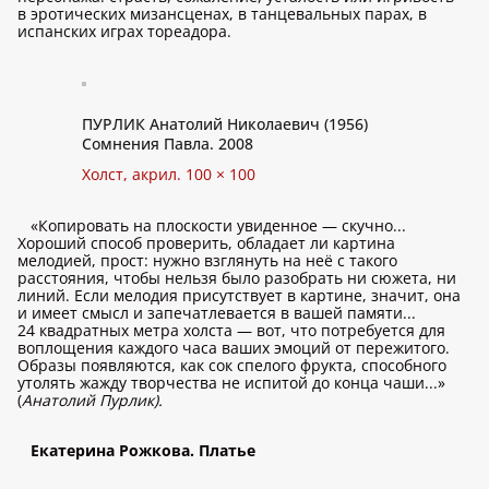
в эротических мизансценах, в танцевальных парах, в
испанских играх тореадора.
ПУРЛИК Анатолий Николаевич (1956)
Сомнения Павла. 2008
Холст, акрил. 100 × 100
«Копировать на плоскости увиденное — скучно...
Хороший способ проверить, обладает ли картина
мелодией, прост: нужно взглянуть на неё с такого
расстояния, чтобы нельзя было разобрать ни сюжета, ни
линий. Если мелодия присутствует в картине, значит, она
и имеет смысл и запечатлевается в вашей памяти...
24 квадратных метра холста — вот, что потребуется для
воплощения каждого часа ваших эмоций от пережитого.
Образы появляются, как сок спелого фрукта, способного
утолять жажду творчества не испитой до конца чаши...»
(
Анатолий Пурлик).
Екатерина Рожкова. Платье