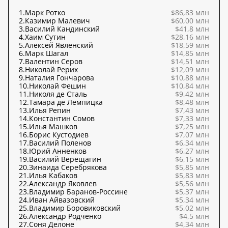
1.
Марк Ротко
$86,83 млн
2.
Казимир Малевич
$60,00 млн
3.
Василий Кандинский
$41,8 млн
4.
Хаим Сутин
$28,16 млн
5.
Алексей Явленский
$18,59 млн
6.
Марк Шагал
$14,85 млн
7.
Валентин Серов
$14,51 млн
8.
Николай Рерих
$12,09 млн
9.
Наталия Гончарова
$10,88 млн
10.
Николай Фешин
$10,84 млн
11.
Николя де Сталь
$9,42 млн
12.
Тамара де Лемпицка
$8,48 млн
13.
Илья Репин
$7,43 млн
14.
Константин Сомов
$7,33 млн
15.
Илья Машков
$7,25 млн
16.
Борис Кустодиев
$7,07 млн
17.
Василий Поленов
$6,34 млн
18.
Юрий Анненков
$6,27 млн
19.
Василий Верещагин
$6,15 млн
20.
Зинаида Серебрякова
$5,85 млн
21.
Илья Кабаков
$5,83 млн
22.
Александр Яковлев
$5,56 млн
23.
Владимир Баранов-Россине
$5,37 млн
24.
Иван Айвазовский
$5,34 млн
25.
Владимир Боровиковский
$5,02 млн
26.
Александр Родченко
$4,5 млн
27.
Соня Делоне
$4,34 млн