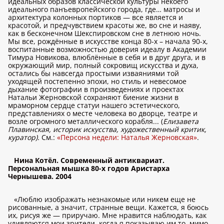
идеальных образов классической культуры некоего
идеального панъевропейского города, где… матросы и
архитектура колонных портиков — все является и
красотой, и предчувствием красоты же, во сне и наяву,
как в бесконечном Шекспировском сне в летнюю ночь.
Мы все, рождённые в искусстве конца 80-х – начала 90-х,
воспитанные возможностью доверия идеалу в Академии
Тимура Новикова, влюблённые в себя и в друг друга, и в
окружающий мир, полный сокровищ искусства и духа,
остались бы навсегда простыми изваяниями той
уходящей постепенно эпохи, но стиль и невесомое
дыхание фотографии в произведениях и проектах
Натальи Жерновской сохраняют биение жизни в
мраморном сердце статуи нашего эстетического,
представлениях о месте человека во дворце, театре и
возле огромного металлического корабля... (
Елизавета
Плавинская, историк искусства, художественный критик,
куратор).
См.:
«Персона недели: Наталья Жерновская»
.
Нина Котёл. Современный антиквариат.
Персональная мышка 80-х годов Аристарха
Чернышева. 2004
«Люблю изображать незнакомые или никем еще не
рисованные, а значит, странные вещи. Кажется, я боюсь
их, рисуя же — приручаю. Мне нравится наблюдать, как
удивляются мои зрители, когда я показываю им то, мимо