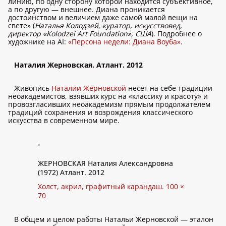
линию, по одну сторону которой находится субъективное,
а по другую — внешнее. Диана проникается
достоинством и величием даже самой малой вещи на
свете» (
Наталья Колодзей, куратор, искусствовед,
директор «Kolodzei Art Foundation», США
). Подробнее о
художнике на AI:
«Персона недели: Диана Воуба»
.
Наталия Жерновская. Атлант. 2012
Живопись
Наталии Жерновской
несет на себе традиции
неоакадемистов, взявших курс на «классику и красоту» и
провозгласивших неоакадемизм прямым продолжателем
традиций сохранения и возрождения классического
искусства в современном мире.
ЖЕРНОВСКАЯ Наталия Александровна
(1972) Атлант. 2012
Холст, акрил, графитный карандаш. 100 ×
70
В общем и целом работы Натальи Жерновской — эталон