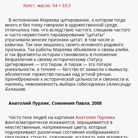
Холст, масло. 54 × 53,5
В исполнении Мареева цитирование, о котором тогда
много и без толку говорили в художественной среде,
отличалось тем, что вследствие частого, слишком частого
и часто неуместного тиражирования "цитаты"
утрачивали многие признаки цитат, в том числе и
кавычки. Так они лишались своего основного родового
признака. Так работы Мареева объявляли о своем алиби,
и так фрагменты истории становились в положение
безразличия к своему историческому статусу.
Цитирование — это тираж. А тираж — это потеря
уникальности, а точнее — бегство от замысла к вымыслу,
абсолютное торжество письма над устной речью,
пренебрежение к исторической цельности и связности и,
наконец, невозможность выбора собеседника» (
Александр
Балашов
).
Анатолий Пурлик. Сомнения Павла. 2008
Часто тела людей на картинах
Анатолия Пурлика
фантасмагорически искажаются, окрашиваются в
неестественные, напряженные цвета, которые
подчеркивают различные состояния изображаемого
персонажа: страсть, сожаление, усталость или игривость