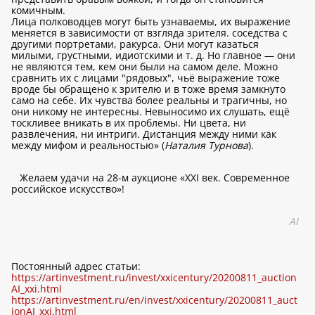
комичным.
Лица полководцев могут быть узнаваемы, их выражение
меняется в зависимости от взгляда зрителя. соседства с
другими портретами, ракурса. Они могут казаться
милыми, грустными, идиотскими и т. д. Но главное — они
не являются тем, кем они были на самом деле. Можно
сравнить их с лицами "рядовых", чьё выражение тоже
вроде бы обращено к зрителю и в тоже время замкнуто
само на себе. Их чувства более реальны и трагичны, но
они никому не интересны. Невыносимо их слушать, ещё
тоскливее вникать в их проблемы. Ни цвета, ни
развлечения, ни интриги. Дистанция между ними как
между мифом и реальностью» (
Наталия Турнова
).
Желаем удачи на 28-м аукционе «XXI век. Современное
российское искусство»!
AI
Постоянный адрес статьи:
https://artinvestment.ru/invest/xxicentury/20200811_auction
AI_xxi.html
https://artinvestment.ru/en/invest/xxicentury/20200811_auct
ionAI_xxi.html