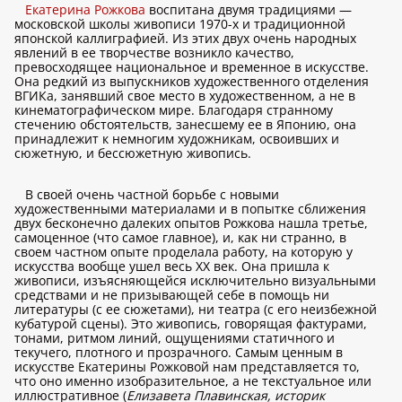
Екатерина Рожкова
воспитана двумя традициями —
московской школы живописи 1970-х и традиционной
японской каллиграфией. Из этих двух очень народных
явлений в ее творчестве возникло качество,
превосходящее национальное и временное в искусстве.
Она редкий из выпускников художественного отделения
ВГИКа, занявший свое место в художественном, а не в
кинематографическом мире. Благодаря странному
стечению обстоятельств, занесшему ее в Японию, она
принадлежит к немногим художникам, освоивших и
сюжетную, и бессюжетную живопись.
В своей очень частной борьбе с новыми
художественными материалами и в попытке сближения
двух бесконечно далеких опытов Рожкова нашла третье,
самоценное (что самое главное), и, как ни странно, в
своем частном опыте проделала работу, на которую у
искусства вообще ушел весь XX век. Она пришла к
живописи, изъясняющейся исключительно визуальными
средствами и не призывающей себе в помощь ни
литературы (с ее сюжетами), ни театра (с его неизбежной
кубатурой сцены). Это живопись, говорящая фактурами,
тонами, ритмом линий, ощущениями статичного и
текучего, плотного и прозрачного. Самым ценным в
искусстве Екатерины Рожковой нам представляется то,
что оно именно изобразительное, а не текстуальное или
иллюстративное (
Елизавета Плавинская, историк