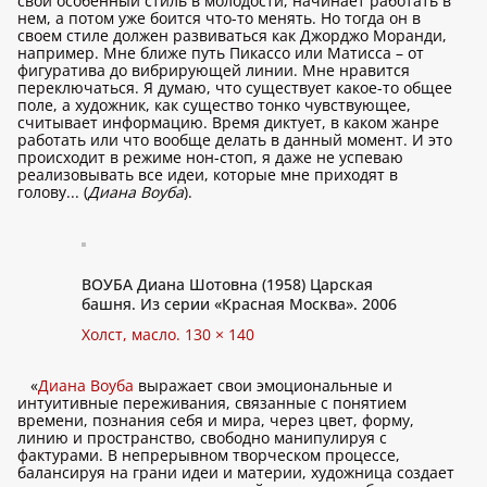
свой особенный стиль в молодости, начинает работать в
нем, а потом уже боится что-то менять. Но тогда он в
своем стиле должен развиваться как Джорджо Моранди,
например. Мне ближе путь Пикассо или Матисса – от
фигуратива до вибрирующей линии. Мне нравится
переключаться. Я думаю, что существует какое-то общее
поле, а художник, как существо тонко чувствующее,
считывает информацию. Время диктует, в каком жанре
работать или что вообще делать в данный момент. И это
происходит в режиме нон-стоп, я даже не успеваю
реализовывать все идеи, которые мне приходят в
голову... (
Диана Воуба
).
ВОУБА Диана Шотовна (1958) Царская
башня. Из серии «Красная Москва». 2006
Холст, масло. 130 × 140
«
Диана Воуба
выражает свои эмоциональные и
интуитивные переживания, связанные с понятием
времени, познания себя и мира, через цвет, форму,
линию и пространство, свободно манипулируя с
фактурами. В непрерывном творческом процессе,
балансируя на грани идеи и материи, художница создает