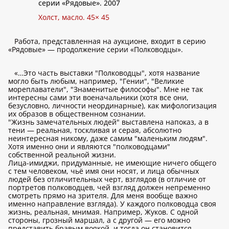
серии «Рядовые». 2007
Холст, масло. 45× 45
Работа, представленная на аукционе, входит в серию
«Рядовые» — продолжение серии «Полководцы».
«…Это часть выставки "Полководцы", хотя название
могло быть любым, например, "Гении", "Великие
мореплаватели", "Знаменитые философы". Мне не так
интересны сами эти военачальники (хотя все они,
безусловно, личности неординарные), как мифологизация
их образов в общественном сознании.
"Жизнь замечательных людей" выставлена напоказ, а в
тени — реальная, тоскливая и серая, абсолютно
неинтересная никому, даже самим "маленьким людям".
Хотя именно они и являются "полководцами"
собственной реальной жизни.
Лица-имиджи, придуманные, не имеющие ничего общего
с тем человеком, чьё имя они носят, и лица обычных
людей без отличительных черт, взглядов (в отличие от
портретов полководцев, чей взгляд должен непременно
смотреть прямо на зрителя. Для меня вообще важно
именно направление взгляда). У каждого полководца своя
жизнь, реальная, мнимая. Например, Жуков. С одной
стороны, грозный маршал, а с другой — его можно
представить бравым воякой, и тогда он становится