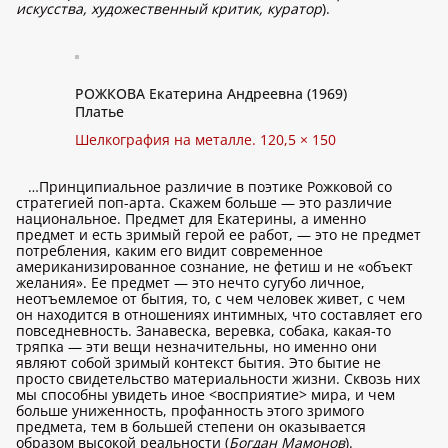
искусства, художественный критик, куратор
).
РОЖКОВА Екатерина Андреевна (1969)
Платье
Шелкография на металле. 120,5 × 150
…Принципиальное различие в поэтике Рожковой со
стратегией поп-арта. Скажем больше — это различие
национальное. Предмет для Екатерины, а именно
предмет и есть зримый герой ее работ, — это не предмет
потребления, каким его видит современное
американизированное сознание, не фетиш и не «объект
желания». Ее предмет — это нечто сугубо личное,
неотъемлемое от бытия, то, с чем человек живет, с чем
он находится в отношениях интимных, что составляет его
повседневность. Занавеска, веревка, собака, какая-то
тряпка — эти вещи незначительны, но именно они
являют собой зримый контекст бытия. Это бытие не
просто свидетельство материальности жизни. Сквозь них
мы способны увидеть иное <восприятие> мира, и чем
больше униженность, профанность этого зримого
предмета, тем в большей степени он оказывается
образом высокой реальности (
Богдан Мамонов
).