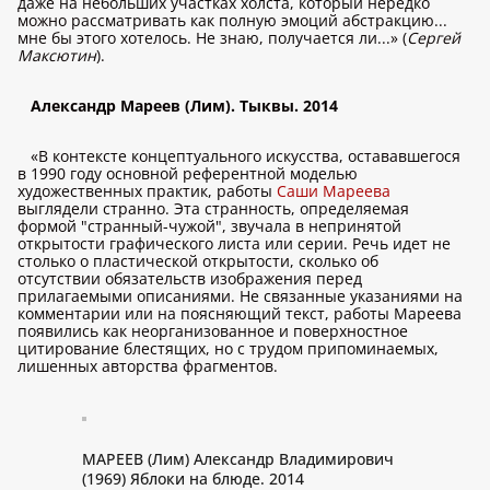
даже на небольших участках холста, который нередко
можно рассматривать как полную эмоций абстракцию...
мне бы этого хотелось. Не знаю, получается ли...» (
Сергей
Максютин
).
Александр Мареев (Лим). Тыквы. 2014
«В контексте концептуального искусства, остававшегося
в 1990 году основной референтной моделью
художественных практик, работы
Саши Мареева
выглядели странно. Эта странность, определяемая
формой "странный-чужой", звучала в непринятой
открытости графического листа или серии. Речь идет не
столько о пластической открытости, сколько об
отсутствии обязательств изображения перед
прилагаемыми описаниями. Не связанные указаниями на
комментарии или на поясняющий текст, работы Мареева
появились как неорганизованное и поверхностное
цитирование блестящих, но с трудом припоминаемых,
лишенных авторства фрагментов.
МАРЕЕВ (Лим) Александр Владимирович
(1969) Яблоки на блюде. 2014