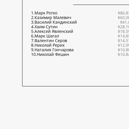
1.
Марк Ротко
$86,8
2.
Казимир Малевич
$60,0
3.
Василий Кандинский
$41,
4.
Хаим Сутин
$28,1
5.
Алексей Явленский
$18,5
6.
Марк Шагал
$14,8
7.
Валентин Серов
$14,5
8.
Николай Рерих
$12,0
9.
Наталия Гончарова
$10,8
10.
Николай Фешин
$10,8