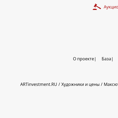
Аукци
О проекте
База
ART INVESTMENT
ARTinvestment.RU
Художники и цены
Максю