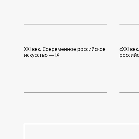
XXI век. Современное российское
«XXI ве
искусство — IX
российс