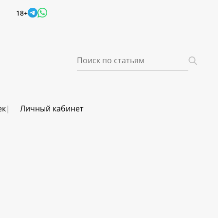
18+
ек
Личный кабинет