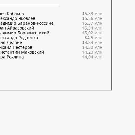
ья Кабаков
$5,83 млн
ександр Яковлев
$5,56 млн
ладимир Баранов-Россине
$5,37 млн
ван Айвазовский
$5,34 млн
ладимир Боровиковский
$5,02 млн
ександр Родченко
$4,5 млн
оня Делоне
$4,34 млн
ихаил Нестеров
$4,30 млн
онстантин Маковский
$4,20 млн
ра Рохлина
$4,04 млн