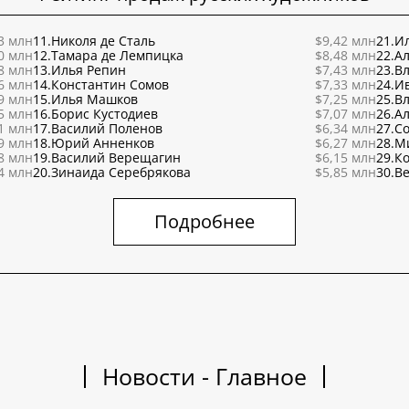
3 млн
11.
Николя де Сталь
$9,42 млн
21.
Ил
0 млн
12.
Тамара де Лемпицка
$8,48 млн
22.
Ал
8 млн
13.
Илья Репин
$7,43 млн
23.
В
6 млн
14.
Константин Сомов
$7,33 млн
24.
И
9 млн
15.
Илья Машков
$7,25 млн
25.
В
5 млн
16.
Борис Кустодиев
$7,07 млн
26.
Ал
1 млн
17.
Василий Поленов
$6,34 млн
27.
С
9 млн
18.
Юрий Анненков
$6,27 млн
28.
М
8 млн
19.
Василий Верещагин
$6,15 млн
29.
К
4 млн
20.
Зинаида Серебрякова
$5,85 млн
30.
Ве
Подробнее
Новости - Главное