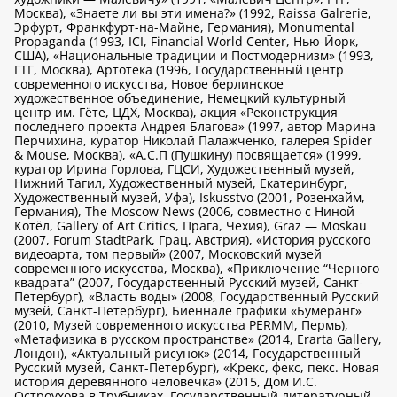
Москва), «Знаете ли вы эти имена?» (1992, Raissa Galrerie,
Эрфурт, Франкфурт-на-Майне, Германия), Monumental
Propaganda (1993, ICI, Financial World Center, Нью-Йорк,
США), «Национальные традиции и Постмодернизм» (1993,
ГТГ, Москва), Артотека (1996, Государственный центр
современного искусства, Новое берлинское
художественное объединение, Немецкий культурный
центр им. Гёте, ЦДХ, Москва), акция «Реконструкция
последнего проекта Андрея Благова» (1997, автор Марина
Перчихина, куратор Николай Палажченко, галерея Spider
& Mouse, Москва), «А.С.П (Пушкину) посвящается» (1999,
куратор Ирина Горлова, ГЦСИ, Художественный музей,
Нижний Тагил, Художественный музей, Екатеринбург,
Художественный музей, Уфа), Iskusstvo (2001, Розенхайм,
Германия), The Moscow News (2006, совместно с Ниной
Котёл, Gallery of Art Critics, Прага, Чехия), Graz — Moskau
(2007, Forum StadtPark, Грац, Австрия), «История русского
видеоарта, том первый» (2007, Московский музей
современного искусства, Москва), «Приключение “Черного
квадрата” (2007, Государственный Русский музей, Санкт-
Петербург), «Власть воды» (2008, Государственный Русский
музей, Санкт-Петербург), Биеннале графики «Бумеранг»
(2010, Музей современного искусства РЕRMM, Пермь),
«Метафизика в русском пространстве» (2014, Erarta Gallery,
Лондон), «Актуальный рисунок» (2014, Государственный
Русский музей, Санкт-Петербург), «Крекс, фекс, пекс. Новая
история деревянного человечка» (2015, Дом И.С.
Остроухова в Трубниках. Государственный литературный