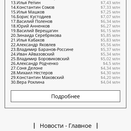
13.
Илья Репин
$7,43 млн
14.
Константин Сомов
$7,33 млн
15.
Илья Машков
$7,25 млн
16.
Борис Кустодиев
$7,07 млн
17.
Василий Поленов
$6,34 млн
18.
Юрий Анненков
$6,27 млн
19.
Василий Верещагин
$6,15 млн
20.
Зинаида Серебрякова
$5,85 млн
21.
Илья Кабаков
$5,83 млн
22.
Александр Яковлев
$5,56 млн
23.
Владимир Баранов-Россине
$5,37 млн
24.
Иван Айвазовский
$5,34 млн
25.
Владимир Боровиковский
$5,02 млн
26.
Александр Родченко
$4,5 млн
27.
Соня Делоне
$4,34 млн
28.
Михаил Нестеров
$4,30 млн
29.
Константин Маковский
$4,20 млн
30.
Вера Рохлина
$4,04 млн
Подробнее
Новости - Главное