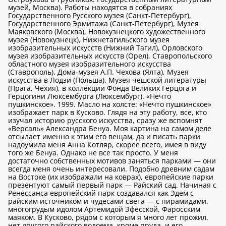
музей, Москва). Работы находятся в собраниях
Государственного Русского музея (Санкт-Петербург),
Государственного Эрмитажа (Санкт-Петербург), Музея
Маяковского (Москва), Новокузнецкого художественного
музея (Новокузнецк), Нижнетагильского музея
изобразительных искусств (Нижний Тагил), Орловского
музея изобразительных искусств (Орел), Ставропольского
областного музея изобразительного искусства
(Ставрополь), Дома-музея А.П. Чехова (Ялта), Музея
искусства в Лодзи (Польша), Музея чешской литературы
(Прага, Чехия), в коллекции Фонда Великих Герцога и
Герцогини Люксембурга (Люксембург). «Нечто
пушкинское». 1999. Масло на холсте: «Нечто пушкинское»
изображает парк в Кусково. Глядя на эту работу, все, кто
изучал историю русского искусства, сразу же вспомнят
«Версаль» Александра Бенуа. Моя картина на самом деле
отсылает именно к этим его вещам, да и писать парки
надоумила меня Анна Котляр, скорее всего, имея в виду
того же Бенуа. Однако не все так просто. У меня
достаточно собственных мотивов заняться парками — они
всегда меня очень интересовали. Подобно древним садам
на Востоке (их изображали на коврах), европейские парки
презентуют самый первый парк — Райский сад. Начиная с
Ренессанса европейский парк создавался как Эдем с
райским источником и чудесами света — с пирамидами,
многогрудым идолом Артемидой Эфесской, Фаросским
маяком. В Кусково, рядом с которым я много лет прожил,
нет другого райского водоема, кроме пруда, и его