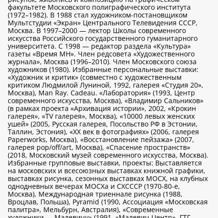
факультете Московского полиграфического института
(1972–1982). В 1988 стал художником-постановщиком
Мультстудии «Экран» Центрального Телевидения СССР,
Москва. В 1997–2000 — лектор Школы современного
искусства Российского государственного гуманитарного
университета. С 1998 — редактор раздела «Культура»
газеты «Время МН». Член редсовета «Художественного
журнала», Москва (1996–2010). Член Московского союза
художников (1980). Избранные персональные выставки:
«Художник и критик» (совместно с художественным
критиком Людмилой Луниной, 1992, галерея «Студия 20»,
Москва), Man Ray. Cadeau. «Лаборатория» (1993, Центр
современного искусства, Москва), «Владимир Сальников»
(в рамках проекта «Архивация истории», 2002, «Крокин
галерея», «TV галерея», Москва), «10000 левых женских
ушей» (2005, Русская галерея, Посольство РФ в Эстонии,
Таллин, Эстония), «ХХ век в фотографиях» (2006, галерея
Paperworks, Москва), «Восстановление пейзажа» (2007,
галерея pop/off/art, Москва), «Спасение пространств»
(2018, Московский музей современного искусства, Москва).
Избранные групповые выставки, проекты: Выставляется
на московских и всесоюзных выставках книжной графики,
выставках рисунка, сезонных выставках МОСХ, на клубных
однодневных вечерах МОСХа и СХСССР (1970-80-е,
Москва), Международная триеннале рисунка (1988,
Вроцлав, Польша), Pyramid (1990, Ассоциация «Московская
палитра», Мельбурн, Австралия), «Современные
художники — Малевичу» (1991, «Малевич Центр», ГТГ,