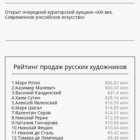
Открыт очередной кураторский аукцион «XXI век.
Современное российское искусство»
Рейтинг продаж русских художников
1.
Марк Ротко
$86,83 млн
2.
Казимир Малевич
$60,00 млн
3.
Василий Кандинский
$41,8 млн
4.
Хаим Сутин
$28,16 млн
5.
Алексей Явленский
$18,59 млн
6.
Марк Шагал
$14,85 млн
7.
Валентин Серов
$14,51 млн
8.
Николай Рерих
$12,09 млн
9.
Наталия Гончарова
$10,88 млн
10.
Николай Фешин
$10,84 млн
11.
Николя де Сталь
$9,42 млн
12.
Тамара де Лемпицка
$8,48 млн