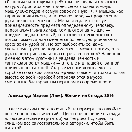
«Я специально ходила к ребятам, рисовала их мышки с
натуры. Аристарх мне принес свою
коллекционную
мышку 80-х годов и самую современную. <…> Мышка, как
карандаш или кисть, или вечное перо, — продолжение
руки человека, его часть. Меня всегда интересует
принадлежность предмета определённому человеку,
персонажу» (
Нина Котёл
). Компьютерная мышка —
предмет недолговечный, она «живет» несколько лет,
потом ломается или сменяется более функциональной,
красивой и удобной. Но вот выбросить ее, даже
сломанную, рука не поднимается — может, потому, что
рука к ней привыкла и она согрета ее теплом? Наверное,
именно в этом художница увидела ценность и
«антикварность» мышки — в тепле и в нашей странной
привязанности к ней. Старые мышки долго лежат в
коробке со всяким компьютерным хламом, и только потом
вместе со всей коробкой отправляются в мусор,
сметенные благородным порывом к современности...
Александр Мареев (Лим). Яблоки на блюде. 2016
Классический постановочный натюрморт. Но какой-то
он не очень классический… Цветовое решение выглядит
аллюзией (если не цитатой) на Петрова-Водкина. Но
слишком все самостоятельно и авторски, чтобы быть
цитатой.