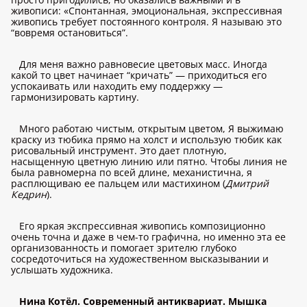
живописи: «Спонтанная, эмоциональная, экспрессивная
живопись требует постоянного контроля. Я называю это
“вовремя остановиться”.
Для меня важно равновесие цветовых масс. Иногда
какой то цвет начинает “кричать” — приходиться его
успокаивать или находить ему поддержку —
гармонизировать картину.
Много работаю чистым, открытым цветом, Я выжимаю
краску из тюбика прямо на холст и использую тюбик как
рисовальный инструмент. Это дает плотную,
насыщенную цветную линию или пятно. Чтобы линия не
была равномерна по всей длине, механистична, я
расплющиваю ее пальцем или мастихином (
Дмитрий
Кедрин
).
Его яркая экспрессивная живопись композиционно
очень точна и даже в чем-то графична, но именно эта ее
организованность и помогает зрителю глубоко
сосредоточиться на художественном высказывании и
услышать художника.
Нина Котёл. Современный антиквариат. Мышка