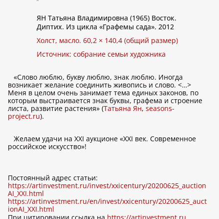
ЯН Татьяна Владимировна (1965) Восток.
Диптих. Из цикла «Графемы сада». 2012
Холст, масло. 60,2 × 140,4 (общий размер)
Источник: собрание семьи художника
«Слово люблю, букву люблю, знак люблю. Иногда
возникает желание соединить живопись и слово. <…>
Меня в целом очень занимает тема единых законов, по
которым выстраивается знак буквы, графема и строение
листа, развитие растения» (
Татьяна Ян
,
seasons-
project.ru
).
Желаем удачи на XXI аукционе «XXI век. Современное
российское искусство»!
Постоянный адрес статьи:
https://artinvestment.ru/invest/xxicentury/20200625_auction
AI_XXI.html
https://artinvestment.ru/en/invest/xxicentury/20200625_auct
ionAI_XXI.html
При цитировании ссылка на
https://artinvestment.ru