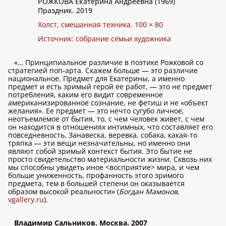
РОЖКОВА Екатерина Андреевна (1969)
Праздник. 2019
Холст, смешанная техника. 100 × 80
Источник: собрание семьи художника
«… Принципиальное различие в поэтике Рожковой со
стратегией поп-арта. Скажем больше — это различие
национальное. Предмет для Екатерины, а именно
предмет и есть зримый герой ее работ, — это не предмет
потребления, каким его видит современное
американизированное сознание, не фетиш и не «объект
желания». Ее предмет — это нечто сугубо личное,
неотъемлемое от бытия, то, с чем человек живет, с чем
он находится в отношениях интимных, что составляет его
повседневность. Занавеска, веревка, собака, какая-то
тряпка — эти вещи незначительны, но именно они
являют собой зримый контекст бытия. Это бытие не
просто свидетельство материальности жизни. Сквозь них
мы способны увидеть иное <восприятие> мира, и чем
больше униженность, профанность этого зримого
предмета, тем в большей степени он оказывается
образом высокой реальности» (
Богдан Мамонов,
vgallery.ru
).
Владимир Сальников. Москва. 2007