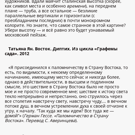
художников. Вдали маячит сталинская высотка (скорее,
как символ места и особенно
времени
), на переднем
плане — труба, а все остальное — безликие
параллельные вертикали и горизонтали (с
преобладанием последних) в почти монохромном
колорите. Но знаете, что самое странное в этой картине?
Убери высотку — и всё равно это будет узнаваемый
московский пейзаж.
Татьяна Ян. Восток. Диптих. Из цикла «Графемы
сада». 2012
«Я присоединился к паломничеству в Страну Востока, то
есть, по видимости, к некоему определенному
начинанию, имеющему место сейчас и никогда более,
однако в действительности, в высшем и подлинном
смысле, это шествие в Страну Востока было не просто
мое и не просто современное мне; шествие к истоку света
текло непрерывно и непрестанно, оно струилось через
все столетия навстречу свету, навстречу чуду,… в вечном
потоке душ, в вечном устремлении духа к своей отчизне к
утру, к началу. “Так куда же мы идем? Все туда же —
домой”» (
Герман Гессе. «Паломничество в Страну
Востока». Перевод С. Аверинцева
).