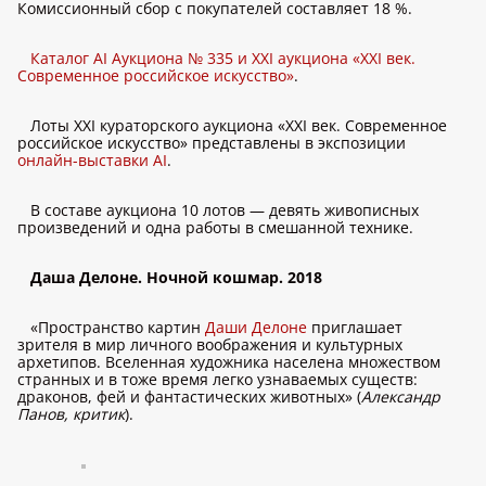
Комиссионный сбор с покупателей составляет 18 %.
Каталог AI Аукциона № 335 и XXI аукциона «XXI век.
Современное российское искусство»
.
Лоты XXI кураторского аукциона «XXI век. Современное
российское искусство» представлены в экспозиции
онлайн-выставки AI
.
В составе аукциона 10 лотов — девять живописных
произведений и одна работы в смешанной технике.
Даша Делоне.
Ночной кошмар. 2018
«Пространство картин
Даши Делоне
приглашает
зрителя в мир личного воображения и культурных
архетипов. Вселенная художника населена множеством
странных и в тоже время легко узнаваемых существ:
драконов, фей и фантастических животных» (
Александр
Панов, критик
).