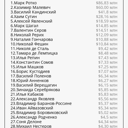
1.
Марк Ротко
$86,83 млн
2.
Казимир Малевич
$60,00 млн
3.
Василий Кандинский
$41,8 млн
4.
Хаим Сутин
$28,16 млн
5.
Алексей Явленский
$18,59 млн
6.
Марк Шагал
$14,85 млн
7.
Валентин Серов
$14,51 млн
8.
Николай Рерих
$12,09 млн
9.
Наталия Гончарова
$10,88 млн
10.
Николай Фешин
$10,84 млн
11.
Николя де Сталь
$9,42 млн
12.
Тамара де Лемпицка
$8,48 млн
13.
Илья Репин
$7,43 млн
14.
Константин Сомов
$7,33 млн
15.
Илья Машков
$7,25 млн
16.
Борис Кустодиев
$7,07 млн
17.
Василий Поленов
$6,34 млн
18.
Юрий Анненков
$6,27 млн
19.
Василий Верещагин
$6,15 млн
20.
Зинаида Серебрякова
$5,85 млн
21.
Илья Кабаков
$5,83 млн
22.
Александр Яковлев
$5,56 млн
23.
Владимир Баранов-Россине
$5,37 млн
24.
Иван Айвазовский
$5,34 млн
25.
Владимир Боровиковский
$5,02 млн
26.
Александр Родченко
$4,5 млн
27.
Соня Делоне
$4,34 млн
28.
Михаил Нестеров
$4,30 млн