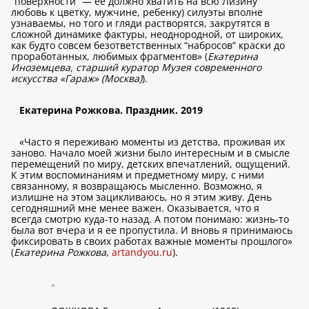
“поверхности” — ее должно хватить на всю Лизину
любовь к цветку, мужчине, ребенку) силуэты вполне
узнаваемы, но того и гляди растворятся, закрутятся в
сложной динамике фактуры, неоднородной, от широких,
как будто совсем безответственных “набросов” краски до
проработанных, любимых фрагментов» (
Екатерина
Иноземцева, старший куратор Музея современного
искусства «Гараж» (Москва)
).
Екатерина Рожкова. Праздник. 2019
«Часто я переживаю моменты из детства, проживая их
заново. Начало моей жизни было интересным и в смысле
перемещений по миру, детских впечатлений, ощущений.
К этим воспоминаниям и предметному миру, с ними
связанному, я возвращаюсь мысленно. Возможно, я
излишне на этом зацикливаюсь, но я этим живу. День
сегодняшний мне менее важен. Оказывается, что я
всегда смотрю куда-то назад. А потом понимаю: жизнь-то
была вот вчера и я ее пропустила. И вновь я принимаюсь
фиксировать в своих работах важные моменты прошлого»
(
Екатерина Рожкова
,
artandyou.ru
).