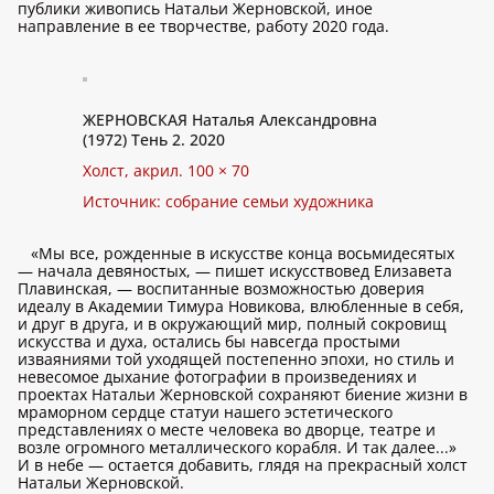
публики живопись Натальи Жерновской, иное
направление в ее творчестве, работу 2020 года.
ЖЕРНОВСКАЯ Наталья Александровна
(1972) Тень 2. 2020
Холст, акрил. 100 × 70
Источник: собрание семьи художника
«Мы все, рожденные в искусстве конца восьмидесятых
— начала девяностых, — пишет искусствовед Елизавета
Плавинская, — воспитанные возможностью доверия
идеалу в Академии Тимура Новикова, влюбленные в себя,
и друг в друга, и в окружающий мир, полный сокровищ
искусства и духа, остались бы навсегда простыми
изваяниями той уходящей постепенно эпохи, но стиль и
невесомое дыхание фотографии в произведениях и
проектах Натальи Жерновской сохраняют биение жизни в
мраморном сердце статуи нашего эстетического
представлениях о месте человека во дворце, театре и
возле огромного металлического корабля. И так далее...»
И в небе — остается добавить, глядя на прекрасный холст
Натальи Жерновской.