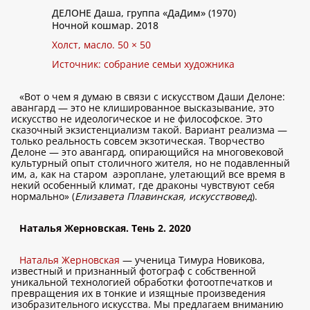
ДЕЛОНЕ Даша, группа «ДаДим» (1970)
Ночной кошмар. 2018
Холст, масло. 50 × 50
Источник: собрание семьи художника
«Вот о чем я думаю в связи с искусством Даши Делоне:
авангард — это не клишированное высказывание, это
искусство не идеологическое и не философское. Это
сказочный экзистенциализм такой. Вариант реализма —
только реальность совсем экзотическая. Творчество
Делоне — это авангард, опирающийся на многовековой
культурный опыт столичного жителя, но не подавленный
им, а, как на старом аэроплане, улетающий все время в
некий особенный климат, где драконы чувствуют себя
нормально» (
Елизавета Плавинская, искусствовед
).
Наталья Жерновская. Тень 2. 2020
Наталья Жерновская
— ученица Тимура Новикова,
известный и признанный фотограф с собственной
уникальной технологией обработки фотоотпечатков и
превращения их в тонкие и изящные произведения
изобразительного искусства. Мы предлагаем вниманию