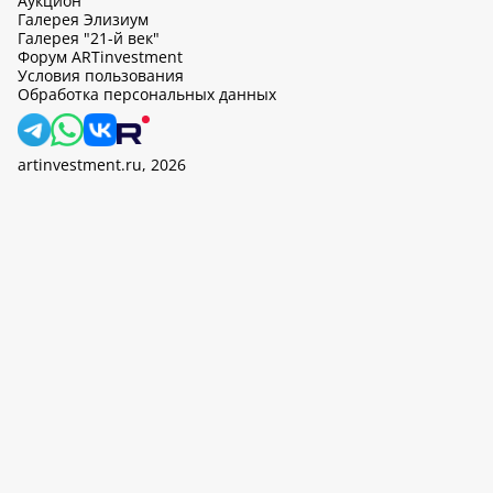
Аукцион
Галерея Элизиум
Галерея "21-й век"
Форум ARTinvestment
Условия пользования
Обработка персональных данных
artinvestment.ru, 2026
На этом сайте используются cookie, может вестись сбор данных
об IP-адресах и местоположении пользователей. Продолжив
работу с этим сайтом, вы подтверждаете свое согласие на
обработку персональных данных в соответствии с законом N
152-ФЗ «О персональных данных» и
«Политикой ООО «АртИн»
в отношении обработки персональных данных».