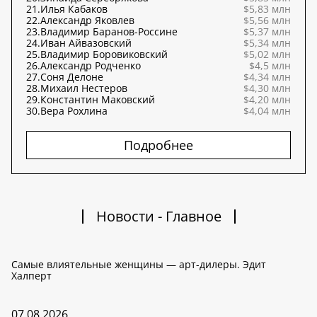
21.
Илья Кабаков
$5,83 млн
22.
Александр Яковлев
$5,56 млн
23.
Владимир Баранов-Россине
$5,37 млн
24.
Иван Айвазовский
$5,34 млн
25.
Владимир Боровиковский
$5,02 млн
26.
Александр Родченко
$4,5 млн
27.
Соня Делоне
$4,34 млн
28.
Михаил Нестеров
$4,30 млн
29.
Константин Маковский
$4,20 млн
30.
Вера Рохлина
$4,04 млн
Подробнее
Новости - Главное
Самые влиятельные женщины — арт-дилеры. Эдит
Халперт
07.08.2026