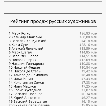
Рейтинг продаж русских художников
1.
Марк Ротко
$86,83 млн
2.
Казимир Малевич
$60,00 млн
3.
Василий Кандинский
$41,8 млн
4.
Хаим Сутин
$28,16 млн
5.
Алексей Явленский
$18,59 млн
6.
Марк Шагал
$14,85 млн
7.
Валентин Серов
$14,51 млн
8.
Николай Рерих
$12,09 млн
9.
Наталия Гончарова
$10,88 млн
10.
Николай Фешин
$10,84 млн
11.
Николя де Сталь
$9,42 млн
12.
Тамара де Лемпицка
$8,48 млн
13.
Илья Репин
$7,43 млн
14.
Константин Сомов
$7,33 млн
15.
Илья Машков
$7,25 млн
16.
Борис Кустодиев
$7,07 млн
17.
Василий Поленов
$6,34 млн
18.
Юрий Анненков
$6,27 млн
19.
Василий Верещагин
$6,15 млн
20.
Зинаида Серебрякова
$5,85 млн