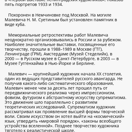
пять портретов 1933 и 1934.
Похоронен в Немчиновке под Москвой. На могиле
Малевича Н. М. Суетиным был установлен памятник в
виде куба.
Мемориальные ретроспективы работ Малевича
неоднократно организовывались в России и за рубежом.
Наиболее значительные выставки, посвященные его
творчеству, прошли в 1988–1989 в Москве (ГТГ),
Ленинграде (ГРМ), Амстердаме (Музей Стеделийк), в
2000 — в Русском музее в Санкт-Петербурге, в 2003 — в
Музее Гуггенхайма в Нью-Йорке и Берлине.
Малевич — крупнейший художник начала ХХ столетия,
один из ведущих представителей русского авангарда. Не
получив какого-либо систематического образования,
Малевич менее чем за десять лет прошел путь от
передвижнического реализма через импрессионизм,
фовизм, футуризм к абстрактному искусству супрематизма.
Это движение шло параллельно с развитием
теоретических исследований. Супрематизм художник
рассматривал как проявление высшей формы творческой
воли. Своим искусством он хотел выйти на «космический»
язык, утвердить «мировой порядок», «законы всеобщего
устройства вселенной». Позднее творчество художника
тяготело к реалистической школе.