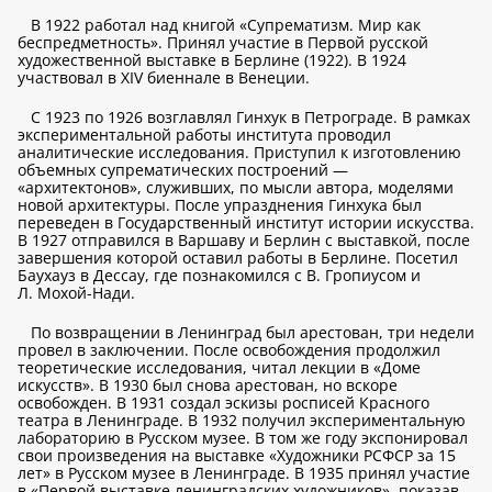
В 1922 работал над книгой «Супрематизм. Мир как
беспредметность». Принял участие в Первой русской
художественной выставке в Берлине (1922). В 1924
участвовал в XIV биеннале в Венеции.
С 1923 по 1926 возглавлял Гинхук в Петрограде. В рамках
экспериментальной работы института проводил
аналитические исследования. Приступил к изготовлению
объемных супрематических построений —
«архитектонов», служивших, по мысли автора, моделями
новой архитектуры. После упразднения Гинхука был
переведен в Государственный институт истории искусства.
В 1927 отправился в Варшаву и Берлин с выставкой, после
завершения которой оставил работы в Берлине. Посетил
Баухауз в Дессау, где познакомился с В. Гропиусом и
Л. Мохой-Нади.
По возвращении в Ленинград был арестован, три недели
провел в заключении. После освобождения продолжил
теоретические исследования, читал лекции в «Доме
искусств». В 1930 был снова арестован, но вскоре
освобожден. В 1931 создал эскизы росписей Красного
театра в Ленинграде. В 1932 получил экспериментальную
лабораторию в Русском музее. В том же году экспонировал
свои произведения на выставке «Художники РСФСР за 15
лет» в Русском музее в Ленинграде. В 1935 принял участие
в «Первой выставке ленинградских художников», показав