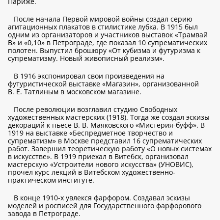
Париже.
После начала Первой мировой войны создал серию
агитационных плакатов в стилистике лубка. В 1915 был
одним из организаторов и участников выставок «Трамвай
В» и «0,10» в Петрограде, где показал 10 супрематических
полотен. Выпустил брошюру «От кубизма и футуризма к
супрематизму. Новый живописный реализм».
В 1916 экспонировал свои произведения на
футуристической выставке «Магазин», организованной
В. Е. Татлиным в московском магазине.
После революции возглавил студию Свободных
художественных мастерских (1918). Тогда же создал эскизы
декораций к пьесе В. В. Маяковского «Мистерия-буфф». В
1919 на выставке «Беспредметное творчество и
супрематизм» в Москве представил 16 супрематических
работ. Завершил теоретическую работу «О новых системах
в искусстве». В 1919 приехал в Витебск, организовал
мастерскую «Устроители нового искусства» (УНОВИС),
прочел курс лекций в Витебском художественно-
практическом институте.
В конце 1910-х увлекся фарфором. Создавал эскизы
моделей и росписей для Государственного фарфорового
завода в Петрограде.