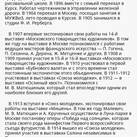
рисовальной школе. В 1896 вместе с семьей переехал в
Курск. Работал чертежником в Управлении железной
дороги. В 1904 переехал в Москву, посещал занятия в
МУЖВиЗ, лето проводил в Курске. В 1905 занимался в
студии Ф. И. Рерберга.
В 1907 впервые экспонировал свои работы на 14-й
выставке «Московского товарищества художников». В том
же году на выставке в Москве познакомился с работами
ведущих мастеров французского искусства — П. Гогена,
П. Сезанна, А. Дерена, Ж. Метценже и других. В 1908 и
1909 принял участие в 15-й и 16-й выставках «Московского
товарищества художников». В 1910 участвовал в первой
выставке «Бубнового валета» и с этого времени стал
постоянным экспонентом этого объединения. В 1911–1912
участвовал в выставках «Союза молодежи», в 1912 — в
выставке «Ослиный хвост». Познакомился с
М. В. Матюшиным, который стал впоследствии одним из
наиболее близких его друзей.
В 1913 вступил в «Союз молодежи», экспонировал свои
работы на выставке «Мишень». В том же году Малевич,
М. В. Матюшин и А. Крученых осуществили в Луна-парке в
Москве постановку оперы «Победа над солнцем», которая
стала своего рода манифестом Первого всероссийского
съезда футуристов. В 1914 вышел из «Союза молодежи»,
принял участие в выставках Салона независимых в