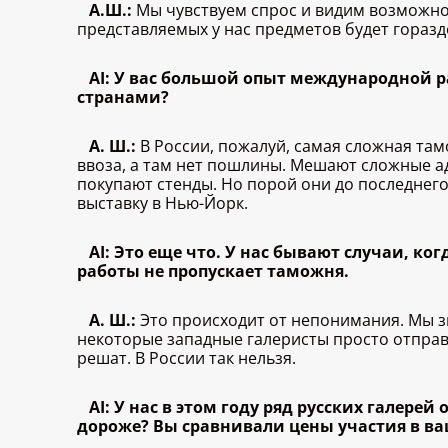
А.Ш.:
Мы чувствуем спрос и видим возможнос
представляемых у нас предметов будет горазд
AI: У вас большой опыт международной р
странами?
А. Ш.:
В России, пожалуй, самая сложная та
ввоза, а там нет пошлины. Мешают сложные 
покупают стенды. Но порой они до последнего
выставку в Нью-Йорк.
AI: Это еще что. У нас бывают случаи, ко
работы не пропускает таможня.
А. Ш.:
Это происходит от непонимания. Мы зн
некоторые западные галеристы просто отправл
решат. В России так нельзя.
AI: У нас в этом году ряд русских галерей
дороже? Вы сравнивали цены участия в ва