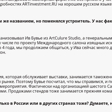
одробностях ARTinvestment.RU на хорошем русском языке
ем же названием, но поменялся устроитель. У нас 
анизовывал Ив Бувье из ArtCulure Studio, а генеральны
 числе по проекту Международного салона изящных искус
4 года, мы продолжаем общаться, у Ива сейчас много д
он.
ия, которая обслуживает выставки, занимается тамож
м рынке. Поэтому Бувье посчитал, что мы справимся, и 
ероприятия. Фактически над организацией шестого Сало
зями. Продажами стендов тоже занимается прежняя кома
лько в России или в других странах тоже? Думаете, 