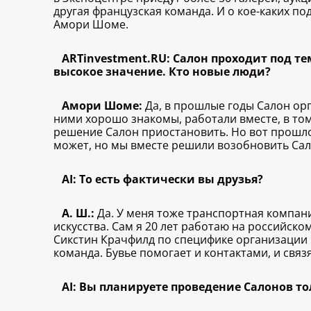
другая французская команда. И о кое-каких п
Амори Шоме.
ARTinvestment.RU: Салон проходит под т
высокое значение. Кто новые люди?
Амори Шоме:
Да, в прошлые годы Салон орг
ними хорошо знакомы, работали вместе, в том
решение Салон приостановить. Но вот прошло 
может, но мы вместе решили возобновить Сал
AI: То есть фактически вы друзья?
А. Ш.:
Да. У меня тоже транспортная компан
искусства. Сам я 20 лет работаю на российско
Сикстин Крачфилд по специфике организации м
команда. Бувье помогает и контактами, и свя
AI: Вы планируете проведение Салонов то