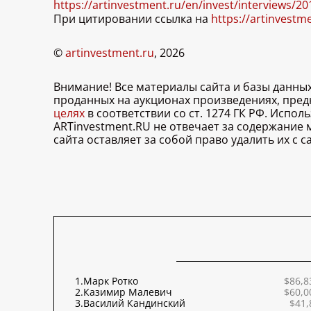
https://artinvestment.ru/en/invest/interviews/2
При цитировании ссылка на
https://artinvestm
©
artinvestment.ru
, 2026
Внимание! Все материалы сайта и базы данны
проданных на аукционах произведениях, пре
целях
в соответствии со ст. 1274 ГК РФ. Испо
ARTinvestment.RU не отвечает за содержание
сайта оставляет за собой право удалить их с
1.
Марк Ротко
$86,8
2.
Казимир Малевич
$60,0
3.
Василий Кандинский
$41,