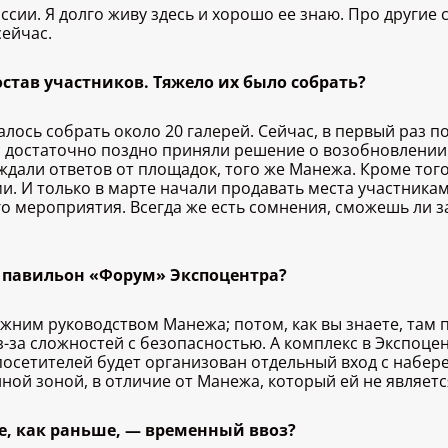
сии. Я долго живу здесь и хорошо ее знаю. Про другие 
сейчас.
остав участников. Тяжело их было собрать?
лось собрать около 20 галерей. Сейчас, в первый раз по
ы достаточно поздно приняли решение о возобновлении
ждали ответов от площадок, того же Манежа. Кроме тог
. И только в марте начали продавать места участникам.
о мероприятия. Всегда же есть сомнения, сможешь ли 
и павильон «Форум» Экспоцентра?
жним руководством Манежа; потом, как вы знаете, там
-за сложностей с безопасностью. А комплекс в Экспоцен
я посетителей будет организован отдельный вход с набер
ой зоной, в отличие от Манежа, который ей не являетс
же, как раньше, — временный ввоз?