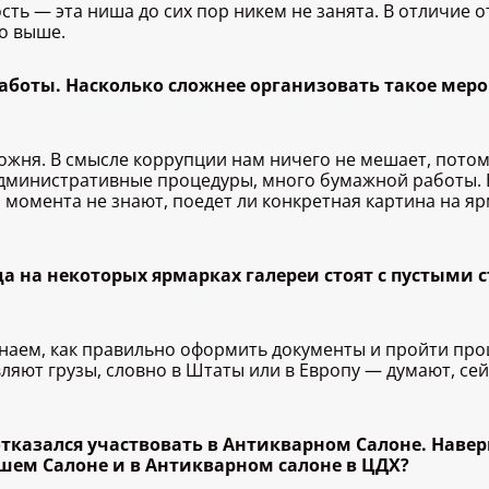
ть — эта ниша до сих пор никем не занята. В отличие о
о выше.
аботы. Насколько сложнее организовать такое меро
можня. В смысле коррупции нам ничего не мешает, пото
административные процедуры, много бумажной работы. 
 момента не знают, поедет ли конкретная картина на яр
гда на некоторых ярмарках галереи стоят с пустыми 
аем, как правильно оформить документы и пройти проц
яют грузы, словно в Штаты или в Европу — думают, сейч
 отказался участвовать в Антикварном Салоне. Наверн
шем Салоне и в Антикварном салоне в ЦДХ?