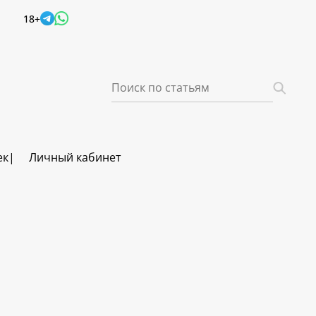
18+
ек
Личный кабинет