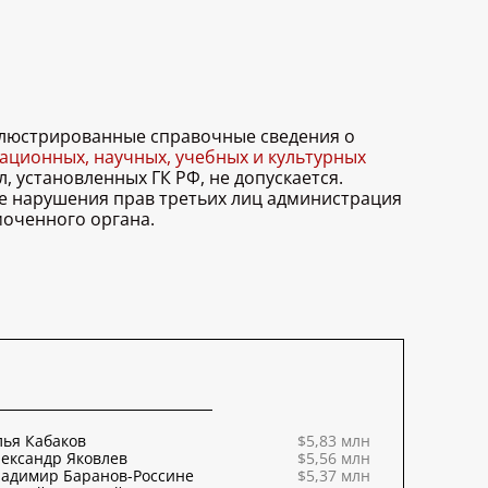
иллюстрированные справочные сведения о
ционных, научных, учебных и культурных
, установленных ГК РФ, не допускается.
ае нарушения прав третьих лиц администрация
моченного органа.
ья Кабаков
$5,83 млн
ександр Яковлев
$5,56 млн
ладимир Баранов-Россине
$5,37 млн