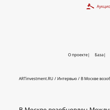
Аукци
О проекте
База
ARTinvestment.RU
Интервью
В Москве возо
В Москве возобновлен Между