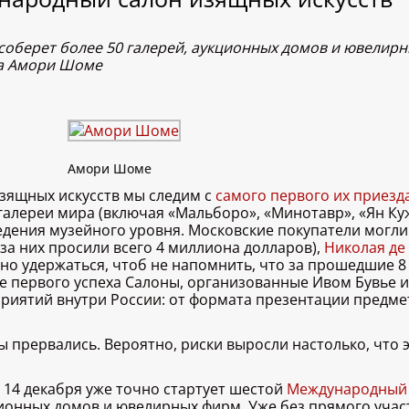
и соберет более 50 галерей, аукционных домов и ювелир
на Амори Шоме
Амори Шоме
зящных искусств мы следим с
самого первого их приезда
алереи мира (включая «Мальборо», «Минотавр», «Ян Куж
ения музейного уровня. Московские покупатели могли 
за них просили всего 4 миллиона долларов),
Николая де
дно удержаться, чтоб не напомнить, что за прошедшие 
ле первого успеха Салоны, организованные Ивом Бувье и 
риятий внутри России: от формата презентации предме
ны прервались. Вероятно, риски выросли настолько, что
 14 декабря уже точно стартует шестой
Международный 
кционных домов и ювелирных фирм. Уже без прямого уча