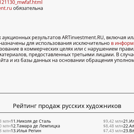
0121130_mwfaf.html
ent.ru
обязательна
х аукционных результатов ARTinvestment.RU, включая 
дназначены для использования исключительно
в информа
льзование в коммерческих целях или с нарушением правил
 материалов, предоставленных третьими лицами. В случ
 сайта и из базы данных на основании обращения уполно
Рейтинг продаж русских художников
3 млн
11.
Николя де Сталь
$9,42 млн
21.
Ил
0 млн
12.
Тамара де Лемпицка
$8,48 млн
22.
Ал
8 млн
13.
Илья Репин
$7,43 млн
23.
В