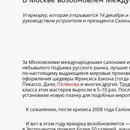
VI ярмарку, которая открывается 14 декабря 
руководством устроителя и президента Сало
За Московскими международными салонами и
небывалого подъема русского рынка, лучшие г
по-настоящему выдающиеся мировые произвед
оформления шедевры Фрэнсиса Бэкона (тогда 
Пикассо, Дали,
Полякова
и многих других. Тру
класса этих мастеров выросли в 5–10 раз. Пос
установили новую планку для подобных мероп
К сожалению, после кризиса 2008 года Сало
И вот в этом году ярмарка возобновляется —
в Экспоцентре приедут более 50 галерей, ау