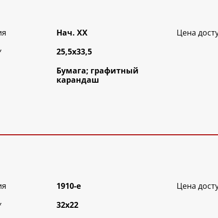
ия
Нач. XX
Цена дост
*
25,5х33,5
Бумага; графитный
карандаш
ия
1910-е
Цена дост
*
32х22