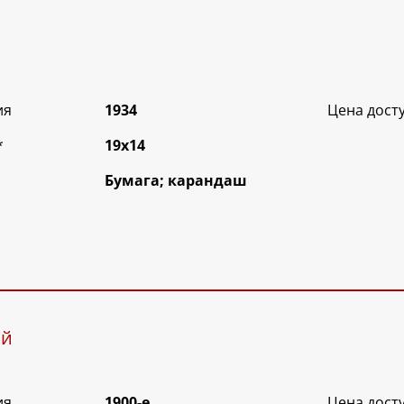
ия
1934
Цена дост
*
19х14
Бумага; карандаш
ой
ия
1900-е
Цена дост