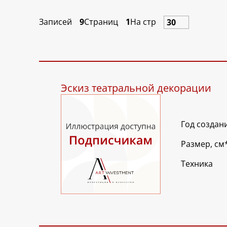
Записей
9
Страниц
1
На стр
Эскиз театральной декорации
Год создан
Размер, см
Техника