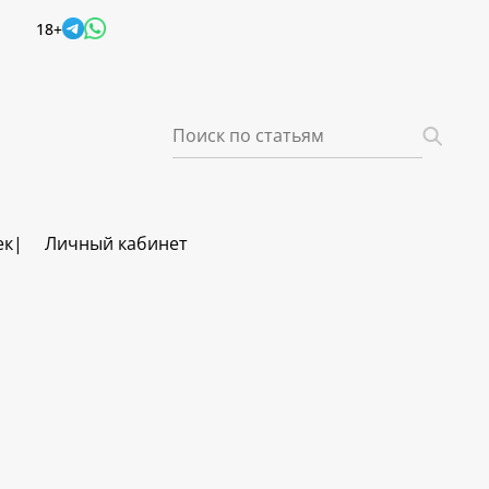
18+
ек
Личный кабинет