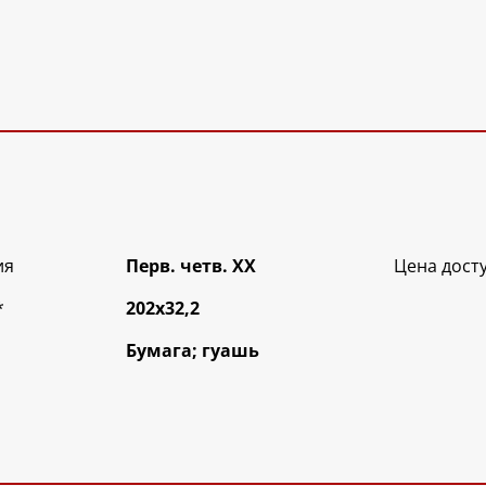
ия
Перв. четв. XX
Цена дост
*
202х32,2
Бумага; гуашь