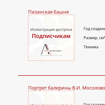
Пизанская башня
Год создан
Размер, см
Техника
Портрет балерины В.И. Мосолов
Год создан