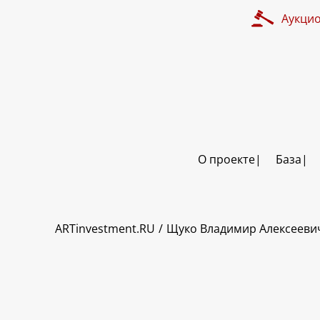
Аукци
О проекте
База
ART INVESTMENT
ARTinvestment.RU
Щуко Владимир Алексееви