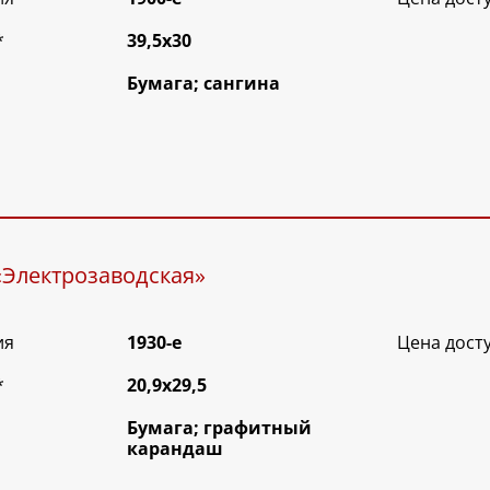
*
39,5х30
Бумага; сангина
«Электрозаводская»
ия
1930-е
Цена дост
*
20,9х29,5
Бумага; графитный
карандаш