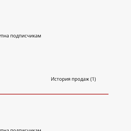
упна подписчикам
История продаж (1)
упна подписчикам