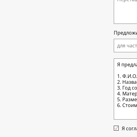
Предложи
для час
Я сог