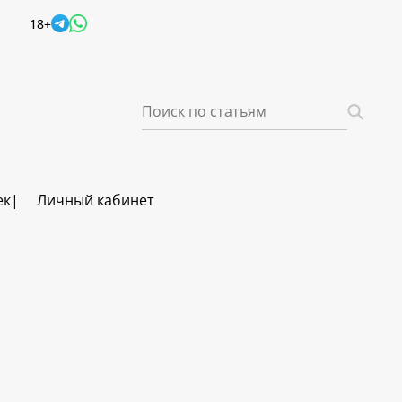
18+
ек
Личный кабинет