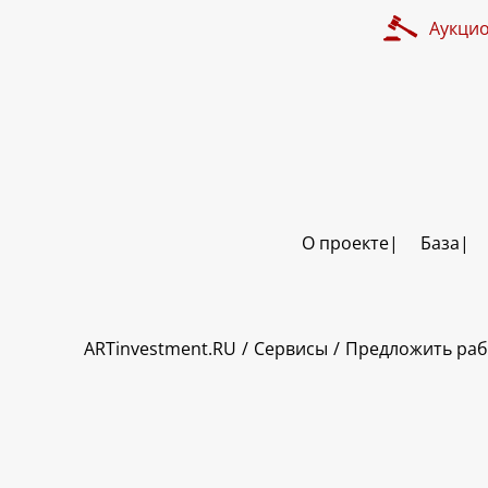
Аукци
О проекте
База
ART INVESTMENT
ARTinvestment.RU
Сервисы
Предложить раб