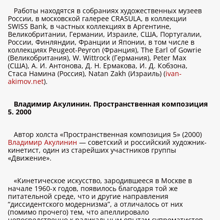
Работы находятся в собраниях художественных музеев
России, в московской галерее CRASULA, в коллекции
SWISS Bank, в частных коллекциях в Аргентине,
Великобритании, Германии, Израиле, США, Португалии,
России, Финляндии, Франции и Японии, в том числе в
коллекциях Peugeot-Peyron (Франция), The Earl of Gowrie
(Великобритания), W. Wittrock (Германия), Peter Мах
(США), А. И. Антонова, Д. Н. Ермакова, И. Д. Кобзона,
Стаса Намина (Россия), Natan Zakh (Израиль) (
ivan-
akimov.net
).
Владимир Акулинин. Пространственная композиция
5. 2000
Автор холста «Пространственная композиция 5» (2000)
Владимир Акулинин
— советский и российский художник-
кинетист, один из старейших участников группы
«Движение».
«Кинетическое искусство, зародившееся в Москве в
начале 1960-х годов, появилось благодаря той же
питательной среде, что и другие направления
“диссидентского модернизма”, а отличалось от них
(помимо прочего) тем, что апеллировало
непосредственно к радикальным опытам супрематистов,