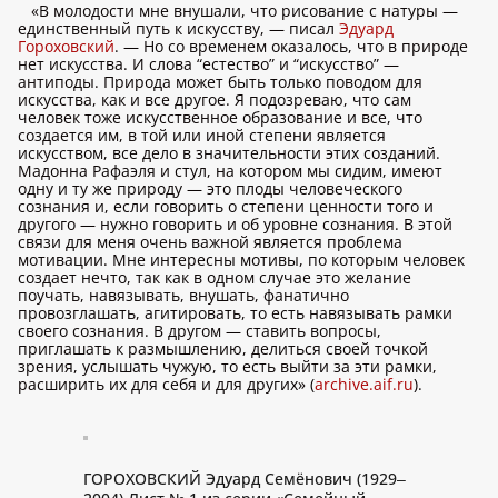
«В молодости мне внушали, что рисование с натуры —
единственный путь к искусству, — писал
Эдуард
Гороховский
. — Но со временем оказалось, что в природе
нет искусства. И слова “естество” и “искусство” —
антиподы. Природа может быть только поводом для
искусства, как и все другое. Я подозреваю, что сам
человек тоже искусственное образование и все, что
создается им, в той или иной степени является
искусством, все дело в значительности этих созданий.
Мадонна Рафаэля и стул, на котором мы сидим, имеют
одну и ту же природу — это плоды человеческого
сознания и, если говорить о степени ценности того и
другого — нужно говорить и об уровне сознания. В этой
связи для меня очень важной является проблема
мотивации. Мне интересны мотивы, по которым человек
создает нечто, так как в одном случае это желание
поучать, навязывать, внушать, фанатично
провозглашать, агитировать, то есть навязывать рамки
своего сознания. В другом — ставить вопросы,
приглашать к размышлению, делиться своей точкой
зрения, услышать чужую, то есть выйти за эти рамки,
расширить их для себя и для других» (
archive.aif.ru
).
ГОРОХОВСКИЙ Эдуард Семёнович (1929‒