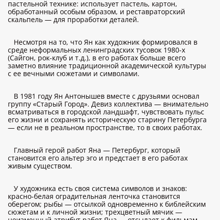
пастельной технике: использует пастель, картон,
обработанный особым образом, и реставраторский
скальпель — для проработки деталей.
Несмотря на то, что Ян как художник формировался в
среде неформальных ленинградских тусовок 1980-х
(Сайгон, рок-клуб и т.д.), в его работах больше всего
заметно влияние традиционной академической культуры
с ее вечными сюжетами и символами.
В 1981 году Ян Антонышев вместе с друзьями основал
группу «Старый Город». Девиз коллектива — внимательно
всматриваться в городской ландшафт, чувствовать пульс
его жизни и сохранять историческую старину Петербурга
— если не в реальном пространстве, то в своих работах.
Главный герой работ Яна — Петербург, который
становится его альтер эго и предстает в его работах
живым существом.
У художника есть своя система символов и знаков:
красно-белая оградительная ленточка становится
оберегом; рыбы — отсылкой одновременно к библейским
сюжетам и к личной жизни; трехцветный мячик —
неизменный атрибут работ Яна — отсылает к фильмам