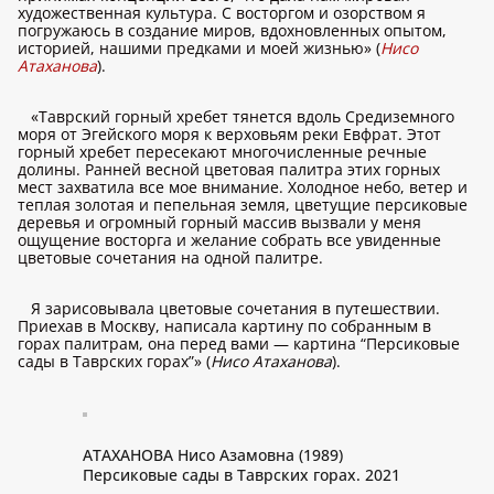
художественная культура. С восторгом и озорством я
погружаюсь в создание миров, вдохновленных опытом,
историей, нашими предками и моей жизнью» (
Нисо
Атаханова
).
«Таврский горный хребет тянется вдоль Средиземного
моря от Эгейского моря к верховьям реки Евфрат. Этот
горный хребет пересекают многочисленные речные
долины. Ранней весной цветовая палитра этих горных
мест захватила все мое внимание. Холодное небо, ветер и
теплая золотая и пепельная земля, цветущие персиковые
деревья и огромный горный массив вызвали у меня
ощущение восторга и желание собрать все увиденные
цветовые сочетания на одной палитре.
Я зарисовывала цветовые сочетания в путешествии.
Приехав в Москву, написала картину по собранным в
горах палитрам, она перед вами — картина “Персиковые
сады в Таврских горах”» (
Нисо Атаханова
).
АТАХАНОВА Нисо Азамовна (1989)
Персиковые сады в Таврских горах. 2021