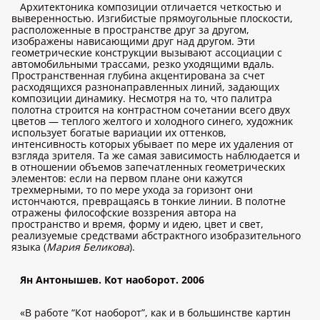
Архитектоника композиции отличается четкостью и
выверенностью. Изгибистые прямоугольные плоскости,
расположенные в пространстве друг за другом,
изображены нависающими друг над другом. Эти
геометрические конструкции вызывают ассоциации с
автомобильными трассами, резко уходящими вдаль.
Пространственная глубина акцентирована за счет
расходящихся разнонаправленных линий, задающих
композиции динамику. Несмотря на то, что палитра
полотна строится на контрастном сочетании всего двух
цветов — теплого желтого и холодного синего, художник
использует богатые вариации их оттенков,
интенсивность которых убывает по мере их удаления от
взгляда зрителя. Та же самая зависимость наблюдается и
в отношении объемов запечатленных геометрических
элементов: если на первом плане они кажутся
трехмерными, то по мере ухода за горизонт они
истончаются, превращаясь в тонкие линии. В полотне
отражены философские воззрения автора на
пространство и время, форму и идею, цвет и свет,
реализуемые средствами абстрактного изобразительного
языка (
Мария Беликова
).
Ян Антонышев. Кот наоборот. 2006
«В работе “Кот наоборот”, как и в большинстве картин