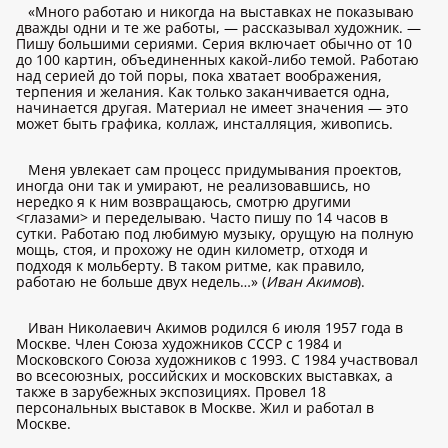
«Много работаю и никогда на выставках не показываю
дважды одни и те же работы, — рассказывал художник. —
Пишу большими сериями. Серия включает обычно от 10
до 100 картин, объединенных какой-либо темой. Работаю
над серией до той поры, пока хватает воображения,
терпения и желания. Как только заканчивается одна,
начинается другая. Материал не имеет значения — это
может быть графика, коллаж, инсталляция, живопись.
Меня увлекает сам процесс придумывания проектов,
иногда они так и умирают, не реализовавшись, но
нередко я к ним возвращаюсь, смотрю другими
<глазами> и переделываю. Часто пишу по 14 часов в
сутки. Работаю под любимую музыку, орущую на полную
мощь, стоя, и прохожу не один километр, отходя и
подходя к мольберту. В таком ритме, как правило,
работаю не больше двух недель…» (
Иван Акимов
).
Иван Николаевич Акимов родился 6 июля 1957 года в
Москве. Член Союза художников СССР с 1984 и
Московского Союза художников с 1993. С 1984 участвовал
во всесоюзных, российских и московских выставках, а
также в зарубежных экспозициях. Провел 18
персональных выставок в Москве. Жил и работал в
Москве.