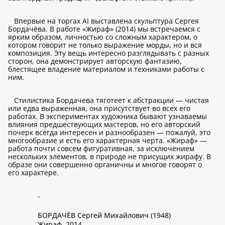
Впервые на торгах AI выставлена скульптура Сергея
Бордачёва. В работе «Жираф» (2014) мы встречаемся с
ярким образом, личностью со сложным характером, о
котором говорит не только выражение морды, но и вся
композиция. Эту вещь интересно разглядывать с разных
сторон, она демонстрирует авторскую фантазию,
блестящее владение материалом и техниками работы с
ним.
Стилистика Бордачева тяготеет к абстракции — чистая
или едва выраженная, она присутствует во всех его
работах. В экспериментах художника бывают узнаваемы
влияния предшествующих мастеров, но его авторский
почерк всегда интересен и разнообразен — пожалуй, это
многообразие и есть его характерная черта. «Жираф» —
работа почти совсем фигуративная, за исключением
нескольких элементов, в природе не присущих жирафу. В
образе они совершенно органичны и многое говорят о
его характере.
БОРДАЧЁВ Сергей Михайлович (1948)
Жираф. 2014