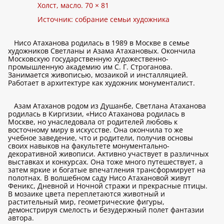
Холст, масло. 70 × 81
Источник: собрание семьи художника
Нисо Атаханова родилась в 1989 в Москве в семье
художников Светланы и Азама Атахановых. Окончила
Московскую государственную художественно-
промышленную академию им С. Г. Строганова.
Занимается живописью, мозаикой и инсталляцией.
Работает в архитектуре как художник монументалист.
Азам Атаханов родом из Душанбе, Светлана Атаханова
родилась в Киргизии, «Нисо Атаханова родилась в
Москве, но унаследовала от родителей любовь к
восточному миру в искусстве. Она окончила то же
учебное заведение, что и родители, получив основы
своих навыков на факультете монументально-
декоративной живописи. Активно участвует в различных
выставках и конкурсах. Она тоже много путешествует, а
затем яркие и богатые впечатления трансформирует на
полотнах. В волшебном саду Нисо Атахановой живут
Феникс, Дневной и Ночной стражи и прекрасные птицы.
В мозаике цвета переплетаются животный и
растительный мир, геометрические фигуры,
демонстрируя смелость и безудержный полет фантазии
автора.