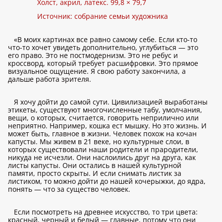
Холст, акрил, латекс. 99,8 × 79,7
Источник: собрание семьи художника
«В моих картинах все равно самому себе. Если кто-то
что-то хочет увидеть дополнительно, углубиться — это
его право. Это не постмодернизм. Это не ребус и
кроссворд, который требует расшифровки. Это прямое
визуальное ощущение. Я свою работу закончила, а
дальше работа зрителя.
Я хочу дойти до самой сути. Цивилизацией выработаны
этикеты, существуют многочисленные табу, умолчания,
вещи, о которых, считается, говорить неприлично или
неприятно. Например, кошка ест мышку. Но это жизнь. И
может быть, главное в жизни. Человек похож на кочан
капусты. Мы живем в 21 веке, но культурные слои, в
которых существовали наши родители и прародители,
никуда не исчезли. Они наслоились друг на друга, как
листы капусты. Они остались в нашей культурной
памяти, просто скрыты. И если снимать листик за
листиком, то можно дойти до нашей кочерыжки, до ядра,
понять — что за существо человек.
Если посмотреть на древнее искусство, то три цвета:
красный, черный и белый — главные, потому что они