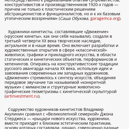
конструктивистов и производственников 1920-х годов —
причем не только к пластическим решениям
абстракционистов и функционалистов, но и к их базовым
утопическим воззрениям» (
Саша Обухова
,
garagemca.org
).
Художники-кинетисты, составлявшие «Движение»
(«русские кинеты», как они себя называли), создали в
третьей четверти XX века творческое наследие,
актуальное и в наше время. Оно включает разработки и
художественные открытия в сфере «классической»
живописи, графики и прикладного искусства, в области
статических и кинетических объектов, перформансов и
хепенингов. Опираясь на конструктивистские традиции
русского авангарда начала XX века, используя идеи и
завоевания современных им западных художников,
«Движение» стремилось к синтезу искусств, объединяя
передовое звучание так называемой «конкретной
музыки» с мимансом и структурные живописно-
графические геометризмы с кинетической скульптурой
(
artinvestment.ru
).
Содружество художников-кинетистов Владимир
Акулинин сравнил с «Великолепной семеркой» Джона
Стерджеса — «рыцари нового искусства, художники,
вместе приходят к близким эстетическим практикам,
основу которых составляли, однако, совершенно разные