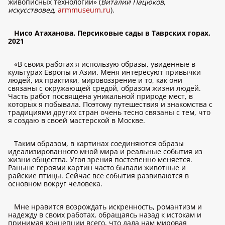
живописных технологий» (
Виталий Пацюков,
искусствовед,
armmuseum.ru
).
Нисо Атаханова. Персиковые сады в Таврских горах.
2021
«В своих работах я использую образы, увиденные в
культурах Европы и Азии. Меня интересуют привычки
людей, их практики, мировоззрение и то, как они
связаны с окружающей средой, образом жизни людей.
Часть работ посвящена уникальной природе мест, в
которых я побывала. Поэтому путешествия и знакомства с
традициями других стран очень тесно связаны с тем, что
я создаю в своей мастерской в Москве.
Таким образом, в картинах соединяются образы
идеализированного мной мира и реальные события из
жизни общества. Угол зрения постепенно меняется.
Раньше героями картин часто бывали животные и
райские птицы. Сейчас все события развиваются в
основном вокруг человека.
Мне нравится возрождать искренность, романтизм и
надежду в своих работах, обращаясь назад к истокам и
принимая концепции всего, что дала нам мировая