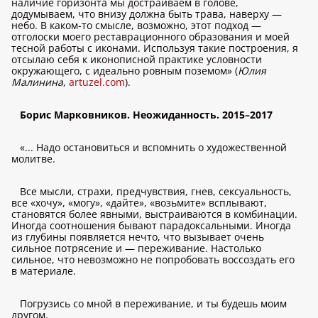
наличие горизонта мы достраиваем в голове,
додумываем, что внизу должна быть трава, наверху —
небо. В каком-то смысле, возможно, этот подход —
отголоски моего реставрационного образования и моей
тесной работы с иконами. Используя такие построения, я
отсылаю себя к иконописной практике условности
окружающего, с идеально ровным поземом» (
Юлия
Малинина
,
artuzel.com
).
Борис Марковников. Неожиданность. 2015–2017
«... Надо остановиться и вспомнить о художественной
молитве.
Все мысли, страхи, предчувствия, гнев, сексуальность,
все «хочу», «могу», «дайте», «возьмите» всплывают,
становятся более явными, выстраиваются в комбинации.
Иногда соотношения бывают парадоксальными. Иногда
из глубины появляется нечто, что вызывает очень
сильное потрясение и — переживание. Настолько
сильное, что невозможно не попробовать воссоздать его
в материале.
Погрузись со мной в переживание, и ты будешь моим
другом.