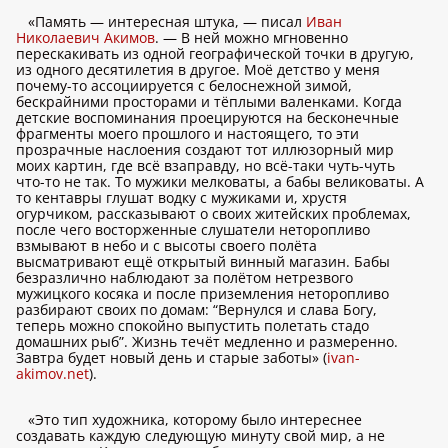
«Память — интересная штука, — писал
Иван
Николаевич Акимов
. — В ней можно мгновенно
перескакивать из одной географической точки в другую,
из одного десятилетия в другое. Моё детство у меня
почему-то ассоциируется с белоснежной зимой,
бескрайними просторами и тёплыми валенками. Когда
детские воспоминания проецируются на бесконечные
фрагменты моего прошлого и настоящего, то эти
прозрачные наслоения создают тот иллюзорный мир
моих картин, где всё взаправду, но всё-таки чуть-чуть
что-то не так. То мужики мелковаты, а бабы великоваты. А
то кентавры глушат водку с мужиками и, хрустя
огурчиком, рассказывают о своих житейских проблемах,
после чего восторженные слушатели неторопливо
взмывают в небо и с высоты своего полёта
высматривают ещё открытый винный магазин. Бабы
безразлично наблюдают за полётом нетрезвого
мужицкого косяка и после приземления неторопливо
разбирают своих по домам: “Вернулся и слава Богу,
теперь можно спокойно выпустить полетать стадо
домашних рыб”. Жизнь течёт медленно и размеренно.
Завтра будет новый день и старые заботы» (
ivan-
akimov.net
).
«Это тип художника, которому было интереснее
создавать каждую следующую минуту свой мир, а не