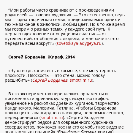
“Мои работы часто сравнивают с произведениями
родителей, — говорит художник. — Это естественно, ведь
мы — одна творческая семья, придерживаемся одних и
тех же законов в живописи, любим цвет. Но в то же время
мы говорим о разных темах, у каждого свой путь. Я
черпаю вдохновение от ощущения счастья — от
путешествий, от общения с людьми, и мне хочется это
передать всем вокруг!”» (
sovetskaya-adygeya.ru
).
Сергей Бордачёв. Жираф. 2014
«Чувство дыхания есть в космосе, я не могу терпеть
плоскости. Плоскость — это стена, можно голову
расшибить» (
Сергей Бордачёв
,
smotrim.ru
).
В его экспериментах переплелись орнаменты и
письменности древних культур, искусство скифов,
увиденное на раскопках древних курганов, творчество
Кандинского, Малевича, Татлина. «Работы Бордачева
полны цитат авангардного наследия, переосмысленного,
перекроенного» (
smotrim.ru
). «Сергей Бордачёв
демонстрирует редкое для современного художника
совершенство, помноженное на его самобытное видение
авангардных традиций»
(Вольфганг Лехман
, критик).