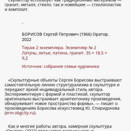
гранит, металл, стекло, так и новейшие — стеклопластик
и композит.
БОРИСОВ Сергей Петрович (1966) Оратор.
2022
Тираж 2 экземпляра. Экземпляр № 2
Латунь, литье, патина, гранит. 35 × 18,5 ×
9,2
Источник: собрание семьи художника
«Скульптурные объекты Сергея Борисова выстраивают
самостоятельную линию структурализма в скульптуре и
передают яркий индивидуальный стиль автора.
Экспериментируя с формой и пластикой, скульптор
оригинально выстраивает архитектонику произведения,
обнаруживает новое пространство формы», — пишет о
произведениях Борисова искусствовед Ю. Спиридонова
(
erm.vbgcity.ru
).
Как и многие работы автора, камерная скульптура
«Оратор» (2022) отличается лаконичностью