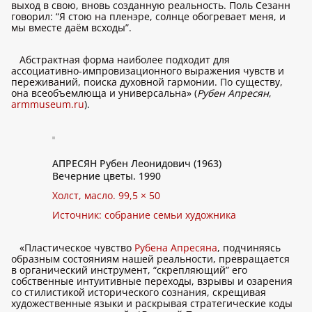
выход в свою, вновь созданную реальность. Поль Сезанн
говорил: “Я стою на пленэре, солнце обогревает меня, и
мы вместе даём всходы”.
Абстрактная форма наиболее подходит для
ассоциативно-импровизационного выражения чувств и
переживаний, поиска духовной гармонии. По существу,
она всеобъемлюща и универсальна» (
Рубен Апресян
,
armmuseum.ru
).
АПРЕСЯН Рубен Леонидович (1963)
Вечерние цветы. 1990
Холст, масло. 99,5 × 50
Источник: собрание семьи художника
«Пластическое чувство
Рубена Апресяна
, подчиняясь
образным состояниям нашей реальности, превращается
в органический инструмент, “скрепляющий” его
собственные интуитивные переходы, взрывы и озарения
со стилистикой исторического сознания, скрещивая
художественные языки и раскрывая стратегические коды