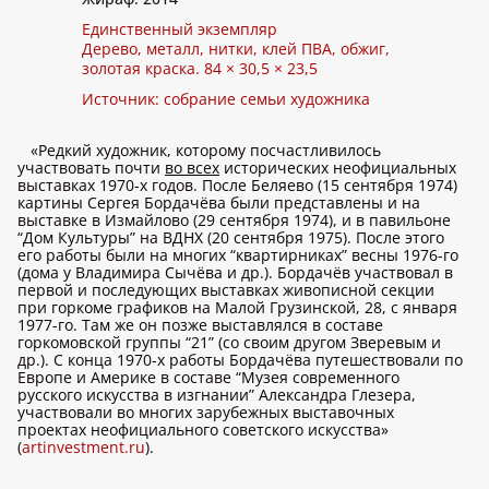
Единственный экземпляр
Дерево, металл, нитки, клей ПВА, обжиг,
золотая краска. 84 × 30,5 × 23,5
Источник: собрание семьи художника
«Редкий художник, которому посчастливилось
участвовать почти
во всех
исторических неофициальных
выставках 1970-х годов. После Беляево (15 сентября 1974)
картины Сергея Бордачёва были представлены и на
выставке в Измайлово (29 сентября 1974), и в павильоне
“Дом Культуры” на ВДНХ (20 сентября 1975). После этого
его работы были на многих “квартирниках” весны 1976-го
(дома у Владимира Сычёва и др.). Бордачёв участвовал в
первой и последующих выставках живописной секции
при горкоме графиков на Малой Грузинской, 28, с января
1977-го. Там же он позже выставлялся в составе
горкомовской группы “21” (со своим другом Зверевым и
др.). С конца 1970-х работы Бордачёва путешествовали по
Европе и Америке в составе “Музея современного
русского искусства в изгнании” Александра Глезера,
участвовали во многих зарубежных выставочных
проектах неофициального советского искусства»
(
artinvestment.ru
).