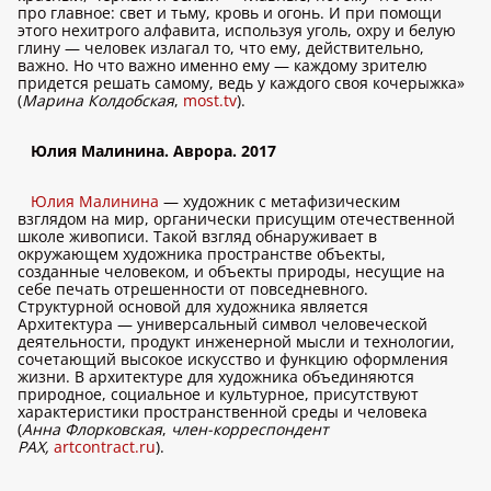
про главное: свет и тьму, кровь и огонь. И при помощи
этого нехитрого алфавита, используя уголь, охру и белую
глину — человек излагал то, что ему, действительно,
важно. Но что важно именно ему — каждому зрителю
придется решать самому, ведь у каждого своя кочерыжка»
(
Марина Колдобская
,
most.tv
).
Юлия Малинина. Аврора. 2017
Юлия Малинина
— художник с метафизическим
взглядом на мир, органически присущим отечественной
школе живописи. Такой взгляд обнаруживает в
окружающем художника пространстве объекты,
созданные человеком, и объекты природы, несущие на
себе печать отрешенности от повседневного.
Структурной основой для художника является
Архитектура — универсальный символ человеческой
деятельности, продукт инженерной мысли и технологии,
сочетающий высокое искусство и функцию оформления
жизни. В архитектуре для художника объединяются
природное, социальное и культурное, присутствуют
характеристики пространственной среды и человека
(
Анна Флорковская
,
член-корреспондент
РАХ,
artcontract.ru
).