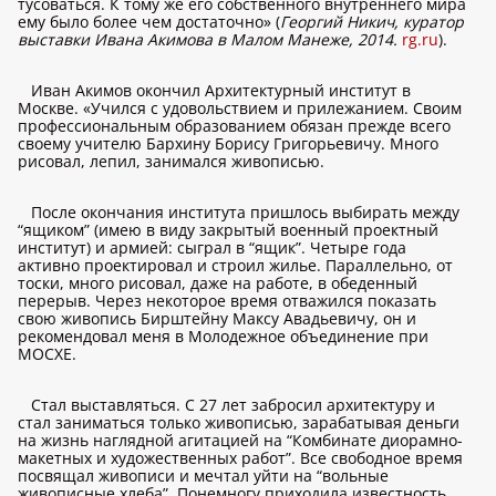
тусоваться. К тому же его собственного внутреннего мира
ему было более чем достаточно» (
Георгий Никич, куратор
выставки Ивана Акимова в Малом Манеже, 2014.
rg.ru
).
Иван Акимов окончил Архитектурный институт в
Москве. «Учился с удовольствием и прилежанием. Своим
профессиональным образованием обязан прежде всего
своему учителю Бархину Борису Григорьевичу. Много
рисовал, лепил, занимался живописью.
После окончания института пришлось выбирать между
“ящиком” (имею в виду закрытый военный проектный
институт) и армией: сыграл в “ящик”. Четыре года
активно проектировал и строил жилье. Параллельно, от
тоски, много рисовал, даже на работе, в обеденный
перерыв. Через некоторое время отважился показать
свою живопись Бирштейну Максу Авадьевичу, он и
рекомендовал меня в Молодежное объединение при
МОСХЕ.
Стал выставляться. С 27 лет забросил архитектуру и
стал заниматься только живописью, зарабатывая деньги
на жизнь наглядной агитацией на “Комбинате диорамно-
макетных и художественных работ”. Все свободное время
посвящал живописи и мечтал уйти на “вольные
живописные хлеба”. Понемногу приходила известность,