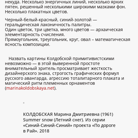
некуда. Несколько энергичных линий, несколько ярких
пятен, решенный несколькими широкими мазками фон.
Несколько плакатных цветов.
Черный-белый-красный, синий-золотой —
геральдическая лаконичность палитры.
Один цветок, три цветка, много цветов — архаическая
элементарность счисления.
Прямоугольник, треугольник, круг, овал – математическая
ясность композиции.
Назвать картины Колдобской примитивистскими
невозможно — в этой выверенной простоте
внимательный зритель просматривает жесткость
дизайнерского знака, строгость графических формул
русского авангарда, агрессию тоталитарного плаката и
магический ритм племенных орнаментов
(
marinakoldobskaya.net
).
КОЛДОБСКАЯ Марина Дмитриевна (1961)
Summer snow (Летний снег). Из серии
«Синий-Синий-Синий» проекта «По дороге
в Рай». 2018