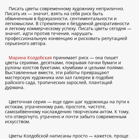
Писать цветы современному художнику неприлично.
Писать их — значит, взять на себя риск быть
обвиненным в буржуазности, сентиментальности и
легкомыслии. В стремлении к бездумной декоративности
и легкому коммерческому успеху. Писать цветы сегодня —
значит, идти против течения, нарушать
профессиональную конвенцию и рисковать репутацией
серьезного автора.
Марина Колдобская
принимает риск — она пишет
цветы сериями, десятками, покрывая пачки бумаги и
рулоны холстов букетами, клумбами и целыми полями.
Выставленные вместе, эти работы превращают
мастерскую художника или зал галереи в подобие
райского сада, тропических зарослей, плантаций
дурмана.
Цветочная серия — еще один шаг художницы на пути к
истокам, утраченному раю, простоте, чистоте,
самозабвенному наслаждению творческим актом. К тому,
что отвергнуто, утрачено и почти забыто современным
искусством.
Цветы Колдобской написаны просто — кажется, проще