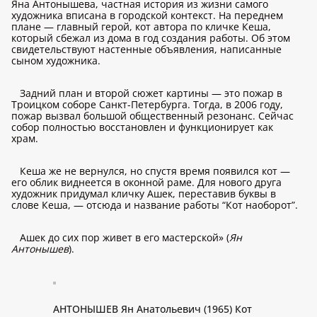
Яна Антонышева, частная история из жизни самого
художника вписана в городской контекст. На переднем
плане — главный герой, кот автора по кличке Кеша,
который сбежал из дома в год создания работы. Об этом
свидетельствуют настенные объявления, написанные
сыном художника.
Задний план и второй сюжет картины — это пожар в
Троицком соборе Санкт-Петербурга. Тогда, в 2006 году,
пожар вызвал большой общественный резонанс. Сейчас
собор полностью восстановлен и функционирует как
храм.
Кеша же не вернулся, но спустя время появился кот —
его облик виднеется в оконной раме. Для нового друга
художник придумал кличку Ашек, переставив буквы в
слове Кеша, — отсюда и название работы “Кот наоборот”.
Ашек до сих пор живет в его мастерской» (
Ян
Антонышев
).
АНТОНЫШЕВ Ян Анатольевич (1965) Кот