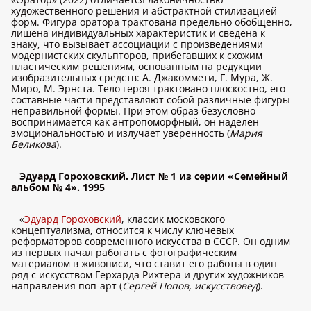
художественного решения и абстрактной стилизацией
форм. Фигура оратора трактована предельно обобщенно,
лишена индивидуальных характеристик и сведена к
знаку, что вызывает ассоциации с произведениями
модернистских скульпторов, прибегавших к схожим
пластическим решениям, основанным на редукции
изобразительных средств: А. Джакоммети, Г. Мура, Ж.
Миро, М. Эрнста. Тело героя трактовано плоскостно, его
составные части представляют собой различные фигуры
неправильной формы. При этом образ безусловно
воспринимается как антропоморфный, он наделен
эмоциональностью и излучает уверенность (
Мария
Беликова
).
Эдуард Гороховский. Лист № 1 из серии «Семейный
альбом № 4». 1995
«
Эдуард Гороховский
, классик московского
концептуализма, относится к числу ключевых
реформаторов современного искусства в СССР. Он одним
из первых начал работать с фотографическим
материалом в живописи, что ставит его работы в один
ряд с искусством Герхарда Рихтера и других художников
направления поп-арт (
Сергей Попов, искусствовед
).