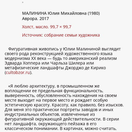
МАЛИНИНА Юлия Михайловна (1980)
Аврора. 2017
Холст, масло. 99,7 × 99,7
Источник: собрание семьи художника
Фигуративная живопись у Юлии Малининой выглядит
своего рода реконструкцией художественного языка
модернизма ХХ века — будь то американский реализм
Эдварда Хоппера или Чарльза Шилера или
метафизические ландшафты Джорджо де Кирико
(
cultobzor.ru
).
«Я люблю архитектуру, в промышленном же
воплощении ее предельная функциональность,
выверенность, обусловленность нахождения на своем
месте выходит на первое место и рождает особую
эстетическую красоту. Красоту, как правило, без изысков.
Для меня это практически портреты заводов и иных
индустриальных объектов, извлеченные из
фигуративной окружающей действительности. В серии
нет ландшафта, окружающего пейзажа в его
классическом понимании. В картинах, можно считать,