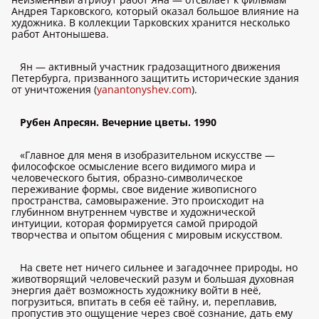
Андрея Тарковского, который оказал большое влияние на
художника. В коллекции Тарковских хранится несколько
работ Антонышева.
Ян — активный участник градозащитного движения
Петербурга, призванного защитить исторические здания
от уничтожения (
yanantonyshev.com
).
Рубен Апресян. Вечерние цветы. 1990
«Главное для меня в изобразительном искусстве —
философское осмысление всего видимого мира и
человеческого бытия, образно-символическое
переживание формы, свое видение живописного
пространства, самовыражение. Это происходит на
глубинном внутреннем чувстве и художнической
интуиции, которая формируется самой природой
творчества и опытом общения с мировым искусством.
На свете нет ничего сильнее и загадочнее природы, но
животворящий человеческий разум и большая духовная
энергия даёт возможность художнику войти в неё,
погрузиться, впитать в себя её тайну, и, переплавив,
пропустив это ощущение через своё сознание, дать ему