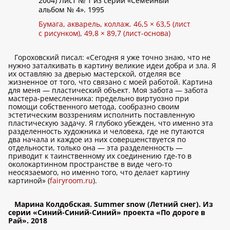
2004) Лист № 1 из серии «Семейный
альбом № 4». 1995
Бумага, акварель, коллаж. 46,5 × 63,5 (лист
с рисунком), 49,8 × 89,7 (лист-основа)
Гороховский писал: «Сегодня я уже точно знаю, что не
нужно заталкивать в картину великие идеи добра и зла. Я
их оставляю за дверью мастерской, отделяя все
жизненное от того, что связано с моей работой. Картина
для меня — пластический объект. Моя забота — забота
мастера-ремесленника: предельно виртуозно при
помощи собственного метода, сообразно своим
эстетическим воззрениям исполнить поставленную
пластическую задачу. Я глубоко убежден, что именно эта
разделенность художника и человека, где не путаются
два начала и каждое из них совершенствуется по
отдельности, только она — эта разделенность —
приводит к таинственному их соединению где-то в
околокартинном пространстве в виде чего-то
неосязаемого, но именно того, что делает картину
картиной» (
fairyroom.ru
).
Марина Колдобская. Summer snow (Летний снег). Из
серии «Синий-Синий-Синий» проекта «По дороге в
Рай». 2018