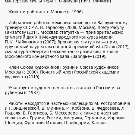
мастерская скульптора Г. Очиаури (1990, Тбилиси)
Живёт и работает в Москве (с 1996).
Избранные работы: мемориальные доски Заслуженному
тренеру СССР А. В. Тарасову (2008, Москва), поэту Расулу
Гамзатову (2011, Москва); статуэтка — приз зрительских
симпатий для XIII Международного конкурса имени
П. И. Чайковского (2007); бронзовая статуэтка — приз,
вручаемый лауреатам оперной премии «Casta Diva» (2017);
скульптура «Энергия бесконечного развития» в холле
Московского концертного зала «Зарядье» (2019).
Член Союза художников Грузии и Союза художников
Москвы (с 2000). Почетный член Российской академии
художеств (2019)
Участвует в художественных выставках в России и за
рубежом (с 1987).
Работы находятся в частных коллекциях М. Ростроповича
и Г. Вишневской. В. Минина, И. Кобзона, В. Федосеева, Л.
Рошаля, В. Гергиева, Б. Мессерера, а также в частных
коллекциях Грузии, России, Америки, Германии, Израиля,
Швеции, Франции, Италии, Швейцарии, Канады.