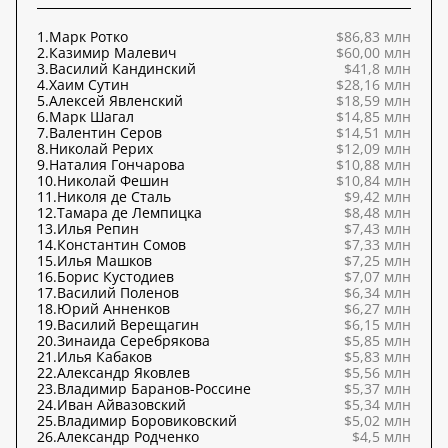
1.
Марк Ротко
$86,83 млн
2.
Казимир Малевич
$60,00 млн
3.
Василий Кандинский
$41,8 млн
4.
Хаим Сутин
$28,16 млн
5.
Алексей Явленский
$18,59 млн
6.
Марк Шагал
$14,85 млн
7.
Валентин Серов
$14,51 млн
8.
Николай Рерих
$12,09 млн
9.
Наталия Гончарова
$10,88 млн
10.
Николай Фешин
$10,84 млн
11.
Николя де Сталь
$9,42 млн
12.
Тамара де Лемпицка
$8,48 млн
13.
Илья Репин
$7,43 млн
14.
Константин Сомов
$7,33 млн
15.
Илья Машков
$7,25 млн
16.
Борис Кустодиев
$7,07 млн
17.
Василий Поленов
$6,34 млн
18.
Юрий Анненков
$6,27 млн
19.
Василий Верещагин
$6,15 млн
20.
Зинаида Серебрякова
$5,85 млн
21.
Илья Кабаков
$5,83 млн
22.
Александр Яковлев
$5,56 млн
23.
Владимир Баранов-Россине
$5,37 млн
24.
Иван Айвазовский
$5,34 млн
25.
Владимир Боровиковский
$5,02 млн
26.
Александр Родченко
$4,5 млн