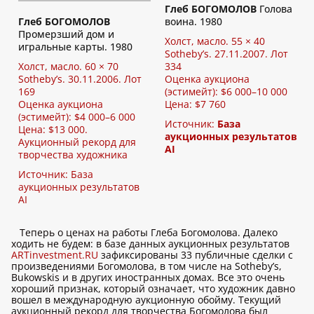
Глеб БОГОМОЛОВ
Голова
Глеб БОГОМОЛОВ
воина. 1980
Промерзший дом и
Холст, масло. 55 × 40
игральные карты. 1980
Sotheby’s. 27.11.2007. Лот
Холст, масло. 60 × 70
334
Sotheby’s. 30.11.2006. Лот
Оценка аукциона
169
(эстимейт): $6 000–10 000
Оценка аукциона
Цена: $7 760
(эстимейт): $4 000–6 000
Источник:
База
Цена: $13 000.
аукционных результатов
Аукционный рекорд для
AI
творчества художника
Источник:
База
аукционных результатов
AI
Теперь о ценах на работы Глеба Богомолова. Далеко
ходить не будем: в базе данных аукционных результатов
ARTinvestment.RU
зафиксированы 33 публичные сделки с
произведениями Богомолова, в том числе на Sotheby’s,
Bukowskis и в других иностранных домах. Все это очень
хороший признак, который означает, что художник давно
вошел в международную аукционную обойму. Текущий
аукционный рекорд для творчества Богомолова был