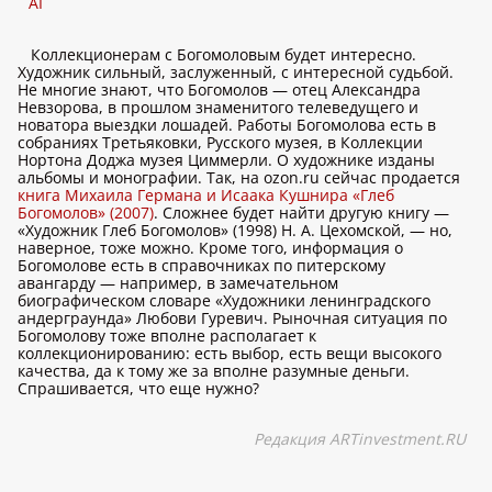
AI
Коллекционерам с Богомоловым будет интересно.
Художник сильный, заслуженный, с интересной судьбой.
Не многие знают, что Богомолов — отец Александра
Невзорова, в прошлом знаменитого телеведущего и
новатора выездки лошадей. Работы Богомолова есть в
собраниях Третьяковки, Русского музея, в Коллекции
Нортона Доджа музея Циммерли. О художнике изданы
альбомы и монографии. Так, на ozon.ru сейчас продается
книга Михаила Германа и Исаака Кушнира «Глеб
Богомолов» (2007)
. Сложнее будет найти другую книгу —
«Художник Глеб Богомолов» (1998) Н. А. Цехомской, — но,
наверное, тоже можно. Кроме того, информация о
Богомолове есть в справочниках по питерскому
авангарду — например, в замечательном
биографическом словаре «Художники ленинградского
андерграунда» Любови Гуревич. Рыночная ситуация по
Богомолову тоже вполне располагает к
коллекционированию: есть выбор, есть вещи высокого
качества, да к тому же за вполне разумные деньги.
Спрашивается, что еще нужно?
Редакция ARTinvestment.RU