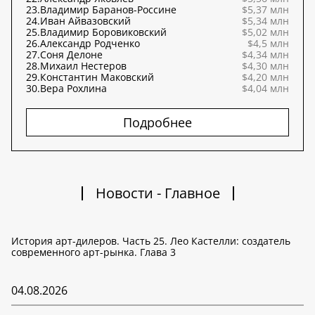
23.
Владимир Баранов-Россине
$5,37 млн
24.
Иван Айвазовский
$5,34 млн
25.
Владимир Боровиковский
$5,02 млн
26.
Александр Родченко
$4,5 млн
27.
Соня Делоне
$4,34 млн
28.
Михаил Нестеров
$4,30 млн
29.
Константин Маковский
$4,20 млн
30.
Вера Рохлина
$4,04 млн
Подробнее
Новости - Главное
История арт-дилеров. Часть 25. Лео Кастелли: создатель
современного арт-рынка. Глава 3
04.08.2026