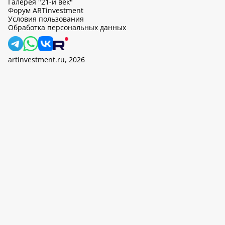
Галерея "21-й век"
Форум ARTinvestment
Условия пользования
Обработка персональных данных
artinvestment.ru, 2026
На этом сайте используются cookie, может вестись сбор данных
об IP-адресах и местоположении пользователей. Продолжив
работу с этим сайтом, вы подтверждаете свое согласие на
обработку персональных данных в соответствии с законом N
152-ФЗ «О персональных данных» и
«Политикой ООО «АртИн»
в отношении обработки персональных данных».
OK