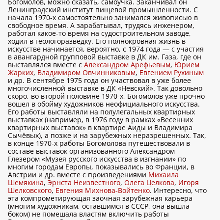
Богомолов, можно сказать, самоучка. Заканчивал он
Ленинградский институт пищевой промышленности. С
начала 1970-х самостоятельно занимался живописью в
свободное время. А зарабатывал, трудясь инженером,
работал какое-то время на судостроительном заводе,
ходил в геологоразведку. Его полнокровная жизнь в
искусстве начинается, вероятно, с 1974 года — с участия
в авангардной групповой выставке в ДК им. Газа, где он
выставлялся вместе с
Александром Арефьевым
,
Юрием
Жарких
,
Владимиром Овчинниковым
,
Евгением Рухиным
и др. В сентябре 1975 года он участвовал в уже более
многочисленной выставке в ДК «Невский». Так довольно
скоро, во второй половине 1970-х, Богомолов уже прочно
вошел в обойму художников неофициального искусства.
Его работы выставляли на полулегальных квартирных
выставках (например, в 1976 году в рамках «Весенних
квартирных выставок» в квартире Аиды и Владимира
Сычёвых), а позже и на зарубежных неразрешенных. Так,
в конце 1970-х работы Богомолова путешествовали в
составе выставок организованного Александром
Глезером «Музея русского искусства в изгнании» по
многим городам Европы, показывались во Франции, в
Австрии и др. вместе с произведениями
Михаила
Шемякина
,
Эрнста Неизвестного
,
Олега Целкова
,
Игоря
Шелковского
,
Евгения Михнова-Войтенко
. Интересно, что
эта компрометирующая заочная зарубежная карьера
(многим художникам, оставшимся в СССР, она вышла
боком) не помешала властям включить работы