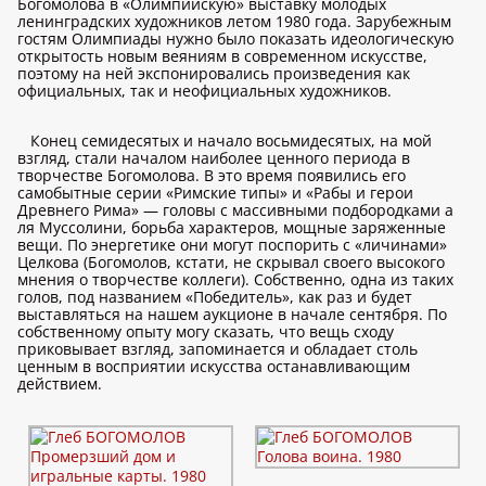
Богомолова в «Олимпийскую» выставку молодых
ленинградских художников летом 1980 года. Зарубежным
гостям Олимпиады нужно было показать идеологическую
открытость новым веяниям в современном искусстве,
поэтому на ней экспонировались произведения как
официальных, так и неофициальных художников.
Конец семидесятых и начало восьмидесятых, на мой
взгляд, стали началом наиболее ценного периода в
творчестве Богомолова. В это время появились его
самобытные серии «Римские типы» и «Рабы и герои
Древнего Рима» — головы с массивными подбородками а
ля Муссолини, борьба характеров, мощные заряженные
вещи. По энергетике они могут поспорить с «личинами»
Целкова (Богомолов, кстати, не скрывал своего высокого
мнения о творчестве коллеги). Собственно, одна из таких
голов, под названием «Победитель», как раз и будет
выставляться на нашем аукционе в начале сентября. По
собственному опыту могу сказать, что вещь сходу
приковывает взгляд, запоминается и обладает столь
ценным в восприятии искусства останавливающим
действием.