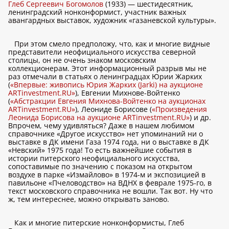
Глеб Сергеевич Богомолов
(1933) — шестидесятник,
ленинградский нонконформист, участник важных
авангардных выставок, художник «газаневской культуры».
При этом смело предположу, что, как и многие видные
представители неофициального искусства северной
столицы, он не очень знаком московским
коллекционерам. Этот информационный разрыв мы не
раз отмечали в статьях о ленинградцах Юрии Жарких
(
«Впервые: живопись Юрия Жарких (Jarki) на аукционе
ARTinvestment.RU»
), Евгении Михнове-Войтенко
(
«Абстракции Евгения Михнова-Войтенко на аукционах
ARTinvestment.RU»
), Леониде Борисове (
«Произведения
Леонида Борисова на аукционе ARTinvestment.RU»
) и др.
Впрочем, чему удивляться? Даже в нашем любимом
справочнике «Другое искусство» нет упоминаний ни о
выставке в ДК имени Газа 1974 года, ни о выставке в ДК
«Невский» 1975 года! То есть важнейшие события в
истории питерского неофициального искусства,
сопоставимые по значению с показом на открытом
воздухе в парке «Измайлово» в 1974-м и экспозицией в
павильоне «Пчеловодство» на ВДНХ в феврале 1975-го, в
текст московского справочника не вошли. Так вот. Ну что
ж, тем интереснее, можно открывать заново.
Как и многие питерские нонконформисты, Глеб