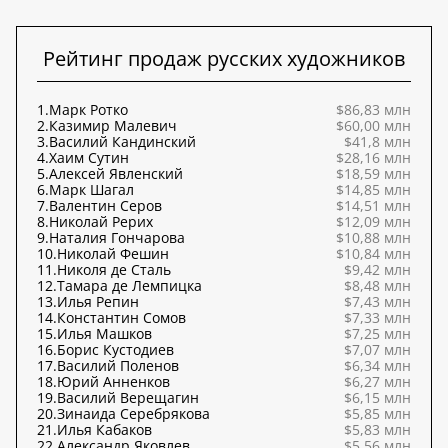
Рейтинг продаж русских художников
1.
Марк Ротко
$86,83 млн
2.
Казимир Малевич
$60,00 млн
3.
Василий Кандинский
$41,8 млн
4.
Хаим Сутин
$28,16 млн
5.
Алексей Явленский
$18,59 млн
6.
Марк Шагал
$14,85 млн
7.
Валентин Серов
$14,51 млн
8.
Николай Рерих
$12,09 млн
9.
Наталия Гончарова
$10,88 млн
10.
Николай Фешин
$10,84 млн
11.
Николя де Сталь
$9,42 млн
12.
Тамара де Лемпицка
$8,48 млн
13.
Илья Репин
$7,43 млн
14.
Константин Сомов
$7,33 млн
15.
Илья Машков
$7,25 млн
16.
Борис Кустодиев
$7,07 млн
17.
Василий Поленов
$6,34 млн
18.
Юрий Анненков
$6,27 млн
19.
Василий Верещагин
$6,15 млн
20.
Зинаида Серебрякова
$5,85 млн
21.
Илья Кабаков
$5,83 млн
22.
Александр Яковлев
$5,56 млн