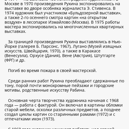
Москве в 1970 произведения Рухина экспонировались на
выставке во дворе особняка журналиста Э. Стивенса. В
1974 художник был участником «Бульдозерной выставки»,
а также 2-го осеннего смотра картин «на открытом
воздухе» в лесопарке Измайлово (Москва). В 1975 работы
мастера экспонировались на многочисленных квартирных
выставках.
За границей произведения Рухина выставлялись в Нью-
Йорке (галерея Б. Парсонс, 1967), Лугано (Музей изящных
искусств, Швейцария, 1970), а также в Каракасе
(Венесуэла), Орхусе (Дания), Вене (Австрия), Штутгарте
(ФРГ) и др.
Погиб во время пожара в своей мастерской.
Среди ранних работ Рухина преобладают сдержанные по
тону, порой почти монохромные пейзажи и городские
мотивы, родственные искусству Рабина.
Основная черта творчества художника начиная с 1968
года — работа с фактурой. Он включал в картины обломки
старой мебели, осколки различных предметов, а позднее
создал циклы картин со старинными рамами (1972) и с
отпечатками икон (1973).