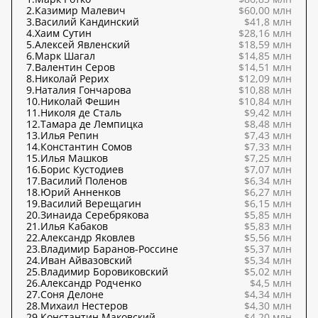
2.
Казимир Малевич
$60,00 млн
3.
Василий Кандинский
$41,8 млн
4.
Хаим Сутин
$28,16 млн
5.
Алексей Явленский
$18,59 млн
6.
Марк Шагал
$14,85 млн
7.
Валентин Серов
$14,51 млн
8.
Николай Рерих
$12,09 млн
9.
Наталия Гончарова
$10,88 млн
10.
Николай Фешин
$10,84 млн
11.
Николя де Сталь
$9,42 млн
12.
Тамара де Лемпицка
$8,48 млн
13.
Илья Репин
$7,43 млн
14.
Константин Сомов
$7,33 млн
15.
Илья Машков
$7,25 млн
16.
Борис Кустодиев
$7,07 млн
17.
Василий Поленов
$6,34 млн
18.
Юрий Анненков
$6,27 млн
19.
Василий Верещагин
$6,15 млн
20.
Зинаида Серебрякова
$5,85 млн
21.
Илья Кабаков
$5,83 млн
22.
Александр Яковлев
$5,56 млн
23.
Владимир Баранов-Россине
$5,37 млн
24.
Иван Айвазовский
$5,34 млн
25.
Владимир Боровиковский
$5,02 млн
26.
Александр Родченко
$4,5 млн
27.
Соня Делоне
$4,34 млн
28.
Михаил Нестеров
$4,30 млн
29.
Константин Маковский
$4,20 млн