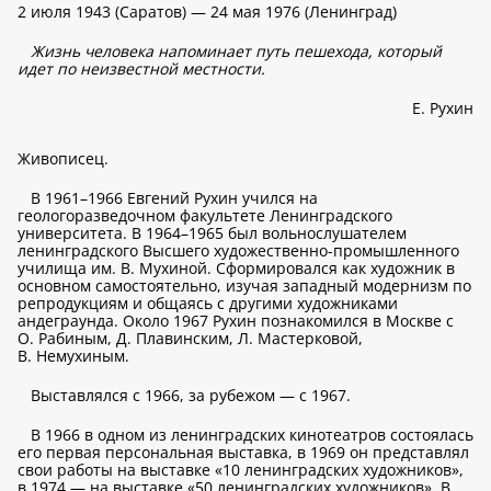
2 июля 1943 (Саратов) — 24 мая 1976 (Ленинград)
Жизнь человека напоминает путь пешехода, который
идет по неизвестной местности.
Е. Рухин
Живописец.
В 1961–1966 Евгений Рухин учился на
геологоразведочном факультете Ленинградского
университета. В 1964–1965 был вольнослушателем
ленинградского Высшего художественно-промышленного
училища им. В. Мухиной. Сформировался как художник в
основном самостоятельно, изучая западный модернизм по
репродукциям и общаясь с другими художниками
андеграунда. Около 1967 Рухин познакомился в Москве с
О. Рабиным, Д. Плавинским, Л. Мастерковой,
В. Немухиным.
Выставлялся с 1966, за рубежом — с 1967.
В 1966 в одном из ленинградских кинотеатров состоялась
его первая персональная выставка, в 1969 он представлял
свои работы на выставке «10 ленинградских художников»,
в 1974 — на выставке «50 ленинградских художников». В