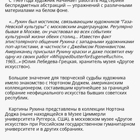
С 1969 года художник начинает работать над серией
беспредметных абстракций — упражнений с различными
материалами на белом фоне.
«…Рухин был мостиком, связывающим художников “Газа-
Невской культуры” с московским андеграундом. Регулярно
бывая в Москве, он участвовал во всех событиях
культурной жизни обеих столиц… Известен факт
эпистолярного общения Рухина с западными художниками
поп-артистами, в частности с Джеймсом Розенквистом.
Американец присылал Рухину краски и даже посвятил ему
одну из своих работ «WhippedbutterforEugeneRuchin»,
1965…»
(Юлия Лебедева-Грецкая, хранитель музея «Другое
искусство»).
Большое значение для творческой судьбы художника
имело знакомство с Нортоном Доджем, американским
коллекционером, составившим крупнейшее за границей
собрание неофициального искусства бывших советских
республик.
Картины Рухина представлены в коллекции Нортона
Доджа (ныне находящейся в Музее Циммерли
университета Рутгерса, США), в московском музее «Другое
искусство» при Российском государственном гуманитарном
университете и в других собраниях.