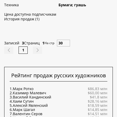
Техника
Бумага; гуашь
Цена доступна подписчикам
История продаж (1)
Записей
3
Страниц
1
На стр
1
Рейтинг продаж русских художников
1.
Марк Ротко
$86,83 млн
2.
Казимир Малевич
$60,00 млн
3.
Василий Кандинский
$41,8 млн
4.
Хаим Сутин
$28,16 млн
5.
Алексей Явленский
$18,59 млн
6.
Марк Шагал
$14,85 млн
7.
Валентин Серов
$14,51 млн