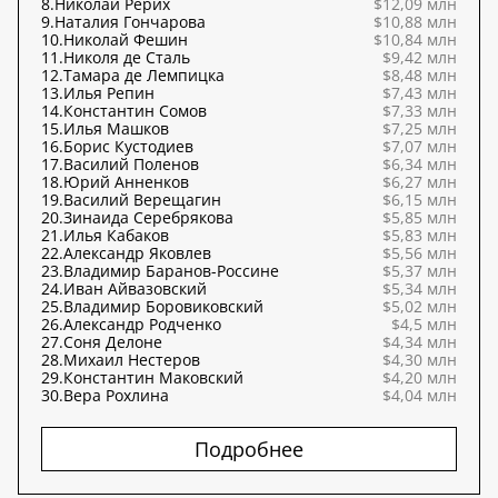
8.
Николай Рерих
$12,09 млн
9.
Наталия Гончарова
$10,88 млн
10.
Николай Фешин
$10,84 млн
11.
Николя де Сталь
$9,42 млн
12.
Тамара де Лемпицка
$8,48 млн
13.
Илья Репин
$7,43 млн
14.
Константин Сомов
$7,33 млн
15.
Илья Машков
$7,25 млн
16.
Борис Кустодиев
$7,07 млн
17.
Василий Поленов
$6,34 млн
18.
Юрий Анненков
$6,27 млн
19.
Василий Верещагин
$6,15 млн
20.
Зинаида Серебрякова
$5,85 млн
21.
Илья Кабаков
$5,83 млн
22.
Александр Яковлев
$5,56 млн
23.
Владимир Баранов-Россине
$5,37 млн
24.
Иван Айвазовский
$5,34 млн
25.
Владимир Боровиковский
$5,02 млн
26.
Александр Родченко
$4,5 млн
27.
Соня Делоне
$4,34 млн
28.
Михаил Нестеров
$4,30 млн
29.
Константин Маковский
$4,20 млн
30.
Вера Рохлина
$4,04 млн
Подробнее