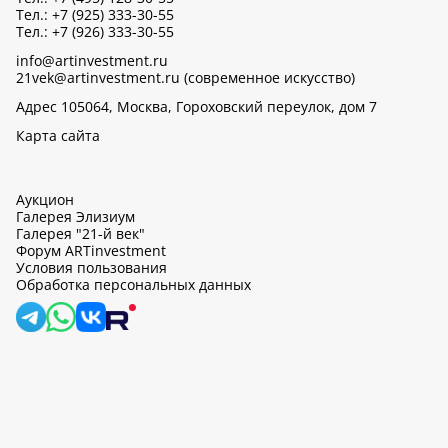
Тел.: +7 (925) 333-30-55
Тел.: +7 (926) 333-30-55
info@artinvestment.ru
21vek@artinvestment.ru (современное искусство)
Адрес 105064, Москва, Гороховский переулок, дом 7
Карта сайта
Аукцион
Галерея Элизиум
Галерея "21-й век"
Форум ARTinvestment
Условия пользования
Обработка персональных данных
artinvestment.ru, 2026
На этом сайте используются cookie, может вестись сбор данных
об IP-адресах и местоположении пользователей. Продолжив
работу с этим сайтом, вы подтверждаете свое согласие на
обработку персональных данных в соответствии с законом N