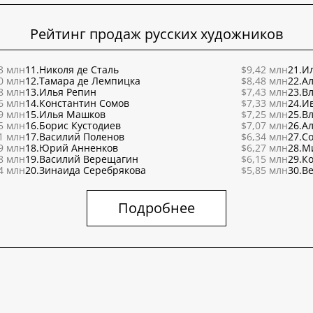
Рейтинг продаж русских художников
3 млн
11.
Николя де Сталь
$9,42 млн
21.
Ил
0 млн
12.
Тамара де Лемпицка
$8,48 млн
22.
Ал
8 млн
13.
Илья Репин
$7,43 млн
23.
В
6 млн
14.
Константин Сомов
$7,33 млн
24.
И
9 млн
15.
Илья Машков
$7,25 млн
25.
В
5 млн
16.
Борис Кустодиев
$7,07 млн
26.
Ал
1 млн
17.
Василий Поленов
$6,34 млн
27.
С
9 млн
18.
Юрий Анненков
$6,27 млн
28.
М
8 млн
19.
Василий Верещагин
$6,15 млн
29.
К
4 млн
20.
Зинаида Серебрякова
$5,85 млн
30.
Ве
Подробнее