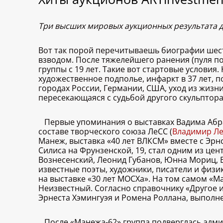
Три высших мировых аукционных результата дл
Вот так порой перечитываешь биографии шест
взводом. После тяжелейшего ранения (пуля п
группы с 19 лет. Такие вот стартовые условия.
художественное подполье, инфаркт в 37 лет, 
городах России, Германии, США, уход из жизни
пересекающаяся с судьбой другого скульптор
Первые упоминания о выставках Вадима Абрам
составе творческого союза ЛеСС (
Владимир Л
Манеж, выставка «40 лет ВЛКСМ» вместе с Эр
Силиса на Фрунзенской, 19, стал одним из це
Вознесенский, Леонид Губанов, Юнна Мориц, 
известные поэты, художники, писатели и физи
на выставке «30 лет МОСХа». На том самом «М
Неизвестный. Согласно справочнику «Другое и
Эрнеста Хэмингуэя и Ромена Роллана, выпол
После «Манежа-62» группа подверглась адми