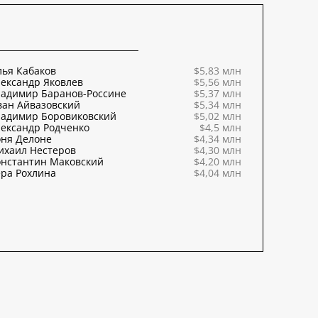
ья Кабаков
$5,83 млн
ександр Яковлев
$5,56 млн
ладимир Баранов-Россине
$5,37 млн
ван Айвазовский
$5,34 млн
ладимир Боровиковский
$5,02 млн
ександр Родченко
$4,5 млн
оня Делоне
$4,34 млн
ихаил Нестеров
$4,30 млн
онстантин Маковский
$4,20 млн
ра Рохлина
$4,04 млн