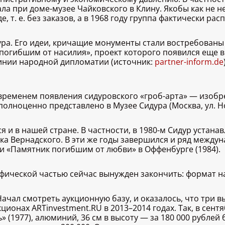
ла при доме-музее Чайковского в Клину. Якобы как не 
 т. е. без заказов, а в 1968 году группа фактически расп
ура. Его идеи, кричащие монументы стали востребованы 
огибшим от насилия», проект которого появился еще в 
инии народной дипломатии (источник:
partner-inform.de
ся временем появления сидуровского «гроб-арта» — изо
олноценно представлено в Музее Сидура (Москва, ул. Нов
 и в нашей стране. В частности, в 1980-м Сидур устана
ка Вернадского. В эти же годы завершился и ряд межд
и «Памятник погибшим от любви» в Оффенбурге (1984).
афической частью сейчас вынужден закончить: формат н
 Начал смотреть аукционную базу, и оказалось, что три
ионах ARTinvestment.RU в 2013–2014 годах. Так, в сент
» (1977), алюминий, 36 см в высоту — за 180 000 рублей