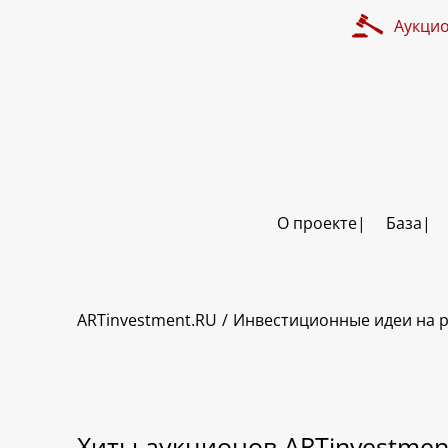
Аукци
О проекте
База
ARTinvestment.RU
Инвестиционные идеи на р
Хиты аукционов ARTinvestmen