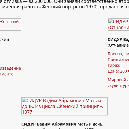
ая отливка — за 200 000. Они заняли соответственно вт
ическая работа «Женский портрет» (1970), проданная на
ский
СИДУР Ва
(Отчаяние)
Бронза, ли
Прижизнен
тираж
оизведение
Цена: 200 
егменте
Мировой а
скульптур
СИДУР Вадим Абрамович
Мать и дочь.