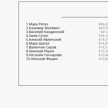
1.
Марк Ротко
$86,8
2.
Казимир Малевич
$60,0
3.
Василий Кандинский
$41,
4.
Хаим Сутин
$28,1
5.
Алексей Явленский
$18,5
6.
Марк Шагал
$14,8
7.
Валентин Серов
$14,5
8.
Николай Рерих
$12,0
9.
Наталия Гончарова
$10,8
10.
Николай Фешин
$10,8