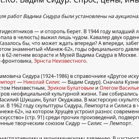
я работ Вадима Сидура были установлены на аукционах 
идесятников — и оторопь берет. В 1944 году младший 
опала в челюсть) выжил лишь чудом. Кавалер двух орде
 Казалось бы, что может ждать впереди? А впереди, забег
потом знаменитый «Манеж-62», годы официального давл
 в 62-летнем возрасте и Музей Вадима Сидура в Москве. 
а-фронтовика,
Эрнста Неизвестного
.
овича Сидура (1924–1986) в справочнике «Другое искусс
емпорт
—
Николай Силис
— Вадим Сидур). Сначала Кузнец
нстом Неизвестным,
Эриком Булатовым
и
Олегом Василь
нтров неофициальной культурной жизни. Там собирались
Василий Шукшин, Булат Окуджава. В мастерскую скульп
ки. В 1962 году скульптуры Сидура, Лемпорта и Силиса 
анеже-62», на котором Хрущёв устроил разнос современ
скусство» (стр. 91) среди прочих произведений, подвер
ненные творческим союзом Сидур — Силис — Лемпорт.
нистративному и экономическому давлению. В частности