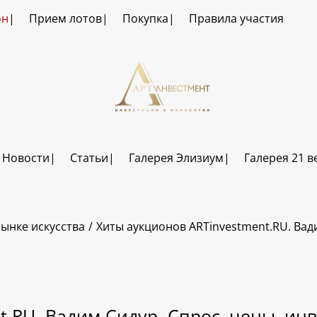
он
Прием лотов
Покупка
Правила участия
Новости
Статьи
Галерея Элизиум
Галерея 21 в
ынке искусства
Хиты аукционов ARTinvestment.RU. Вад
t.RU. Вадим Сидур. Спрос, цены, ин