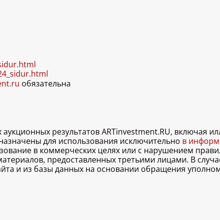
sidur.html
24_sidur.html
ent.ru
обязательна
х аукционных результатов ARTinvestment.RU, включая 
дназначены для использования исключительно
в информа
льзование в коммерческих целях или с нарушением правил
 материалов, предоставленных третьими лицами. В случ
 сайта и из базы данных на основании обращения уполно