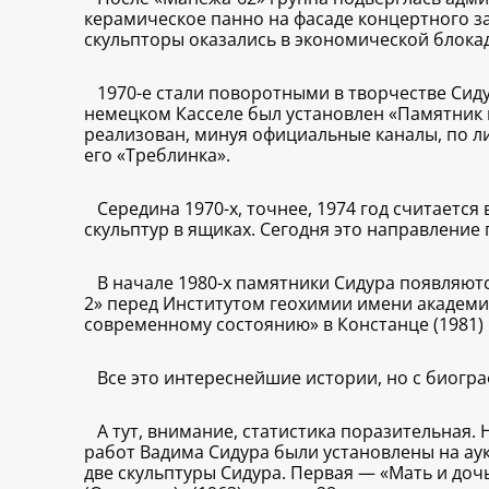
керамическое панно на фасаде концертного за
скульпторы оказались в экономической блокаде,
1970-е стали поворотными в творчестве Сид
немецком Касселе был установлен «Памятник п
реализован, минуя официальные каналы, по л
его «Треблинка».
Середина 1970-х, точнее, 1974 год считает
скульптур в ящиках. Сегодня это направление п
В начале 1980-х памятники Сидура появляются
2» перед Институтом геохимии имени академи
современному состоянию» в Констанце (1981) 
Все это интереснейшие истории, но с биогр
А тут, внимание, статистика поразительная.
работ Вадима Сидура были установлены на аукц
две скульптуры Сидура. Первая — «Мать и дочь