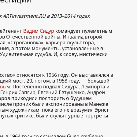
ARTinvestment.RU в 2013–2014 годах
лейтенант
Вадим Сидур
командует пулеметным
нов Отечественной войны. Инвалид второй
ая, «Строгановка», карьера скульптора,
ения, а потом монументы, установленные в
Удивительная судьба. И, к слову, мистически
тво» относятся к 1956 году. Он выставлялся в
кий мост, 20, потом, в 1958 году, — большой
евым
. Постепенно подвал Сидура, Лемпорта и
 Генрих Сапгир, Евгений Евтушенко, Андрей
торов приходили поспорить о будущем
в числе прочих были экспонированы в Манеже
ным художникам, пока его не вразумил Эрнст
гнутых критике, были скульптурные портреты
, в 1964 году со скандалом было срублено