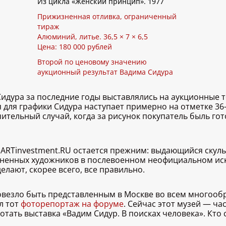
Из цикла «Женский принцип». 1977
Прижизненная отливка, ограниченный
тираж
Алюминий, литье. 36,5 × 7 × 6,5
Цена: 180 000 рублей
Второй по ценовому значению
аукционный результат Вадима Сидура
дура за последние годы выставлялись на аукционные то
 для графики Сидура наступает примерно на отметке 36
ительный случай, когда за рисунок покупатель быль гото
ARTinvestment.RU остается прежним: выдающийся скульп
ененных художников в послевоенном неофициальном иск
 делают, скорее всего, все правильно.
овезло быть представленным в Москве во всем многообр
л тот
фоторепортаж на форуме
. Сейчас этот музей — ч
ботать выставка «Вадим Сидур. В поисках человека». Кто