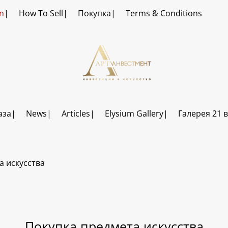
n
How To Sell
Покупка
Terms & Conditions
аза
News
Articles
Elysium Gallery
Галерея 21 
а искусства
Покупка предмета искусства