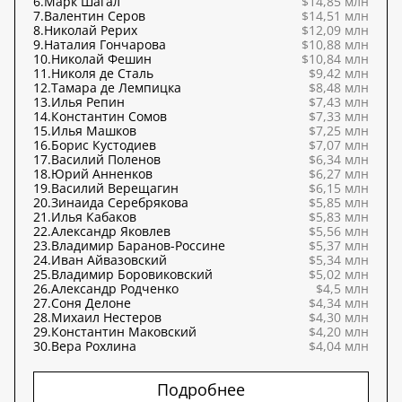
6.
Марк Шагал
$14,85 млн
7.
Валентин Серов
$14,51 млн
8.
Николай Рерих
$12,09 млн
9.
Наталия Гончарова
$10,88 млн
10.
Николай Фешин
$10,84 млн
11.
Николя де Сталь
$9,42 млн
12.
Тамара де Лемпицка
$8,48 млн
13.
Илья Репин
$7,43 млн
14.
Константин Сомов
$7,33 млн
15.
Илья Машков
$7,25 млн
16.
Борис Кустодиев
$7,07 млн
17.
Василий Поленов
$6,34 млн
18.
Юрий Анненков
$6,27 млн
19.
Василий Верещагин
$6,15 млн
20.
Зинаида Серебрякова
$5,85 млн
21.
Илья Кабаков
$5,83 млн
22.
Александр Яковлев
$5,56 млн
23.
Владимир Баранов-Россине
$5,37 млн
24.
Иван Айвазовский
$5,34 млн
25.
Владимир Боровиковский
$5,02 млн
26.
Александр Родченко
$4,5 млн
27.
Соня Делоне
$4,34 млн
28.
Михаил Нестеров
$4,30 млн
29.
Константин Маковский
$4,20 млн
30.
Вера Рохлина
$4,04 млн
Подробнее