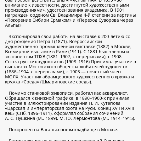
внимание к известности, достигнутой художественными
произведениями», удостоен звания академика. В 1901
награжден орденом Св. Владимира 4-й степени за картины
«Покорение Сибири Ермаком» и «Переход Суворова через
Альпы».
Экспонировал свои работы на выставке к 200-летию со
дня рождения Петра I (1871), Всероссийской
художественно-промышленной выставке (1882) в Москве,
Всемирной выставке в Риме (1911). С 1881 был членом и
экспонентом ТПХВ (1881–1907, с перерывами), с 1908 —
Союза русских художников (1908–1916) Принимал участие в
выставках Московского общества любителей художеств
(1886–1904, с перерывами), с 1903 — почетный член
МОЛХ. Участник абрамцевского художественного кружка и
кружка «Среда» (Шмариновские среды).
Помимо станковой живописи, работал как акварелист.
Обращался к книжной графике: в 1890–1900-х принимал
участие в иллюстрировании издания Н. И. Кутепова
«Царская и императорская охота на Руси. Конец XVII и XVIII
век» (СПб, 1896–1911), оформлял собрания сочинений
А. С. Пушкина (М., 1899), М. Ю. Лермонтова (М., 1914–1915).
Похоронен на Ваганьковском кладбище в Москве.
Ретроспективные выставки произведений Сурикова