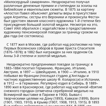
«Милосердный самарянин». Неоднократно получал
различные денежные премии и стипендии за эскизы на
библейские и евангельские сюжеты. В 1875 за картину
«Апостол Павел объясняет догматы веры в присутствии
царя Агриппы, сестры его Вероники и проконсула Феста»
был удостоен звания классного художника 1-й степени без
присуждения большой золотой медали. Несмотря на это,
Совет ИАХ обратился с ходатайством о предоставлении
художнику пенсионерской поездки за границу сроком на
два года (не состоялась).
С 1877 жил в Москве, где работал над росписями на тему
Первых Вселенских соборов в Храме Христа Спасителя
(1876–1878); в 1882 был награжден за них орденом Св.
Анны 3-й степени и золотой медалью.
Неоднократно предпринимал поездки за границу: в
1883–1884 посетил Германию, Францию, Италию,
Австрию, в 1897 — Швейцарию, в 1900 — Италию, в 1910
побывал во Франции (посещал студию д`Англады и
частную художественную школу Ф. Коларосси) и Испании,
в 1912 — в Германии. Регулярно ездил в Сибирь. В 1889–
1890 жил в Красноярске, где работал над картиной «Взятие
снежного городка» (отмечена серебряной медалью на
Всемирной выставке в Париже в 1900). Бывал с
творческими целями на Дону (1893), Кавказе (1899), Волге
(1901, 1903, 1910), в Крыму (1907, 1908, 1913, 1915). В 1893
был избран действительным членом ИАХ. В 1895 «во