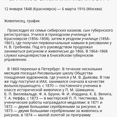
12 января 1848 (Красноярск) — 6 марта 1916 (Москва)
Живописец, график
Происходил из семьи сибирских казаков, сын губернского
регистратора. Учился в приходском училище в
Красноярске (1856–1858), затем в уездном училище (1858–
1861), где получил первоначальные навыки в рисовании у
Н. В. Гребнева. Под его руководством продолжал
заниматься рисунком и живописью до 1866. В 1864–1868
служил канцеляристом в Енисейском губернском
управлении.
В 1869 переехал в Петербург. В течение нескольких
месяцев посещал Рисовальную школу Общества
поощрения художников, где учился у М. В. Дьякова. В том
же году поступил в ИАХ, занимался сначала в качестве
вольнослушающего, с 1870 — постоянного ученика в
классе исторической живописи у П. М. Шамшина,
Б. П. Виллевальде, Ф. А. Бруни, Ф. И. Иордана, К. Б. Венига,
Т. А. Неффа, с 1873 — в мастерской П. П. Чистякова. За
ученические работы награждался медалями: в 1871 и
1872 — двумя большими серебряными за рисунки, в
1873 — двумя большими серебряными за живопись и
рисунок, в 1874 — малой золотой за программу