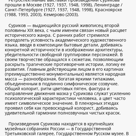
прошли в Москве (1927, 1937, 1948, 1998), Ленинграде /
Санкт-Петербурге (1927, 1937, 1948, 1998), Красноярске
(1988, 1993, 2003), Кемерово (2003).
Суриков — выдающийся русский живописец второй
половины XIX века, с чьим именем связан новый расцвет
исторического жанра. С ранних работ стремился
преодолеть условность академического художественного
языка, вводя в композиции бытовые детали, добиваясь
конкретной историчности в изображении архитектуры,
убедительности свободной группировки персонажей. В
своем творчестве обращался к сюжетам, позволяющим
раскрыть трагические противоречия истории, логику ее
развития. Главным действующим лицом в его картинах
(преимущественно монументальных) является народная
масса — разнообразная, богатая яркими типажами,
объединенным в подлинно симфоническое созвучие.
Общий колорит, ритм цветовых пятен, фактура и
направление движения мазка у Сурикова служат усилению
психологической характеристики человека, а цвет часто
имеет символическое значение. В пленэрных этюдах
проявил себя как превосходный колорист, добиваясь
удивительной гармонии полнозвучных чистых красок.
Произведения Сурикова находятся в крупнейших
музейных собраниях России — в Государственной
Третьяковской галерее, Государственном Русском музее. В