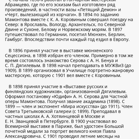
Абрамцево, где по его эскизам был изготовлен ряд
произведений, в частности вазы «Летящий Демон» и
«Черт, вылезающий из корчаги». В 1894 по заданию
Мамонтова вместе с К. А. Коровиным совершил поездку на
Север: в Ярославль, Вологду, Архангельск, по Северной
Двине и Сухоне, Белому и Норвежскому морям. В 1897
путешествовал по Германии, посетил Мюнхен, Берлин,
Гамбург. Впоследствии почти каждый год ездил в Европу.
В 1896 принял участие в выставке мюнхенского
Сецессиона, в 1898 избран его членом. Примерно в том же
время состоялось знакомство Серова с А. Н. Бенуа и
С. П. Дягилевым. В 1898 начал преподавать в МУЖВиЗ (до
1909). В 1899 организовал в Училище портретно-жанровую
мастерскую, которую с 1901 вел вместе с Коровиным.
В 1898 принял участие в «Выставке русских и
финляндских художников», организованной Дягилевым.
Оформил постановку «Юдифи» А. Н. Серова для Частной
оперы Мамонтова. Получил звание академика (1898). С
1899 — член и экспонент «Мира искусства» (до 1911). Член
Совета Третьяковской галереи (с 1899). Преподавал в
частных школах А. А. Хотяинцевой в Москве и
Е. Н. Званцевой в Петербурге. В 1900 участвовал во
Всемирной выставке в Париже, был удостоен Большой
почетной медали за портрет великого князя Павла
Александровича. С 1901 проводил летние месяцы на