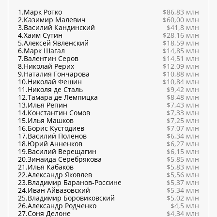
1.
Марк Ротко
$86,83 млн
2.
Казимир Малевич
$60,00 млн
3.
Василий Кандинский
$41,8 млн
4.
Хаим Сутин
$28,16 млн
5.
Алексей Явленский
$18,59 млн
6.
Марк Шагал
$14,85 млн
7.
Валентин Серов
$14,51 млн
8.
Николай Рерих
$12,09 млн
9.
Наталия Гончарова
$10,88 млн
10.
Николай Фешин
$10,84 млн
11.
Николя де Сталь
$9,42 млн
12.
Тамара де Лемпицка
$8,48 млн
13.
Илья Репин
$7,43 млн
14.
Константин Сомов
$7,33 млн
15.
Илья Машков
$7,25 млн
16.
Борис Кустодиев
$7,07 млн
17.
Василий Поленов
$6,34 млн
18.
Юрий Анненков
$6,27 млн
19.
Василий Верещагин
$6,15 млн
20.
Зинаида Серебрякова
$5,85 млн
21.
Илья Кабаков
$5,83 млн
22.
Александр Яковлев
$5,56 млн
23.
Владимир Баранов-Россине
$5,37 млн
24.
Иван Айвазовский
$5,34 млн
25.
Владимир Боровиковский
$5,02 млн
26.
Александр Родченко
$4,5 млн
27.
Соня Делоне
$4,34 млн