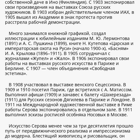
собственной даче в Ино (Финляндия). С 1903 экспонировал
свои произведения на выставках Союза русских
художников. В 1903 избран действительным членом ИАХ, в
1905 вышел из Академии в знак протеста против
расстрела рабочей демонстрации.
Много занимался книжной графикой, создал
иллюстрации к юбилейным изданиям М. Ю. Лермонтова
(1891) и А. С. Пушкина (1899), книге Н. Кутепова «Царская и
императорская охота на Руси» (начало 1900-х), «Басням»
И. А. Крылова (1896–1911). В 1905 сотрудничал с
журналами «Жупел» и «Жало». В 1906 экспонировал свои
работы на выставках русского искусства в Париже и
Берлине. С 1907 — член объединения «Свободная
эстетика».
В 1908 участвовал в выставке венского Сецессиона. В
1909 и 1910 посетил Париж, где встретился с А. Матиссом.
Выполнил афиши (1909) и занавес к балету «Шахерезада»
(1911) для Русских сезонов Дягилева в Париже и Лондоне. В
1911 на Международной художественной выставке в Риме
работы Серова экспонировались в отдельном зале. В 1911
выполнил эскизы росписей особняка Носовых в Москве.
Искусство Серова менее чем за три десятилетия прошло
путь от передвижнического реализма и импрессионизма
до модерна. Блестящий живописец и рисовальщик, он