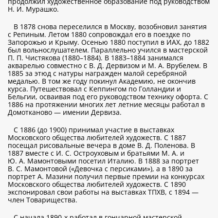
продолжил художественное образование под руководством
Н. И. Мурашко.
В 1878 снова переселился в Москву, возобновил занятия
с Репиным. Летом 1880 сопровождал его в поездке по
Запорожью и Крыму. Осенью 1880 поступил в ИАХ, до 1882
был вольнослушателем. Параллельно учился в мастерской
П. П. Чистякова (1880–1884). В 1883–1884 занимался
акварелью совместно с В. Д. Дервизом и М. А. Врубелем. В
1885 за этюд с натуры награжден малой серебряной
медалью. В том же году покинул Академию, не окончив
курса. Путешествовал с Кеппингом по Голландии и
Бельгии, осваивая под его руководством технику офорта. С
1886 на протяжении многих лет летние месяцы работал в
Домотканово — имении Дервиза.
С 1886 (до 1900) принимал участие в выставках
Московского общества любителей художеств. С 1887
посещал рисовальные вечера в доме В. Д. Поленова. В
1887 вместе с И. С. Остроуховым и братьями М. А. и
Ю. А. Мамонтовыми посетил Италию. В 1888 за портрет
В. С. Мамонтовой («Девочка с персиками»), а в 1890 за
портрет А. Мазини получил первые премии на конкурсах
Московского общества любителей художеств. С 1890
экспонировал свои работы на выставках ТПХВ, с 1894 —
член Товарищества.
С начала 1890-х работал в гончарной мастерской