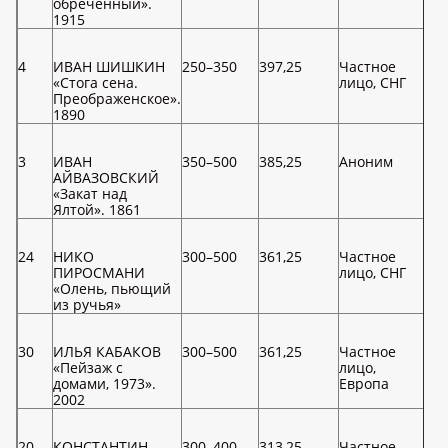
обреченный».
1915
4
ИВАН ШИШКИН
250–350
397,25
Частное
«Стога сена.
лицо, СНГ
Преображенское».
1890
3
ИВАН
350–500
385,25
Аноним
АЙВАЗОВСКИЙ
«Закат над
Ялтой». 1861
24
НИКО
300–500
361,25
Частное
ПИРОСМАНИ
лицо, СНГ
«Олень, пьющий
из ручья»
30
ИЛЬЯ КАБАКОВ
300–500
361,25
Частное
«Пейзаж с
лицо,
домами, 1973».
Европа
2002
20
КОНСТАНТИН
300–400
313,25
Частное