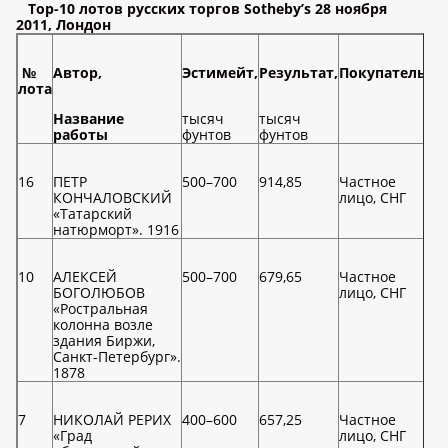
Тор-10 лотов русских торгов Sotheby’s 28 ноября
2011, Лондон
№
Автор,
Эстимейт,
Результат,
Покупатель
лота
Название
тысяч
тысяч
работы
фунтов
фунтов
16
ПЕТР
500–700
914,85
Частное
КОНЧАЛОВСКИЙ
лицо, СНГ
«Татарский
натюрморт». 1916
10
АЛЕКСЕЙ
500–700
679,65
Частное
БОГОЛЮБОВ
лицо, СНГ
«Ростральная
колонна возле
здания Биржи,
Санкт-Петербург».
1878
7
НИКОЛАЙ РЕРИХ
400–600
657,25
Частное
«Град
лицо, СНГ