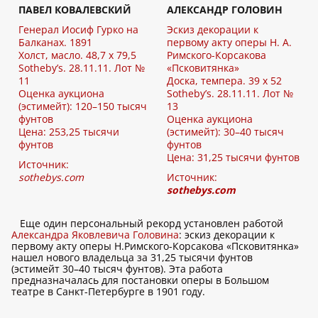
ПАВЕЛ КОВАЛЕВСКИЙ
АЛЕКСАНДР ГОЛОВИН
Генерал Иосиф Гурко на
Эскиз декорации к
Балканах. 1891
первому акту оперы Н. А.
Холст, масло. 48,7 х 79,5
Римского-Корсакова
Sotheby’s. 28.11.11. Лот №
«Псковитянка»
11
Доска, темпера. 39 х 52
Оценка аукциона
Sotheby’s. 28.11.11. Лот №
(эстимейт): 120–150 тысяч
13
фунтов
Оценка аукциона
Цена: 253,25 тысячи
(эстимейт): 30–40 тысяч
фунтов
фунтов
Цена: 31,25 тысячи фунтов
Источник:
sothebys.com
Источник:
sothebys.com
Еще один персональный рекорд установлен работой
Александра Яковлевича Головина
: эскиз декорации к
первому акту оперы Н.Римского-Корсакова «Псковитянка»
нашел нового владельца за 31,25 тысячи фунтов
(эстимейт 30–40 тысяч фунтов). Эта работа
предназначалась для постановки оперы в Большом
театре в Санкт-Петербурге в 1901 году.