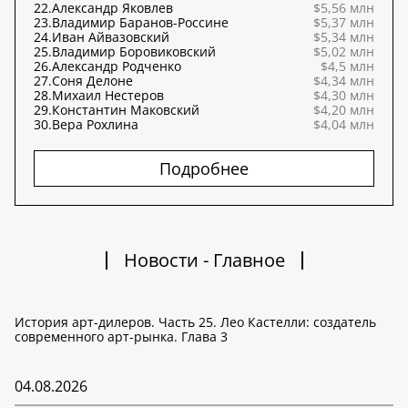
22.
Александр Яковлев
$5,56 млн
23.
Владимир Баранов-Россине
$5,37 млн
24.
Иван Айвазовский
$5,34 млн
25.
Владимир Боровиковский
$5,02 млн
26.
Александр Родченко
$4,5 млн
27.
Соня Делоне
$4,34 млн
28.
Михаил Нестеров
$4,30 млн
29.
Константин Маковский
$4,20 млн
30.
Вера Рохлина
$4,04 млн
Подробнее
Новости - Главное
История арт-дилеров. Часть 25. Лео Кастелли: создатель
современного арт-рынка. Глава 3
04.08.2026