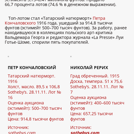
66,7 процента лотов (74,6 % в денежном выражении).
Топ-лотом стал «Татарский натюрморт»
Петра
Кончаловского
1916 года, ушедший за 914,8 тысячи
фунтов (эстимейт 500–700 тысяч фунтов). За работу, ранее
находившуюся в коллекциях польского арт-критика
Вальдемара Георга и редактора журнала «La Presse» Луи
Готье-Шоме, спорили пять покупателей.
ПЕТР КОНЧАЛОВСКИЙ
НИКОЛАЙ РЕРИХ
Татарский натюрморт.
Град обреченный. 1915
1916
Доска, темпера. 51 x 75,6
Холст, масло. 89,5 х 106,8
Sotheby’s. 28.11.11. Лот №
Sotheby’s. 28.11.11. Лот №
7
16
Оценка аукциона
Оценка аукциона
(эстимейт): 400–600 тысяч
(эстимейт): 500–700 тысяч
фунтов
фунтов
Цена: 657,25 тысячи
Цена: 914,8 тысячи фунтов
фунтов
Источник:
Источник:
sothebys.com
sothebys.com