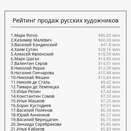
Рейтинг продаж русских художников
1.
Марк Ротко
$86,83 млн
2.
Казимир Малевич
$60,00 млн
3.
Василий Кандинский
$41,8 млн
4.
Хаим Сутин
$28,16 млн
5.
Алексей Явленский
$18,59 млн
6.
Марк Шагал
$14,85 млн
7.
Валентин Серов
$14,51 млн
8.
Николай Рерих
$12,09 млн
9.
Наталия Гончарова
$10,88 млн
10.
Николай Фешин
$10,84 млн
11.
Николя де Сталь
$9,42 млн
12.
Тамара де Лемпицка
$8,48 млн
13.
Илья Репин
$7,43 млн
14.
Константин Сомов
$7,33 млн
15.
Илья Машков
$7,25 млн
16.
Борис Кустодиев
$7,07 млн
17.
Василий Поленов
$6,34 млн
18.
Юрий Анненков
$6,27 млн
19.
Василий Верещагин
$6,15 млн
20.
Зинаида Серебрякова
$5,85 млн
21.
Илья Кабаков
$5,83 млн