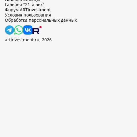
Галерея "21-й век"
Форум ARTinvestment
Условия пользования
Обработка персональных данных
artinvestment.ru, 2026
На этом сайте используются cookie, может вестись сбор данных
об IP-адресах и местоположении пользователей. Продолжив
работу с этим сайтом, вы подтверждаете свое согласие на
обработку персональных данных в соответствии с законом N
152-ФЗ «О персональных данных» и
«Политикой ООО «АртИн»
в отношении обработки персональных данных».
OK