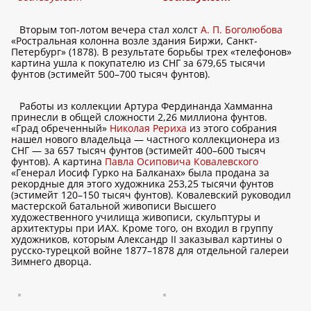
Вторым топ-лотом вечера стал холст
А. П. Боголюбова
«Ростральная колонна возле здания Биржи, Санкт-
Петербург» (1878). В результате борьбы трех «телефонов»
картина ушла к покупателю из СНГ за 679,65 тысячи
фунтов (эстимейт 500–700 тысяч фунтов).
Работы из коллекции Артура Фердинанда Хамманна
принесли в общей сложности 2,26 миллиона фунтов.
«Град обреченный»
Николая Рериха
из этого собрания
нашел нового владельца — частного коллекционера из
СНГ — за 657 тысяч фунтов (эстимейт 400–600 тысяч
фунтов). А картина
Павла Осиповича Ковалевского
«Генерал Иосиф Гурко на Балканах» была продана за
рекордные для этого художника 253,25 тысячи фунтов
(эстимейт 120–150 тысяч фунтов). Ковалевский руководил
мастерской батальной живописи Высшего
художественного училища живописи, скульптуры и
архитектуры при ИАХ. Кроме того, он входил в группу
художников, которым Александр II заказывал картины о
русско-турецкой войне 1877–1878 для отдельной галереи
Зимнего дворца.