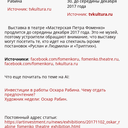
Рабина
30, до середины декабря
2017 года
Источник:
tvkultura.ru
Источник:
tvkultura.ru
Выставка в театре «Мастерская Петра Фоменко»
продлится до середины декабря 2017 года. Это не музей,
поэтому устроители обращают внимание, что выставку
могут посетить те, кто идет на спектакль (кроме
постановок «Руслан и Людмила» и «Триптих»).
Источники
:
facebook.com/fomenkoru
,
fomenko.theatre.ru
,
facebook.com/fomenkoru
,
tvkultura.ru
Что еще почитать по теме на AI:
Инвестиции в работы Оскара Рабина. Чему отдать
предпочтение?
Художник недели: Оскар Рабин
.
Постоянный адрес статьи:
https://artinvestment.ru/news/exhibitions/20171102_oskar_r
abine_fomenko_theatre_exhibition.html