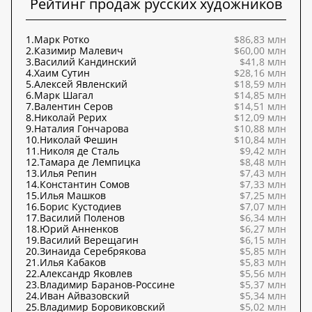
Рейтинг продаж русских художников
1.
Марк Ротко
$86,83 млн
2.
Казимир Малевич
$60,00 млн
3.
Василий Кандинский
$41,8 млн
4.
Хаим Сутин
$28,16 млн
5.
Алексей Явленский
$18,59 млн
6.
Марк Шагал
$14,85 млн
7.
Валентин Серов
$14,51 млн
8.
Николай Рерих
$12,09 млн
9.
Наталия Гончарова
$10,88 млн
10.
Николай Фешин
$10,84 млн
11.
Николя де Сталь
$9,42 млн
12.
Тамара де Лемпицка
$8,48 млн
13.
Илья Репин
$7,43 млн
14.
Константин Сомов
$7,33 млн
15.
Илья Машков
$7,25 млн
16.
Борис Кустодиев
$7,07 млн
17.
Василий Поленов
$6,34 млн
18.
Юрий Анненков
$6,27 млн
19.
Василий Верещагин
$6,15 млн
20.
Зинаида Серебрякова
$5,85 млн
21.
Илья Кабаков
$5,83 млн
22.
Александр Яковлев
$5,56 млн
23.
Владимир Баранов-Россине
$5,37 млн
24.
Иван Айвазовский
$5,34 млн
25.
Владимир Боровиковский
$5,02 млн