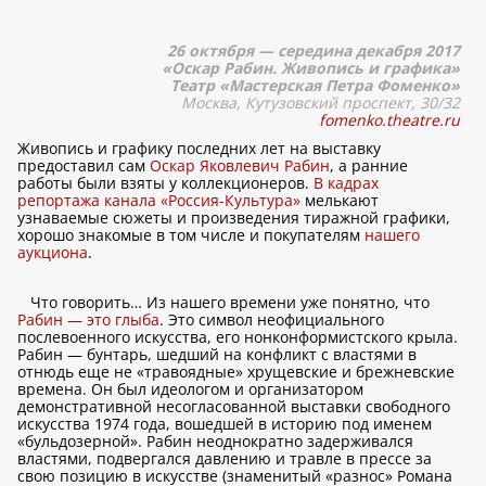
26 октября — середина декабря 2017
«Оскар Рабин. Живопись и графика»
Театр «Мастерская Петра Фоменко»
Москва, Кутузовский проспект, 30/32
fomenko.theatre.ru
Живопись и графику последних лет на выставку
предоставил сам
Оскар Яковлевич Рабин
, а ранние
работы были взяты у коллекционеров.
В кадрах
репортажа канала «Россия-Культура»
мелькают
узнаваемые сюжеты и произведения тиражной графики,
хорошо знакомые в том числе и покупателям
нашего
аукциона
.
Что говорить… Из нашего времени уже понятно, что
Рабин — это глыба
. Это символ неофициального
послевоенного искусства, его нонконформистского крыла.
Рабин — бунтарь, шедший на конфликт с властями в
отнюдь еще не «травоядные» хрущевские и брежневские
времена. Он был идеологом и организатором
демонстративной несогласованной выставки свободного
искусства 1974 года, вошедшей в историю под именем
«бульдозерной». Рабин неоднократно задерживался
властями, подвергался давлению и травле в прессе за
свою позицию в искусстве (знаменитый «разнос» Романа