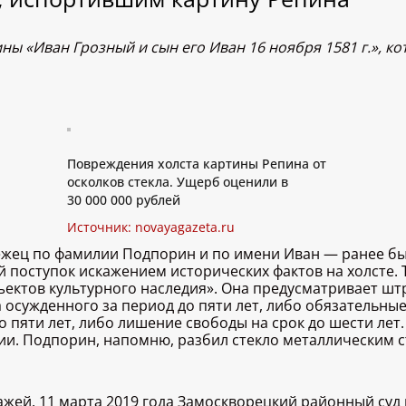
ы «Иван Грозный и сын его Иван 16 ноября 1581 г.», к
Повреждения холста картины Репина от
осколков стекла. Ущерб оценили в
30 000 000 рублей
Источник:
novayagazeta.ru
жец по фамилии Подпорин и по имени Иван — ранее бы
й поступок искажением исторических фактов на холсте. 
ектов культурного наследия». Она предусматривает шт
 осужденного за период до пяти лет, либо обязательны
 пяти лет, либо лишение свободы на срок до шести лет.
нии. Подпорин, напомню, разбил стекло металлическим 
ажей. 11 марта 2019 года Замоскворецкий районный суд