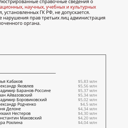
иллюстрированные справочные сведения о
ционных, научных, учебных и культурных
, установленных ГК РФ, не допускается.
ае нарушения прав третьих лиц администрация
моченного органа.
ья Кабаков
$5,83 млн
ександр Яковлев
$5,56 млн
ладимир Баранов-Россине
$5,37 млн
ван Айвазовский
$5,34 млн
ладимир Боровиковский
$5,02 млн
ександр Родченко
$4,5 млн
оня Делоне
$4,34 млн
ихаил Нестеров
$4,30 млн
онстантин Маковский
$4,20 млн
ра Рохлина
$4,04 млн