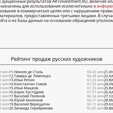
х аукционных результатов ARTinvestment.RU, включая 
дназначены для использования исключительно
в информа
льзование в коммерческих целях или с нарушением правил
 материалов, предоставленных третьими лицами. В случ
 сайта и из базы данных на основании обращения уполно
Рейтинг продаж русских художников
3 млн
11.
Николя де Сталь
$9,42 млн
21.
Ил
0 млн
12.
Тамара де Лемпицка
$8,48 млн
22.
Ал
8 млн
13.
Илья Репин
$7,43 млн
23.
В
6 млн
14.
Константин Сомов
$7,33 млн
24.
И
9 млн
15.
Илья Машков
$7,25 млн
25.
В
5 млн
16.
Борис Кустодиев
$7,07 млн
26.
Ал
1 млн
17.
Василий Поленов
$6,34 млн
27.
С
9 млн
18.
Юрий Анненков
$6,27 млн
28.
М
8 млн
19.
Василий Верещагин
$6,15 млн
29.
К
4 млн
20.
Зинаида Серебрякова
$5,85 млн
30.
Ве