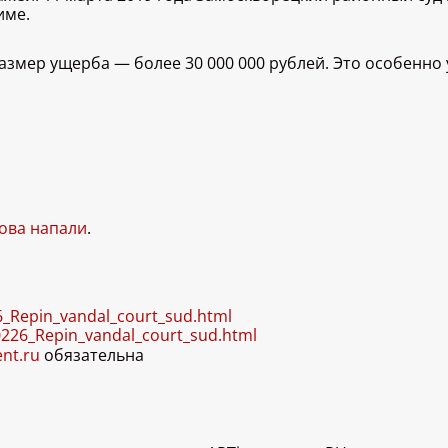
име.
змер ущерба — более 30 000 000 рублей. Это особенно 
нова напали
.
6_Repin_vandal_court_sud.html
0226_Repin_vandal_court_sud.html
ent.ru
обязательна