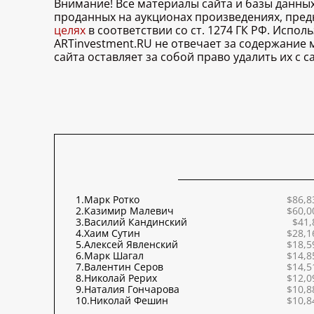
Внимание! Все материалы сайта и базы данны
проданных на аукционах произведениях, пре
целях
в соответствии со ст. 1274 ГК РФ. Испо
ARTinvestment.RU не отвечает за содержание
сайта оставляет за собой право удалить их с
1.
Марк Ротко
$86,8
2.
Казимир Малевич
$60,0
3.
Василий Кандинский
$41,
4.
Хаим Сутин
$28,1
5.
Алексей Явленский
$18,5
6.
Марк Шагал
$14,8
7.
Валентин Серов
$14,5
8.
Николай Рерих
$12,0
9.
Наталия Гончарова
$10,8
10.
Николай Фешин
$10,8