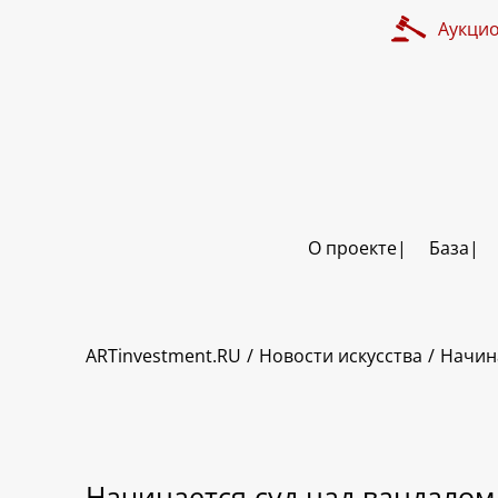
Аукци
О проекте
База
ARTinvestment.RU
Новости искусства
Начин
Начинается суд над вандало