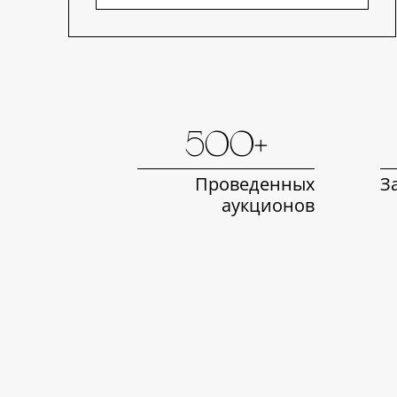
500+
Проведенных
З
аукционов