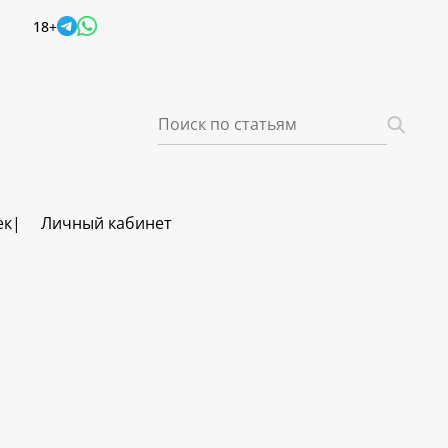
18+
ек
Личный кабинет