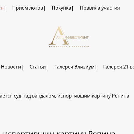
он
Прием лотов
Покупка
Правила участия
Новости
Статьи
Галерея Элизиум
Галерея 21 в
ается суд над вандалом, испортившим картину Репина
м, испортившим картину Репина