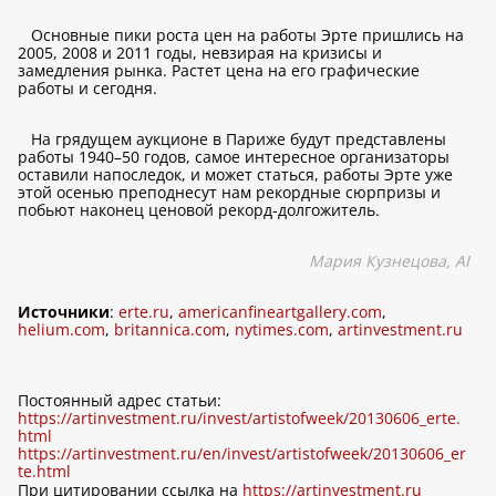
Основные пики роста цен на работы Эрте пришлись на
2005, 2008 и 2011 годы, невзирая на кризисы и
замедления рынка. Растет цена на его графические
работы и сегодня.
На грядущем аукционе в Париже будут представлены
работы 1940–50 годов, самое интересное организаторы
оставили напоследок, и может статься, работы Эрте уже
этой осенью преподнесут нам рекордные сюрпризы и
побьют наконец ценовой рекорд-долгожитель.
Мария Кузнецова,
AI
Источники
:
erte.ru
,
americanfineartgallery.com
,
helium.com
,
britannica.com
,
nytimes.com
,
artinvestment.ru
Постоянный адрес статьи:
https://artinvestment.ru/invest/artistofweek/20130606_erte.
html
https://artinvestment.ru/en/invest/artistofweek/20130606_er
te.html
При цитировании ссылка на
https://artinvestment.ru