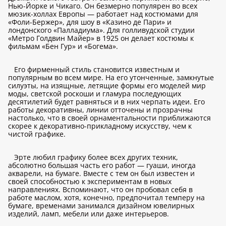
Нью-Йорке и Чикаго. Он безмерно популярен во всех
мюзик-холлах Европы — работает над костюмами для
«Фоли-Бержер», для шоу в «Казино де Пари» и
лондонского «Палладиума». Для голливудской студии
«Метро Голдвин Майер» в 1925 он делает костюмы к
фильмам «Бен Гур» и «Богема».
Его фирменный стиль становится известным и
популярным во всем мире. На его утонченные, замкнутые
силуэты, на изящные, летящие формы его моделей мир
моды, светской роскоши и гламура последующих
десятилетий будет равняться и в них черпать идеи. Его
работы декоративны, линии отточены и прозрачны
настолько, что в своей орнаментальности приближаются
скорее к декоративно-прикладному искусству, чем к
чистой графике.
Эрте любил графику более всех других техник,
абсолютно большая часть его работ — гуаши, иногда
акварели, на бумаге. Вместе с тем он был известен и
своей способностью к экспериментам в новых
направлениях. Вспоминают, что он пробовал себя в
работе маслом, хотя, конечно, предпочитал темперу на
бумаге, временами занимался дизайном ювелирных
изделий, ламп, мебели или даже интерьеров.