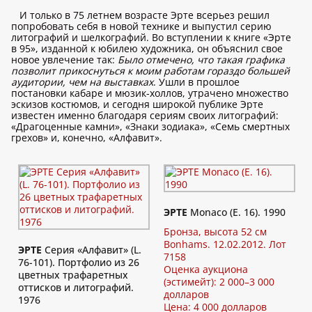
И только в 75 летнем возрасте Эрте всерьез решил
попробовать себя в новой технике и выпустил серию
литографий и шелкографий. Во вступлении к книге «Эрте
в 95», изданной к юбилею художника, он объяснил свое
новое увлечение так:
Было отмечено, что такая графика
позволит прикоснуться к моим работам гораздо большей
аудитории, чем на выставках
. Ушли в прошлое
постановки кабаре и мюзик-холлов, утрачено множество
эскизов костюмов, и сегодня широкой публике Эрте
известен именно благодаря сериям своих литографий:
«Драгоценные камни», «Знаки зодиака», «Семь смертных
грехов» и, конечно, «Алфавит».
ЭРТЕ
Monaco (E. 16). 1990
Бронза, высота 52 см
Bonhams. 12.02.2012. Лот
ЭРТЕ
Серия «Алфавит» (L.
7158
76-101). Портфолио из 26
Оценка аукциона
цветных трафаретных
(эстимейт): 2 000–3 000
оттисков и литографий.
долларов
1976
Цена: 4 000 долларов