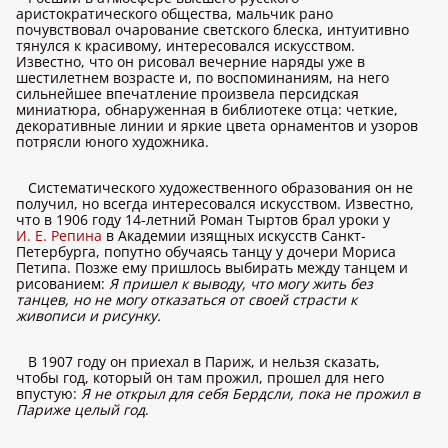
аристократического общества, мальчик рано
почувствовал очарование светского блеска, интуитивно
тянулся к красивому, интересовался искусством.
Известно, что он рисовал вечерние наряды уже в
шестилетнем возрасте и, по воспоминаниям, на него
сильнейшее впечатление произвела персидская
миниатюра, обнаруженная в библиотеке отца: четкие,
декоративные линии и яркие цвета орнаментов и узоров
потрясли юного художника.
Систематического художественного образования он не
получил, но всегда интересовался искусством. Известно,
что в 1906 году 14-летний Роман Тыртов брал уроки у
И. Е. Репина
в Академии изящных искусств Санкт-
Петербурга, попутно обучаясь танцу у дочери Мориса
Петипа. Позже ему пришлось выбирать между танцем и
рисованием:
Я пришел к выводу, что могу жить без
танцев, но не могу отказаться от своей страсти к
живописи и рисунку.
В 1907 году он приехал в Париж, и нельзя сказать,
чтобы год, который он там прожил, прошел для него
впустую:
Я не открыл для себя Бердсли, пока не прожил в
Париже целый год
.