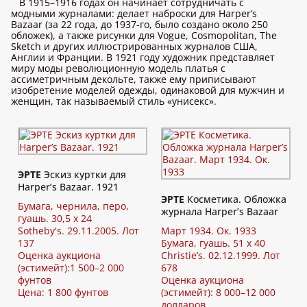
В 1915–1916 годах он начинает сотрудничать с
модными журналами: делает наброски для Harper’s
Bazaar (за 22 года, до 1937-го, было создано около 250
обложек), а также рисунки для Vogue, Cosmopolitan, The
Sketch и других иллюстрированных журналов США,
Англии и Франции. В 1921 году художник представляет
миру моды революционную модель платья с
ассиметричным декольте, также ему приписывают
изобретение моделей одежды, одинаковой для мужчин и
женщин, так называемый стиль «унисекс».
ЭРТЕ
Эскиз куртки для
Harper’s Bazaar. 1921
ЭРТЕ
Косметика. Обложка
Бумага, чернила, перо,
журнала Harper’s Bazaar
гуашь. 30,5 x 24
Sotheby's. 29.11.2005. Лот
Март 1934. Ок. 1933
137
Бумага, гуашь. 51 x 40
Оценка аукциона
Christie’s. 02.12.1999. Лот
(эстимейт):1 500–2 000
678
фунтов
Оценка аукциона
Цена: 1 800 фунтов
(эстимейт): 8 000–12 000
долларов