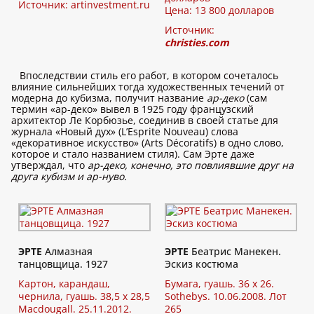
Источник:
artinvestment.ru
Цена: 13 800 долларов
Источник:
christies.com
Впоследствии стиль его работ, в котором сочеталось
влияние сильнейших тогда художественных течений от
модерна до кубизма, получит название
ар-деко
(сам
термин «ар-деко» вывел в 1925 году французский
архитектор Ле Корбюзье, соединив в своей статье для
журнала «Новый дух» (L’Esprite Nouveau) слова
«декоративное искусство» (Arts Décoratifs) в одно слово,
которое и стало названием стиля). Сам Эрте даже
утверждал, что
ар-деко, конечно, это повлиявшие друг на
друга кубизм и ар-нуво.
ЭРТЕ
Алмазная
ЭРТЕ
Беатрис Манекен.
танцовщица. 1927
Эскиз костюма
Картон, карандаш,
Бумага, гуашь. 36 x 26.
чернила, гуашь. 38,5 x 28,5
Sothebys. 10.06.2008. Лот
Macdougall. 25.11.2012.
265