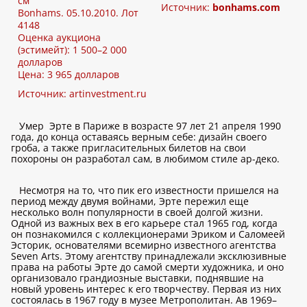
см
Источник:
bonhams.com
Bonhams. 05.10.2010. Лот
4148
Оценка аукциона
(эстимейт): 1 500–2 000
долларов
Цена: 3 965 долларов
Источник:
artinvestment.ru
Умер Эрте в Париже в возрасте 97 лет 21 апреля 1990
года, до конца оставаясь верным себе: дизайн своего
гроба, а также пригласительных билетов на свои
похороны он разработал сам, в любимом стиле ар-деко.
Несмотря на то, что пик его известности пришелся на
период между двумя войнами, Эрте пережил еще
несколько волн популярности в своей долгой жизни.
Одной из важных вех в его карьере стал 1965 год, когда
он познакомился с коллекционерами Эриком и Саломеей
Эсторик, основателями всемирно известного агентства
Seven Arts. Этому агентству принадлежали эксклюзивные
права на работы Эрте до самой смерти художника, и оно
организовало грандиозные выставки, поднявшие на
новый уровень интерес к его творчеству. Первая из них
состоялась в 1967 году в музее Метрополитан. Ав 1969–