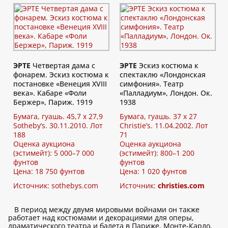
ЭРТЕ
Четвертая дама с
ЭРТЕ
Эскиз костюма к
фонарем. Эскиз костюма к
спектаклю «Лондонская
постановке «Венеция XVIII
симфония». Театр
века». Кабаре «Фоли
«Палладиум», Лондон. Ок.
Бержер», Париж. 1919
1938
Бумага, гуашь. 45,7 x 27,9
Бумага, гуашь. 37 x 27
Sotheby’s. 30.11.2010. Лот
Christie’s. 11.04.2002. Лот
188
71
Оценка аукциона
Оценка аукциона
(эстимейт): 5 000–7 000
(эстимейт): 800–1 200
фунтов
фунтов
Цена: 18 750 фунтов
Цена: 1 020 фунтов
Источник:
sothebys.com
Источник:
christies.com
В период между двумя мировыми войнами он также
работает над костюмами и декорациями для оперы,
драматического театра и балета в Париже, Монте-Карло,