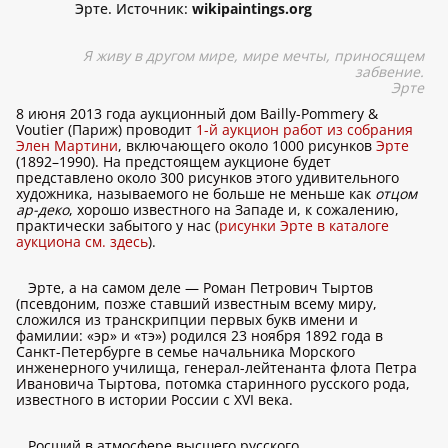
Эрте. Источник:
wikipaintings.org
Я живу в другом мире, мире мечты, приносящем
забвение.
Эрте
8 июня 2013 года аукционный дом Bailly-Pommery &
Voutier (Париж) проводит
1-й аукцион работ из собрания
Элен Мартини
, включающего около 1000 рисунков
Эрте
(1892–1990). На предстоящем аукционе будет
представлено около 300 рисунков этого удивительного
художника, называемого не больше не меньше как
отцом
ар-деко
, хорошо известного на Западе и, к сожалению,
практически забытого у нас (
рисунки Эрте в каталоге
аукциона см. здесь
).
Эрте, а на самом деле — Роман Петрович Тыртов
(псевдоним, позже ставший известным всему миру,
сложился из транскрипции первых букв имени и
фамилии: «эр» и «тэ») родился 23 ноября 1892 года в
Санкт-Петербурге в семье начальника Морского
инженерного училища, генерал-лейтенанта флота Петра
Ивановича Тыртова, потомка старинного русского рода,
известного в истории России с XVI века.
Росший в атмосфере высшего русского