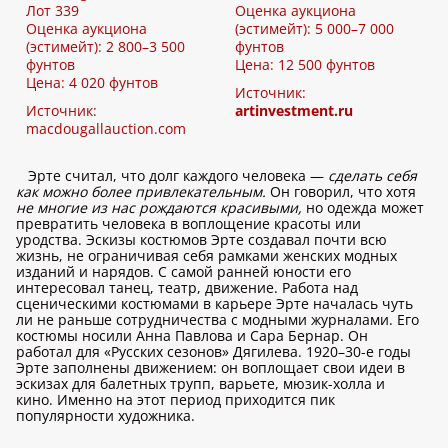
Лот 339
Оценка аукциона
Оценка аукциона
(эстимейт): 5 000–7 000
(эстимейт): 2 800–3 500
фунтов
фунтов
Цена: 12 500 фунтов
Цена: 4 020 фунтов
Источник:
Источник:
artinvestment.ru
macdougallauction.com
Эрте считал, что долг каждого человека —
сделать себя
как можно более привлекательным.
Он говорил, что хотя
не многие из нас рождаются красивыми,
но одежда может
превратить человека в воплощение красоты или
уродства. Эскизы костюмов Эрте создавал почти всю
жизнь, не ограничивая себя рамками женских модных
изданий и нарядов. С самой ранней юности его
интересовал танец, театр, движение. Работа над
сценическими костюмами в карьере Эрте началась чуть
ли не раньше сотрудничества с модными журналами. Его
костюмы носили Анна Павлова и Сара Бернар. Он
работал для «Русских сезонов» Дягилева. 1920–30-е годы
Эрте заполнены движением: он воплощает свои идеи в
эскизах для балетных трупп, варьете, мюзик-холла и
кино. Именно на этот период приходится пик
популярности художника.