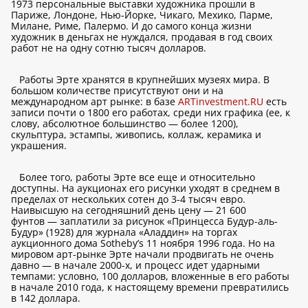
1973 персональные выставки художника прошли в
Париже, Лондоне, Нью-Йорке, Чикаго, Мехико, Парме,
Милане, Риме, Палермо. И до самого конца жизни
художник в деньгах не нуждался, продавая в год своих
работ не на одну сотню тысяч долларов.
Работы Эрте хранятся в крупнейших музеях мира. В
большом количестве присутствуют они и на
международном арт рынке: в базе
ARTinvestment.RU
есть
записи почти о 1800 его работах, среди них графика (ее, к
слову, абсолютное большинство — более 1200),
скульптура, эстампы, живопись, коллаж, керамика и
украшения.
Более того, работы Эрте все еще и относительно
доступны. На аукционах его рисунки уходят в среднем в
пределах от нескольких сотен до 3-4 тысяч евро.
Наивысшую на сегодняшний день цену — 21 600
фунтов — заплатили за рисунок «Принцесса Будур-аль-
Будур» (1928) для журнала «Аладдин» на торгах
аукционного дома Sotheby’s 11 ноября 1996 года. Но на
мировом арт-рынке Эрте начали продвигать не очень
давно — в начале 2000-х, и процесс идет ударными
темпами: условно, 100 долларов, вложенные в его работы
в начале 2010 года, к настоящему времени превратились
в 142 доллара.