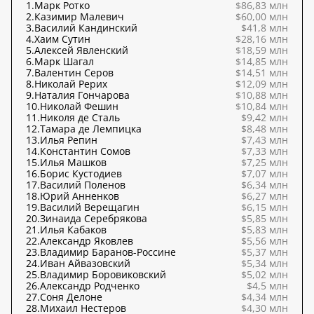
1.
Марк Ротко
$86,83 млн
2.
Казимир Малевич
$60,00 млн
3.
Василий Кандинский
$41,8 млн
4.
Хаим Сутин
$28,16 млн
5.
Алексей Явленский
$18,59 млн
6.
Марк Шагал
$14,85 млн
7.
Валентин Серов
$14,51 млн
8.
Николай Рерих
$12,09 млн
9.
Наталия Гончарова
$10,88 млн
10.
Николай Фешин
$10,84 млн
11.
Николя де Сталь
$9,42 млн
12.
Тамара де Лемпицка
$8,48 млн
13.
Илья Репин
$7,43 млн
14.
Константин Сомов
$7,33 млн
15.
Илья Машков
$7,25 млн
16.
Борис Кустодиев
$7,07 млн
17.
Василий Поленов
$6,34 млн
18.
Юрий Анненков
$6,27 млн
19.
Василий Верещагин
$6,15 млн
20.
Зинаида Серебрякова
$5,85 млн
21.
Илья Кабаков
$5,83 млн
22.
Александр Яковлев
$5,56 млн
23.
Владимир Баранов-Россине
$5,37 млн
24.
Иван Айвазовский
$5,34 млн
25.
Владимир Боровиковский
$5,02 млн
26.
Александр Родченко
$4,5 млн
27.
Соня Делоне
$4,34 млн
28.
Михаил Нестеров
$4,30 млн