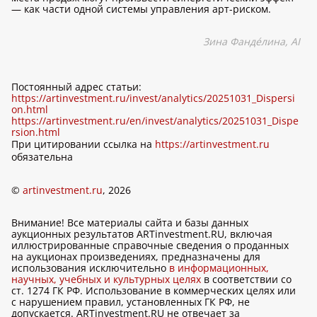
— как части одной системы управления арт-риском.
Зина Фанд
é
лина,
AI
Постоянный адрес статьи:
https://artinvestment.ru/invest/analytics/20251031_Dispersi
on.html
https://artinvestment.ru/en/invest/analytics/20251031_Dispe
rsion.html
При цитировании ссылка на
https://artinvestment.ru
обязательна
©
artinvestment.ru
, 2026
Внимание! Все материалы сайта и базы данных
аукционных результатов ARTinvestment.RU, включая
иллюстрированные справочные сведения о проданных
на аукционах произведениях, предназначены для
использования исключительно
в информационных,
научных, учебных и культурных целях
в соответствии со
ст. 1274 ГК РФ. Использование в коммерческих целях или
с нарушением правил, установленных ГК РФ, не
допускается. ARTinvestment.RU не отвечает за