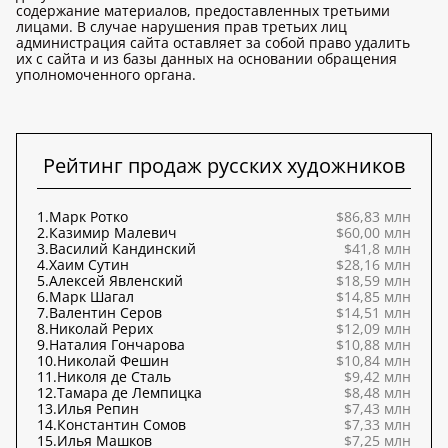
содержание материалов, предоставленных третьими
лицами. В случае нарушения прав третьих лиц
администрация сайта оставляет за собой право удалить
их с сайта и из базы данных на основании обращения
уполномоченного органа.
Рейтинг продаж русских художников
1.
Марк Ротко
$86,83 млн
2.
Казимир Малевич
$60,00 млн
3.
Василий Кандинский
$41,8 млн
4.
Хаим Сутин
$28,16 млн
5.
Алексей Явленский
$18,59 млн
6.
Марк Шагал
$14,85 млн
7.
Валентин Серов
$14,51 млн
8.
Николай Рерих
$12,09 млн
9.
Наталия Гончарова
$10,88 млн
10.
Николай Фешин
$10,84 млн
11.
Николя де Сталь
$9,42 млн
12.
Тамара де Лемпицка
$8,48 млн
13.
Илья Репин
$7,43 млн
14.
Константин Сомов
$7,33 млн
15.
Илья Машков
$7,25 млн