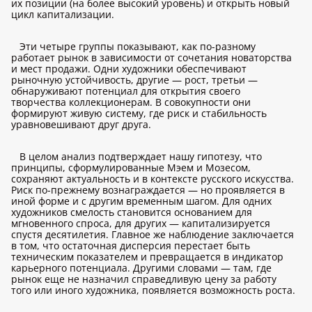
их позиции (на более высокий уровень) и открыть новый
цикл капитализации.
Эти четыре группы показывают, как по-разному
работает рынок в зависимости от сочетания новаторства
и мест продажи. Одни художники обеспечивают
рыночную устойчивость, другие — рост, третьи —
обнаруживают потенциал для открытия своего
творчества коллекционерам. В совокупности они
формируют живую систему, где риск и стабильность
уравновешивают друг друга.
В целом анализ подтверждает нашу гипотезу, что
принципы, сформулированные Мэем и Мозесом,
сохраняют актуальность и в контексте русского искусства.
Риск по-прежнему вознаграждается — но проявляется в
иной форме и с другим временным шагом. Для одних
художников смелость становится основанием для
мгновенного спроса, для других — капитализируется
спустя десятилетия. Главное же наблюдение заключается
в том, что остаточная дисперсия перестает быть
техническим показателем и превращается в индикатор
карьерного потенциала. Другими словами — там, где
рынок еще не назначил справедливую цену за работу
того или иного художника, появляется возможность роста.