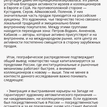
репутация давно интернационализировалась. Их рынок
устойчив благодаря активности музеев и коллекционеров
в Европе и США. На противоположной стороне —
Кустодиев, Серов, Айвазовский, Поленов. У них
значительная часть продаж приходится на российские
аукционы. Это художники, чье творчество тесно связано с
локальной традицией и эмоционально ближе
внутреннему покупателю. Между этими группами
находится переходная зона: Петров-Водкин, Анненков,
Кабаков — авторы, которые активно присутствуют и на
внутреннем, и на международном рынке, хотя центр их
активности постепенно смещается в сторону зарубежных
продаж.
Итак, географическое распределение подтверждает
общий вывод: новаторство чаще капитализируется за
пределами России, где институциональные и рыночные
механизмы работают быстрее, а внимание
коллекционеров к новому — выше. Тем не менее в
контексте данного исследования важно понимать
следующее:
• Эмиграция и выстраивание карьеры на Западе не
гарантируют художнику автоматического признания —
ни «академиками», ни коллекционерами. Если художник
был посредственностью в России — посредственностью
останется и за ее пределами; разве что станет фигурой