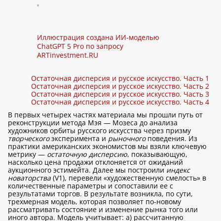
Иллюстрация создана ИИ-моделью
ChatGPT 5 Pro по запросу
ARTinvestment.RU
Остаточная дисперсия и русское искусство. Часть 1
Остаточная дисперсия и русское искусство. Часть 2
Остаточная дисперсия и русское искусство. Часть 3
Остаточная дисперсия и русское искусство. Часть 4
В первых четырех частях материала мы прошли путь от
реконструкции метода Мэя — Мозеса до анализа
художников орбиты русского искусства через призму
творческого
эксперимента и
рыночного
поведения. Из
практики американских экономистов мы взяли ключевую
метрику —
остаточную дисперсию
, показывающую,
насколько цена продажи отклоняется от ожиданий
аукционного эстимейта. Далее мы построили
индекс
новаторства
(V1), перевели «художественную смелость» в
количественные параметры и сопоставили ее с
результатами торгов. В результате возникла, по сути,
трехмерная модель, которая позволяет по-новому
рассматривать состояние и изменение рынка того или
иного автора. Модель учитывает: а) рассчитанную