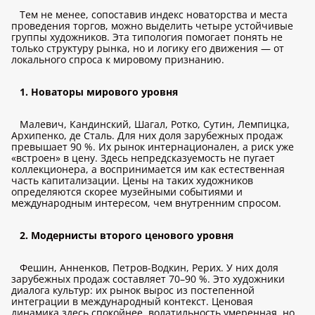
Тем не менее, сопоставив индекс новаторства и места
проведения торгов, можно выделить четыре устойчивые
группы художников. Эта типология помогает понять не
только структуру рынка, но и логику его движения — от
локального спроса к мировому признанию.
1. Новаторы мирового уровня
Малевич, Кандинский, Шагал, Ротко, Сутин, Лемпицка,
Архипенко, де Сталь. Для них доля зарубежных продаж
превышает 90 %. Их рынок интернационален, а риск уже
«встроен» в цену. Здесь непредсказуемость не пугает
коллекционера, а воспринимается им как естественная
часть капитализации. Цены на таких художников
определяются скорее музейными событиями и
международным интересом, чем внутренним спросом.
2. Модернисты второго ценового уровня
Фешин, Анненков, Петров-Водкин, Рерих. У них доля
зарубежных продаж составляет 70–90 %. Это художники
диалога культур: их рынок вырос из постепенной
интеграции в международный контекст. Ценовая
динамика здесь спокойнее, волатильность умеренная, но