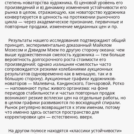
степень новаторства художника, б) ценовой уровень его
произведений и в) динамику изменения устойчивости его
рынка в целом, отражающую, как новаторство художника
конвертируется в ценность на протяжении рыночного
цикла — через академическое признание, первичные и
повторные продажи, изменение медианных цен и пр.
Результаты нашего исследования подтверждают общий
принцип, экспериментально доказанный Майклом
Мозесом и Дэвидом Мэем по другую сторону океана: чем
выше художественная смелость художника — тем больше
вероятность долгосрочного роста стоимости его
произведений; однако
излишняя
«смелость» часто
сопровождается резкими колебаниями аукционных
результатов (одновременно как в меньшую, так и в
бóльшую сторону). Аукционные графики художников-
новаторов — Малевича, Кандинского, Гончаровой, Ротко
— напоминают пульс живого организма: на фоне
периодов стабильности и частых повторных продаж
возникают резкие всплески цен на отдельные работы, но
в целом графики развиваются по восходящей спирали.
Рынок регулярно возвращается к этим именам, потому
что именно здесь остается пространство для
корректировки цен — естественно, вверх.
На другом полюсе находятся «классики устойчивости»