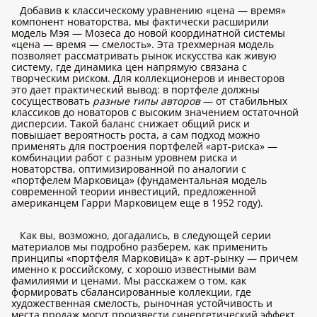
Добавив к классическому уравнению «цена — время»
компонент новаторства, мы фактически расширили
модель Мэя — Мозеса до новой координатной системы
«цена — время — смелость». Эта трехмерная модель
позволяет рассматривать рынок искусства как живую
систему, где динамика цен напрямую связана с
творческим риском. Для коллекционеров и инвесторов
это дает практический вывод: в портфеле должны
сосуществовать
разные типы авторов
— от стабильных
классиков до новаторов с высоким значением остаточной
дисперсии. Такой баланс снижает общий риск и
повышает вероятность роста, а сам подход можно
применять для построения портфелей «арт-риска» —
комбинации работ с разным уровнем риска и
новаторства, оптимизированной по аналогии с
«портфелем Марковица» (фундаментальная модель
современной теории инвестиций, предложенной
американцем Гарри Марковицем еще в 1952 году).
Как вы, возможно, догадались, в следующей серии
материалов мы подробно разберем, как применить
принципы «портфеля Марковица» к арт-рынку — причем
именно к российскому, с хорошо известными вам
фамилиями и ценами. Мы расскажем о том, как
формировать сбалансированные коллекции, где
художественная смелость, рыночная устойчивость и
места продаж могут произвести синергетический эффект