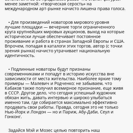
менее заметной: «творческая серость» на
международном арт-рынке начисто лишена права голоса.
• Для произведений новаторов мирового уровня
лучшие площадки — вечерние торги ограниченного
круга крупнейших мировых аукционов, выход на которые
исторически лучше обеспечивает постоянное
проживание и работа в странах Западной Европы и США.
Впрочем, попадая в каталоги этих торгов, автор (с точки
зрения рынка) начисто утрачивает национальную
идентичность.
• Подлинные новаторы будут признаны
современниками и попадут в историю искусства вне
зависимости от места жительства. Наиболее яркие тому
примеры — Малевич и Родченко; не забываем, что
Кабаков также получил всемирное признание, еще живя
в СССР. Другое дело, что сегодня успешный художник
обязан жить, давать интервью и широко улыбаться
именно там, где собирается максимально эффективно
продавать свои работы. Правда, сегодня это не только
Нью-Йорк и Лондон — но и Париж, Абу-Даби, Сеул и
Гонконг.
Задайся Мэй и Мозес целью повторить наш