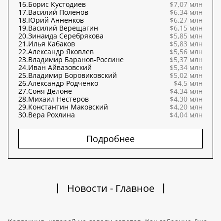
16.
Борис Кустодиев
$7,07 млн
17.
Василий Поленов
$6,34 млн
18.
Юрий Анненков
$6,27 млн
19.
Василий Верещагин
$6,15 млн
20.
Зинаида Серебрякова
$5,85 млн
21.
Илья Кабаков
$5,83 млн
22.
Александр Яковлев
$5,56 млн
23.
Владимир Баранов-Россине
$5,37 млн
24.
Иван Айвазовский
$5,34 млн
25.
Владимир Боровиковский
$5,02 млн
26.
Александр Родченко
$4,5 млн
27.
Соня Делоне
$4,34 млн
28.
Михаил Нестеров
$4,30 млн
29.
Константин Маковский
$4,20 млн
30.
Вера Рохлина
$4,04 млн
Подробнее
Новости - Главное