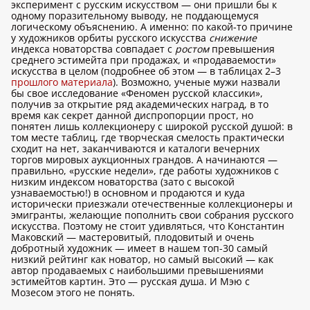
эксперимент с русским искусством — они пришли бы к
одному поразительному выводу, не поддающемуся
логическому объяснению. А именно: по какой-то причине
у художников орбиты русского искусства
снижение
индекса новаторства совпадает с
ростом
превышения
среднего эстимейта при продажах, и «продаваемости»
искусства в целом (подробнее об этом — в таблицах 2–3
прошлого материала
). Возможно, ученые мужи назвали
бы свое исследование «Феномен русской классики»,
получив за открытие ряд академических наград, в то
время как секрет данной диспропорции прост, но
понятен лишь коллекционеру с широкой русской душой: в
том месте таблиц, где творческая смелость практически
сходит на нет, заканчиваются и каталоги вечерних
торгов мировых аукционных грандов. А начинаются —
правильно, «русские недели», где работы художников с
низким индексом новаторства (зато с высокой
узнаваемостью!) в основном и продаются и куда
исторически приезжали отечественные коллекционеры и
эмигранты, желающие пополнить свои собрания русского
искусства. Поэтому не стоит удивляться, что Константин
Маковский — мастеровитый, плодовитый и очень
добротный художник — имеет в нашем топ-30 самый
низкий рейтинг как новатор, но самый высокий — как
автор продаваемых с наибольшими превышениями
эстимейтов картин. Это — русская душа. И Мэю с
Мозесом этого не понять.