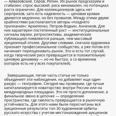
— Айвазовский, Серов, Репин. Их рынок предсказуем и
стабилен: спрос высокий, риск минимален, но потенциал
роста ограничен. Для коллекционеров здесь нет
сюрпризов, зато есть надежность — ценовая кривая
движется медленно, но без провалов. Между этими двумя
крайностями располагаются авторы «позднего
признания»: Архипенко, Петров-Водкин, Анненков. Для
них характерен постепенный рост — институциональные
сигналы (музеи, ретроспективы, академические
публикации) появляются раньше, чем массовый
аукционный отклик. Другими словами, сначала художника
признает профессиональное сообщество, а уже потом его
начинает переоценивать рынок. Это и есть тот случай,
когда творческий риск превращается в положительную
ценовую динамику — но не быстро, а со временем
(которое есть не у всех покупателей).
Завершающая, пятая часть статьи не только
объединяет эти наблюдения, но добавляет еще один
ракурс — географию. Сегодня мы проверим, где лучше
капитализируется новаторство: внутри России или на
международных площадках. Это не просто дополнение, а
финальное звено в цепочке — определение
пространства, где смелость превращается в рыночную
устойчивость. Для этого нами были пересчитаны все
аукционные результаты топ-30 художников орбиты
русского искусства с учетом местонахождения аукционов