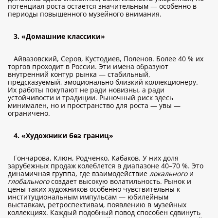
потенциал роста остается значительным — особенно в
периоды повышенного музейного внимания.
3. «Домашние классики»
Айвазовский, Серов, Кустодиев, Поленов. Более 40 % их
торгов проходит в России. Эти имена образуют
внутренний контур рынка — стабильный,
предсказуемый, эмоционально близкий коллекционеру.
Их работы покупают не ради новизны, а ради
устойчивости и традиции. Рыночный риск здесь
минимален, но и пространство для роста — увы —
ограничено.
4. «Художники без границ»
Гончарова, Клюн, Родченко, Кабаков. У них доля
зарубежных продаж колеблется в диапазоне 40–70 %. Это
динамичная группа, где взаимодействие
локального
и
глобального
создает высокую волатильность. Рынок и
цены таких художников особенно чувствительны к
институциональным импульсам — юбилейным
выставкам, ретроспективам, появлению в музейных
коллекциях. Каждый подобный повод способен сдвинуть