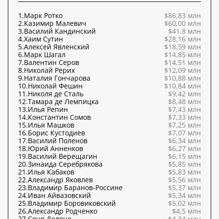
1.
Марк Ротко
$86,83 млн
2.
Казимир Малевич
$60,00 млн
3.
Василий Кандинский
$41,8 млн
4.
Хаим Сутин
$28,16 млн
5.
Алексей Явленский
$18,59 млн
6.
Марк Шагал
$14,85 млн
7.
Валентин Серов
$14,51 млн
8.
Николай Рерих
$12,09 млн
9.
Наталия Гончарова
$10,88 млн
10.
Николай Фешин
$10,84 млн
11.
Николя де Сталь
$9,42 млн
12.
Тамара де Лемпицка
$8,48 млн
13.
Илья Репин
$7,43 млн
14.
Константин Сомов
$7,33 млн
15.
Илья Машков
$7,25 млн
16.
Борис Кустодиев
$7,07 млн
17.
Василий Поленов
$6,34 млн
18.
Юрий Анненков
$6,27 млн
19.
Василий Верещагин
$6,15 млн
20.
Зинаида Серебрякова
$5,85 млн
21.
Илья Кабаков
$5,83 млн
22.
Александр Яковлев
$5,56 млн
23.
Владимир Баранов-Россине
$5,37 млн
24.
Иван Айвазовский
$5,34 млн
25.
Владимир Боровиковский
$5,02 млн
26.
Александр Родченко
$4,5 млн
27.
Соня Делоне
$4,34 млн