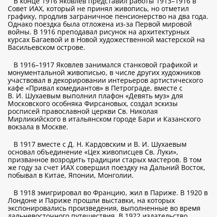
В конце 1916 Яковлев представил работы 1913–1916 в
Совет ИАХ, который не принял живопись, но отметил
графику, продлив заграничное пенсионерство на два года.
Однако поездка была отложена из-за Первой мировой
войны. В 1916 преподавал рисунок на архитектурных
курсах Багаевой и в Новой художественной мастерской на
Васильевском острове.
В 1916–1917 Яковлев занимался станковой графикой и
монументальной живописью, в числе других художников
участвовал в декорировании интерьеров артистического
кафе «Привал комедиантов» в Петрограде, вместе с
В. И. Шухаевым выполнил плафон «Девять муз» для
Московского особняка Фирсановых, создал эскизы
росписей православной церкви Св. Николая
Мирликийского в итальянском городе Бари и Казанского
вокзала в Москве.
В 1917 вместе с Д. Н. Кардовским и В. И. Шухаевым
основал объединение «Цех живописцев Св. Луки»,
призванное возродить традиции старых мастеров. В том
же году за счет ИАХ совершил поездку на Дальний Восток,
побывал в Китае, Японии, Монголии.
В 1918 эмигрировал во Францию, жил в Париже. В 1920 в
Лондоне и Париже прошли выставки, на которых
экспонировались произведения, выполненные во время
дальневосточного путешествия. В 1922 издательство