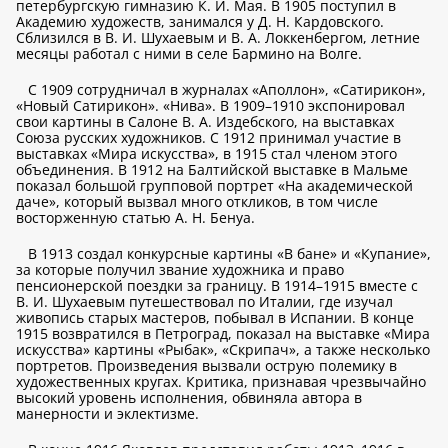
петербургскую гимназию К. И. Мая. В 1905 поступил в
Академию художеств, занимался у Д. Н. Кардовского.
Сблизился в В. И. Шухаевым и В. А. Локкенбергом, летние
месяцы работал с ними в селе Бармино на Волге.
С 1909 сотрудничал в журналах «Аполлон», «Сатирикон»,
«Новый Сатирикон». «Нива». В 1909–1910 экспонировал
свои картины в Салоне В. А. Издебского, на выставках
Союза русских художников. С 1912 принимал участие в
выставках «Мира искусства», в 1915 стал членом этого
объединения. В 1912 на Балтийской выставке в Мальме
показал большой групповой портрет «На академической
даче», который вызвал много откликов, в том числе
восторженную статью А. Н. Бенуа.
В 1913 создал конкурсные картины «В бане» и «Купание»,
за которые получил звание художника и право
пенсионерской поездки за границу. В 1914–1915 вместе с
В. И. Шухаевым путешествовал по Италии, где изучал
живопись старых мастеров, побывал в Испании. В конце
1915 возвратился в Петроград, показал на выставке «Мира
искусства» картины «Рыбак», «Скрипач», а также несколько
портретов. Произведения вызвали острую полемику в
художественных кругах. Критика, признавая чрезвычайно
высокий уровень исполнения, обвиняла автора в
манерности и эклектизме.