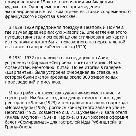
приуроченная к 15-летию окончания им Академии
художеств. Одновременно его произведения
экспонировались в русском отделе выставки современного
французского искусства в Москве.
В 1928–1929 предпринял поездку в Неаполь и Помпеи,
где изучал древнеримскую живопись. Впечатления этого
путешествия стали основой цикла стилизованных картин
из неаполитанского быта, показанного на персональной
выставке в галерее «Ренессанс» (1929).
В 1931–1932 отправился в экспедицию по Азии,
устроенную фирмой «Ситроен»: посетил Сирию, Иран,
Афганистан, Монголию, Китай. По ее итогам в галерее
«Шарпантье» была устроена очередная выставка, на
которой были экспонированы около 800 живописных
произведений и рисунков.
Много работал также как художник-монументалист и
сценограф. Им были созданы декоративные панно для
ресторана «Лань» (1923) и центрального салона парохода
«Нормандия» (1935), роспись концертного зала на улице
Перголез (1925, совместно с В. И. Шухаевым) и зала отеля
«Князь Юсупов» (1934) в Париже. В 1934 Яковлев оформил
балет «Семирамида» для гастролей Иды Рубинштейн в
Гранд-Опера.