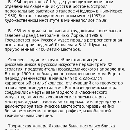
В 1934 переехал в США, где руководил живописным
отделением Академии искусств в Бостоне. Устроил
персональные выставки в галерее «Нодлер» в Нью-Йорке
(1936), Бостонском художественном музее (1937) и
Художественном институте в Миннеаполисе (1938).
В 1939 мемориальная выставка художника состоялась в
галерее «Гранд Сентрал» в Нью-Йорке. В 1988 в
Государственном Русском музее прошла ретроспективная
выставка произведений Яковлева и В. И. Шухаева,
приуроченная к 100-летию мастеров.
Яковлев — один из крупнейших живописцев и
рисовальщиков в русском искусстве первой трети ХХ
столетия, представитель неоакадемического направления.
В конце 1900-х он был увлечен импрессионизмом. Еще в
период ученичества, в начале 1910-х, сложился
характерный стиль Яковлева, отличавший его творчество
в последующие десятилетия. В произведениях мастера
соединились черты авангардного и классического
искусства, он использовал многие приемы старых
мастеров и даже сознательно подражал им, подчеркнуто
демонстрируя техническое мастерство. Чрезвычайно
большое значение придавал графике, излюбленной
техникой была сангина.
Творческая манера Яковлева была настолько близка