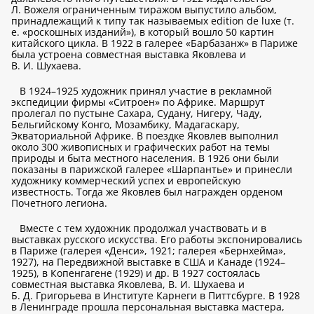
Л. Вожеля ограниченным тиражом выпустило альбом,
принадлежащий к типу так называемых edition de luxe (т.
е. «роскошных изданий»), в который вошло 50 картин
китайского цикла. В 1922 в галерее «Барбазанж» в Париже
была устроена совместная выставка Яковлева и
В. И. Шухаева.
В 1924–1925 художник принял участие в рекламной
экспедиции фирмы «Ситроен» по Африке. Маршрут
пролегал по пустыне Сахара, Судану, Нигеру, Чаду,
Бельгийскому Конго, Мозамбику, Мадагаскару,
Экваториальной Африке. В поездке Яковлев выполнил
около 300 живописных и графических работ на темы
природы и быта местного населения. В 1926 они были
показаны в парижской галерее «Шарпантье» и принесли
художнику коммерческий успех и европейскую
известность. Тогда же Яковлев был награжден орденом
Почетного легиона.
Вместе с тем художник продолжал участвовать и в
выставках русского искусства. Его работы экспонировались
в Париже (галерея «Денси», 1921; галерея «Бернхейма»,
1927), на Передвижной выставке в США и Канаде (1924–
1925), в Копенгагене (1929) и др. В 1927 состоялась
совместная выставка Яковлева, В. И. Шухаева и
Б. Д. Григорьева в Институте Карнеги в Питтсбурге. В 1928
в Ленинграде прошла персональная выставка мастера,